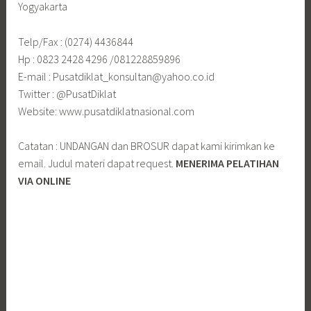
Yogyakarta
Telp/Fax : (0274) 4436844
Hp : 0823 2428 4296 /081228859896
E-mail : Pusatdiklat_konsultan@yahoo.co.id
Twitter : @PusatDiklat
Website: www.pusatdiklatnasional.com
Catatan : UNDANGAN dan BROSUR dapat kami kirimkan ke
email. Judul materi dapat request.
MENERIMA PELATIHAN
VIA ONLINE