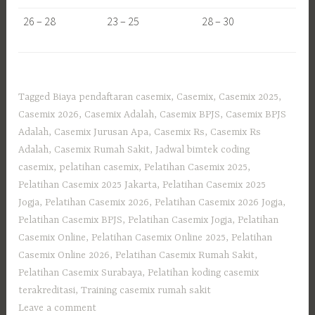
26 – 28
23 – 25
28 – 30
Tagged
Biaya pendaftaran casemix
,
Casemix
,
Casemix 2025
,
Casemix 2026
,
Casemix Adalah
,
Casemix BPJS
,
Casemix BPJS
Adalah
,
Casemix Jurusan Apa
,
Casemix Rs
,
Casemix Rs
Adalah
,
Casemix Rumah Sakit
,
Jadwal bimtek coding
casemix
,
pelatihan casemix
,
Pelatihan Casemix 2025
,
Pelatihan Casemix 2025 Jakarta
,
Pelatihan Casemix 2025
Jogja
,
Pelatihan Casemix 2026
,
Pelatihan Casemix 2026 Jogja
,
Pelatihan Casemix BPJS
,
Pelatihan Casemix Jogja
,
Pelatihan
Casemix Online
,
Pelatihan Casemix Online 2025
,
Pelatihan
Casemix Online 2026
,
Pelatihan Casemix Rumah Sakit
,
Pelatihan Casemix Surabaya
,
Pelatihan koding casemix
terakreditasi
,
Training casemix rumah sakit
Leave a comment