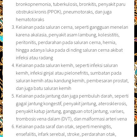
bronkopnemonia, tuberkulosis, bronkitis, penyakit paru
obstruksi kronis (PPOK), pneumotoraks, dan juga
hematotoraks
Kelainan pada saluran cerna, seperti gangguan menelan
karena akalasia, penyakit asam lambung, kolesistitis,
peritonitis, perdarahan pada saluran cerna, hernia,
hingga adanya luka pada di nding saluran cerna akibat
infeksi atau radang
Kelainan pada saluran kemih, seperti infeksi saluran
kemih, infeksi ginjal atau pielonefritis, sumbatan pada
saluran kemih atau kandung kemih, pembesaran prostat,
dan juga batu saluran kemih
Kelainan pada jantung dan juga pembuluh darah, seperti
gagal jantung kongestif, penyakit jantung, aterosklerosis,
penyakit katup jantung, gangguan otot jantung, varises,
trombosis vena dalam (DVT), dan malformasi arteri vena
Kelainan pada saraf dan otak, seperti meningitis,
ensefalitis, infark serebal, stroke, perdarahan otak,