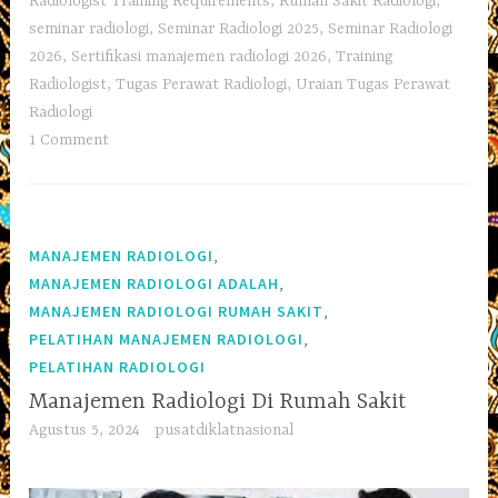
Radiologist Training Requirements
,
Rumah Sakit Radiologi
,
seminar radiologi
,
Seminar Radiologi 2025
,
Seminar Radiologi
2026
,
Sertifikasi manajemen radiologi 2026
,
Training
Radiologist
,
Tugas Perawat Radiologi
,
Uraian Tugas Perawat
Radiologi
1 Comment
,
MANAJEMEN RADIOLOGI
,
MANAJEMEN RADIOLOGI ADALAH
,
MANAJEMEN RADIOLOGI RUMAH SAKIT
,
PELATIHAN MANAJEMEN RADIOLOGI
PELATIHAN RADIOLOGI
Manajemen Radiologi Di Rumah Sakit
Agustus 5, 2024
pusatdiklatnasional