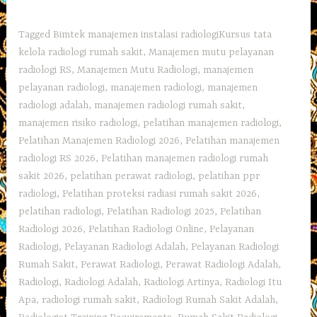
Tagged
Bimtek manajemen instalasi radiologiKursus tata
kelola radiologi rumah sakit
,
Manajemen mutu pelayanan
radiologi RS
,
Manajemen Mutu Radiologi
,
manajemen
pelayanan radiologi
,
manajemen radiologi
,
manajemen
radiologi adalah
,
manajemen radiologi rumah sakit
,
manajemen risiko radiologi
,
pelatihan manajemen radiologi
,
Pelatihan Manajemen Radiologi 2026
,
Pelatihan manajemen
radiologi RS 2026
,
Pelatihan manajemen radiologi rumah
sakit 2026
,
pelatihan perawat radiologi
,
pelatihan ppr
radiologi
,
Pelatihan proteksi radiasi rumah sakit 2026
,
pelatihan radiologi
,
Pelatihan Radiologi 2025
,
Pelatihan
Radiologi 2026
,
Pelatihan Radiologi Online
,
Pelayanan
Radiologi
,
Pelayanan Radiologi Adalah
,
Pelayanan Radiologi
Rumah Sakit
,
Perawat Radiologi
,
Perawat Radiologi Adalah
,
Radiologi
,
Radiologi Adalah
,
Radiologi Artinya
,
Radiologi Itu
Apa
,
radiologi rumah sakit
,
Radiologi Rumah Sakit Adalah
,