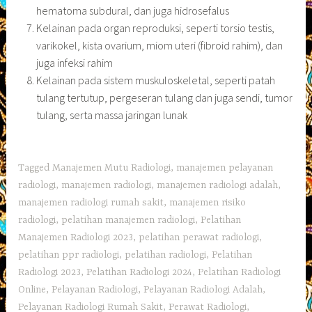
hematoma subdural, dan juga hidrosefalus
Kelainan pada organ reproduksi, seperti torsio testis,
varikokel, kista ovarium, miom uteri (fibroid rahim), dan
juga infeksi rahim
Kelainan pada sistem muskuloskeletal, seperti patah
tulang tertutup, pergeseran tulang dan juga sendi, tumor
tulang, serta massa jaringan lunak
Tagged
Manajemen Mutu Radiologi
,
manajemen pelayanan
radiologi
,
manajemen radiologi
,
manajemen radiologi adalah
,
manajemen radiologi rumah sakit
,
manajemen risiko
radiologi
,
pelatihan manajemen radiologi
,
Pelatihan
Manajemen Radiologi 2023
,
pelatihan perawat radiologi
,
pelatihan ppr radiologi
,
pelatihan radiologi
,
Pelatihan
Radiologi 2023
,
Pelatihan Radiologi 2024
,
Pelatihan Radiologi
Online
,
Pelayanan Radiologi
,
Pelayanan Radiologi Adalah
,
Pelayanan Radiologi Rumah Sakit
,
Perawat Radiologi
,