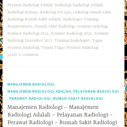
Perawat Radiologi Adalah
,
Radiologi
,
Radiologi Adalah
,
Radiologi Artinya
,
Radiologi Itu Apa
,
radiologi rumah sakit
,
Radiologi Rumah Sakit Adalah
,
Radiologist Training
Requirements
,
Rumah Sakit Radiologi
,
seminar radiologi
,
Seminar Radiologi 2022
,
Seminar Radiologi 2024
,
Seminar
Radiologi Desember 2023
,
Training Radiologist
,
Tugas
Perawat Radiologi
,
Uraian Tugas Perawat Radiologi
Leave a comment
,
MANAJEMEN RADIOLOGI
,
MANAJEMEN RADIOLOGI ADALAH
PELAYANAN RADIOLOGI
,
,
PERAWAT RADIOLOGI
RUMAH SAKIT RADIOLOGI
Manajemen Radiologi – Manajemen
Radiologi Adalah – Pelayanan Radiologi –
Perawat Radiologi – Rumah Sakit Radiologi