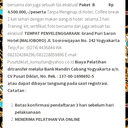
bersama dan juga sebuah tas eksklusif.
Paket B
Rp
4.500.000,-/peserta
Tanpa Menginap di Hotel, Coffee break
2 kali sehari dengan makan siang di hotel selama 2 hari.
Training kit, sertifikat, foto bersama dan juga sebuah tas
eksklusif.
TEMPAT PENYELENGGARAAN: Grand Puri Saron
Hotel (MALIOBORO)
Jl. Sosrowijayan No. 242 Yogyakarta
Telp/Fax : (0274) 4436844 WA :
082324284296/081228859896 E-mail :
Pusatdiklat_konsultan@yahoo.co.id
Biaya Pelatihan
ditransfer melalui Bank Mandiri Cabang Yogyakarta a/n.
CV Pusat Diklat, No. Rek. : 137-00-1698692-5
atau dapat dibayar langsung pada saat registrasi.
Catatan :
Batas konfirmasi pendaftaran 3 hari sebelum hari
pelaksanaan
MENERIMA PELATIHAN VIA ONLINE