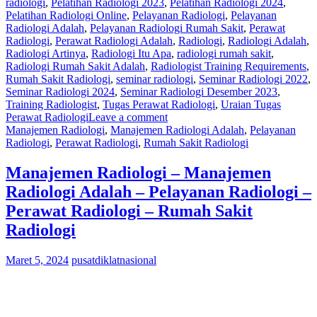
radiologi
,
Pelatihan Radiologi 2023
,
Pelatihan Radiologi 2024
,
Pelatihan Radiologi Online
,
Pelayanan Radiologi
,
Pelayanan
Radiologi Adalah
,
Pelayanan Radiologi Rumah Sakit
,
Perawat
Radiologi
,
Perawat Radiologi Adalah
,
Radiologi
,
Radiologi Adalah
,
Radiologi Artinya
,
Radiologi Itu Apa
,
radiologi rumah sakit
,
Radiologi Rumah Sakit Adalah
,
Radiologist Training Requirements
,
Rumah Sakit Radiologi
,
seminar radiologi
,
Seminar Radiologi 2022
,
Seminar Radiologi 2024
,
Seminar Radiologi Desember 2023
,
Training Radiologist
,
Tugas Perawat Radiologi
,
Uraian Tugas
Perawat Radiologi
Leave a comment
Manajemen Radiologi
,
Manajemen Radiologi Adalah
,
Pelayanan
Radiologi
,
Perawat Radiologi
,
Rumah Sakit Radiologi
Manajemen Radiologi – Manajemen
Radiologi Adalah – Pelayanan Radiologi –
Perawat Radiologi – Rumah Sakit
Radiologi
Maret 5, 2024
pusatdiklatnasional