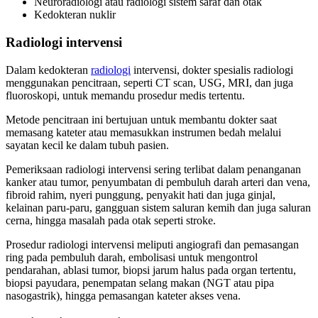
Neuroradiologi atau radiologi sistem saraf dan otak
Kedokteran nuklir
Radiologi intervensi
Dalam kedokteran
radiologi
intervensi, dokter spesialis radiologi
menggunakan pencitraan, seperti CT scan, USG, MRI, dan juga
fluoroskopi, untuk memandu prosedur medis tertentu.
Metode pencitraan ini bertujuan untuk membantu dokter saat
memasang kateter atau memasukkan instrumen bedah melalui
sayatan kecil ke dalam tubuh pasien.
Pemeriksaan radiologi intervensi sering terlibat dalam penanganan
kanker atau tumor, penyumbatan di pembuluh darah arteri dan vena,
fibroid rahim, nyeri punggung, penyakit hati dan juga ginjal,
kelainan paru-paru, gangguan sistem saluran kemih dan juga saluran
cerna, hingga masalah pada otak seperti stroke.
Prosedur radiologi intervensi meliputi angiografi dan pemasangan
ring pada pembuluh darah, embolisasi untuk mengontrol
pendarahan, ablasi tumor, biopsi jarum halus pada organ tertentu,
biopsi payudara, penempatan selang makan (NGT atau pipa
nasogastrik), hingga pemasangan kateter akses vena.