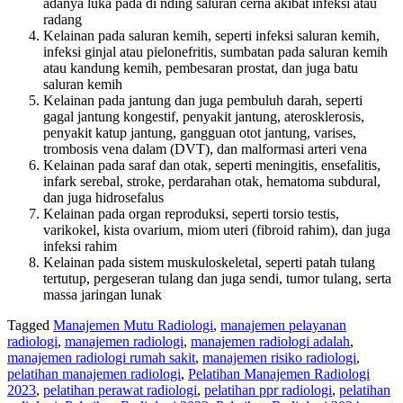
adanya luka pada di nding saluran cerna akibat infeksi atau
radang
Kelainan pada saluran kemih, seperti infeksi saluran kemih,
infeksi ginjal atau pielonefritis, sumbatan pada saluran kemih
atau kandung kemih, pembesaran prostat, dan juga batu
saluran kemih
Kelainan pada jantung dan juga pembuluh darah, seperti
gagal jantung kongestif, penyakit jantung, aterosklerosis,
penyakit katup jantung, gangguan otot jantung, varises,
trombosis vena dalam (DVT), dan malformasi arteri vena
Kelainan pada saraf dan otak, seperti meningitis, ensefalitis,
infark serebal, stroke, perdarahan otak, hematoma subdural,
dan juga hidrosefalus
Kelainan pada organ reproduksi, seperti torsio testis,
varikokel, kista ovarium, miom uteri (fibroid rahim), dan juga
infeksi rahim
Kelainan pada sistem muskuloskeletal, seperti patah tulang
tertutup, pergeseran tulang dan juga sendi, tumor tulang, serta
massa jaringan lunak
Tagged
Manajemen Mutu Radiologi
,
manajemen pelayanan
radiologi
,
manajemen radiologi
,
manajemen radiologi adalah
,
manajemen radiologi rumah sakit
,
manajemen risiko radiologi
,
pelatihan manajemen radiologi
,
Pelatihan Manajemen Radiologi
2023
,
pelatihan perawat radiologi
,
pelatihan ppr radiologi
,
pelatihan