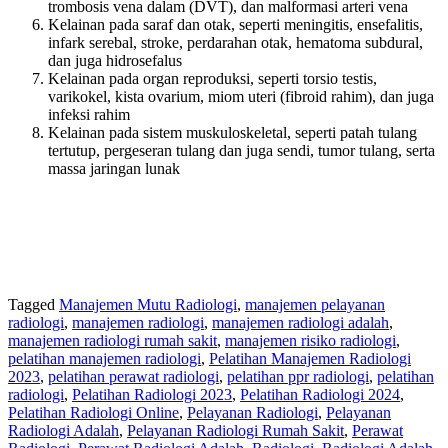
trombosis vena dalam (DVT), dan malformasi arteri vena
Kelainan pada saraf dan otak, seperti meningitis, ensefalitis,
infark serebal, stroke, perdarahan otak, hematoma subdural,
dan juga hidrosefalus
Kelainan pada organ reproduksi, seperti torsio testis,
varikokel, kista ovarium, miom uteri (fibroid rahim), dan juga
infeksi rahim
Kelainan pada sistem muskuloskeletal, seperti patah tulang
tertutup, pergeseran tulang dan juga sendi, tumor tulang, serta
massa jaringan lunak
Tagged
Manajemen Mutu Radiologi
,
manajemen pelayanan
radiologi
,
manajemen radiologi
,
manajemen radiologi adalah
,
manajemen radiologi rumah sakit
,
manajemen risiko radiologi
,
pelatihan manajemen radiologi
,
Pelatihan Manajemen Radiologi
2023
,
pelatihan perawat radiologi
,
pelatihan ppr radiologi
,
pelatihan
radiologi
,
Pelatihan Radiologi 2023
,
Pelatihan Radiologi 2024
,
Pelatihan Radiologi Online
,
Pelayanan Radiologi
,
Pelayanan
Radiologi Adalah
,
Pelayanan Radiologi Rumah Sakit
,
Perawat