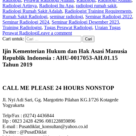
Radiologi
,
Perawat Radiologi Adalah
,
Radiologi
,
Radiologi Adalah
,
Radiologi Artinya
,
Radiologi Itu Apa
,
radiologi rumah sakit
,
Radiologi Rumah Sakit Adalah
,
Radiologist Training Requirements
,
Rumah Sakit Radiologi
,
seminar radiologi
,
Seminar Radiologi 2022
,
Seminar Radiologi 2024
,
Seminar Radiologi Desember 2023
,
Training Radiologist
,
Tugas Perawat Radiologi
,
Uraian Tugas
Perawat Radiologi
Leave a comment
Cari untuk:
Ijin Kementerian Hukum dan Hak Asasi Manusia
Republik Indonesia : AHU-0017053-AH.01.15
Tahun 2019
CALL ME PLEASE 24 HOURS NONSTOP
Jl. Nyi Adi Sari, Gg. Margotirto Pilahan KG.I/726 Kotagede
Yogyakarta
Telp/Fax : (0274) 4436844
Hp : 0823 2428 4296 /081228859896
E-mail : Pusatdiklat_konsultan@yahoo.co.id
Twitter : @PusatDiklat