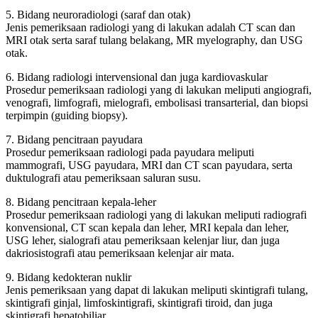
5. Bidang neuroradiologi (saraf dan otak)
Jenis pemeriksaan radiologi yang di lakukan adalah CT scan dan
MRI otak serta saraf tulang belakang, MR myelography, dan USG
otak.
6. Bidang radiologi intervensional dan juga kardiovaskular
Prosedur pemeriksaan radiologi yang di lakukan meliputi angiografi,
venografi, limfografi, mielografi, embolisasi transarterial, dan biopsi
terpimpin (guiding biopsy).
7. Bidang pencitraan payudara
Prosedur pemeriksaan radiologi pada payudara meliputi
mammografi, USG payudara, MRI dan CT scan payudara, serta
duktulografi atau pemeriksaan saluran susu.
8. Bidang pencitraan kepala-leher
Prosedur pemeriksaan radiologi yang di lakukan meliputi radiografi
konvensional, CT scan kepala dan leher, MRI kepala dan leher,
USG leher, sialografi atau pemeriksaan kelenjar liur, dan juga
dakriosistografi atau pemeriksaan kelenjar air mata.
9. Bidang kedokteran nuklir
Jenis pemeriksaan yang dapat di lakukan meliputi skintigrafi tulang,
skintigrafi ginjal, limfoskintigrafi, skintigrafi tiroid, dan juga
skintigrafi hepatobiliar.