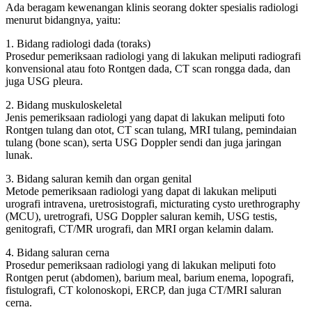
Ada beragam kewenangan klinis seorang dokter spesialis radiologi
menurut bidangnya, yaitu:
1. Bidang radiologi dada (toraks)
Prosedur pemeriksaan radiologi yang di lakukan meliputi radiografi
konvensional atau foto Rontgen dada, CT scan rongga dada, dan
juga USG pleura.
2. Bidang muskuloskeletal
Jenis pemeriksaan radiologi yang dapat di lakukan meliputi foto
Rontgen tulang dan otot, CT scan tulang, MRI tulang, pemindaian
tulang (bone scan), serta USG Doppler sendi dan juga jaringan
lunak.
3. Bidang saluran kemih dan organ genital
Metode pemeriksaan radiologi yang dapat di lakukan meliputi
urografi intravena, uretrosistografi, micturating cysto urethrography
(MCU), uretrografi, USG Doppler saluran kemih, USG testis,
genitografi, CT/MR urografi, dan MRI organ kelamin dalam.
4. Bidang saluran cerna
Prosedur pemeriksaan radiologi yang di lakukan meliputi foto
Rontgen perut (abdomen), barium meal, barium enema, lopografi,
fistulografi, CT kolonoskopi, ERCP, dan juga CT/MRI saluran
cerna.