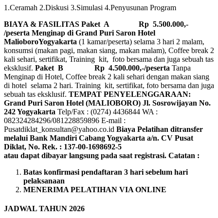
1.Ceramah 2.Diskusi 3.Simulasi 4.Penyusunan Program
BIAYA & FASILITAS
Paket A Rp 5.500.000,-
/peserta Menginap di Grand Puri Saron Hotel
MalioboroYogyakarta
(1 kamar/peserta) selama 3 hari 2 malam,
konsumsi (makan pagi, makan siang, makan malam), Coffee break 2
kali sehari, sertifikat, Training kit, foto bersama dan juga sebuah tas
eksklusif.
Paket B
Rp 4.500.000,-/peserta
Tanpa
Menginap di Hotel, Coffee break 2 kali sehari dengan makan siang
di hotel selama 2 hari. Training kit, sertifikat, foto bersama dan juga
sebuah tas eksklusif.
TEMPAT PENYELENGGARAAN:
Grand Puri Saron Hotel (MALIOBORO)
Jl. Sosrowijayan No.
242 Yogyakarta
Telp/Fax : (0274) 4436844 WA :
082324284296/081228859896 E-mail :
Pusatdiklat_konsultan@yahoo.co.id
Biaya Pelatihan ditransfer
melalui Bank Mandiri Cabang Yogyakarta a/n. CV Pusat
Diklat, No. Rek. : 137-00-1698692-5
atau dapat dibayar langsung pada saat registrasi.
Catatan :
Batas konfirmasi pendaftaran 3 hari sebelum hari
pelaksanaan
MENERIMA PELATIHAN VIA ONLINE
JADWAL TAHUN 2026