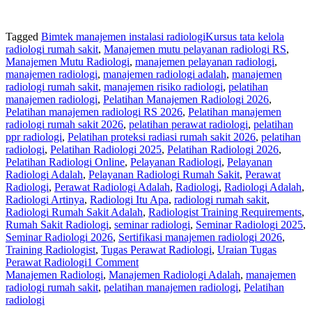
Tagged
Bimtek manajemen instalasi radiologiKursus tata kelola
radiologi rumah sakit
,
Manajemen mutu pelayanan radiologi RS
,
Manajemen Mutu Radiologi
,
manajemen pelayanan radiologi
,
manajemen radiologi
,
manajemen radiologi adalah
,
manajemen
radiologi rumah sakit
,
manajemen risiko radiologi
,
pelatihan
manajemen radiologi
,
Pelatihan Manajemen Radiologi 2026
,
Pelatihan manajemen radiologi RS 2026
,
Pelatihan manajemen
radiologi rumah sakit 2026
,
pelatihan perawat radiologi
,
pelatihan
ppr radiologi
,
Pelatihan proteksi radiasi rumah sakit 2026
,
pelatihan
radiologi
,
Pelatihan Radiologi 2025
,
Pelatihan Radiologi 2026
,
Pelatihan Radiologi Online
,
Pelayanan Radiologi
,
Pelayanan
Radiologi Adalah
,
Pelayanan Radiologi Rumah Sakit
,
Perawat
Radiologi
,
Perawat Radiologi Adalah
,
Radiologi
,
Radiologi Adalah
,
Radiologi Artinya
,
Radiologi Itu Apa
,
radiologi rumah sakit
,
Radiologi Rumah Sakit Adalah
,
Radiologist Training Requirements
,
Rumah Sakit Radiologi
,
seminar radiologi
,
Seminar Radiologi 2025
,
Seminar Radiologi 2026
,
Sertifikasi manajemen radiologi 2026
,
Training Radiologist
,
Tugas Perawat Radiologi
,
Uraian Tugas
Perawat Radiologi
1 Comment
Manajemen Radiologi
,
Manajemen Radiologi Adalah
,
manajemen
radiologi rumah sakit
,
pelatihan manajemen radiologi
,
Pelatihan
radiologi