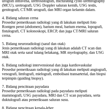
urografi intravena, uretrosistografi, micturating cysto urethrography
(MCU), uretrografi, USG Doppler saluran kemih, USG testis,
genitografi, CT/MR urografi, dan MRI organ kelamin dalam.
4. Bidang saluran cerna
Prosedur pemeriksaan radiologi yang di lakukan meliputi foto
Rontgen perut (abdomen), barium meal, barium enema, lopografi,
fistulografi, CT kolonoskopi, ERCP, dan juga CT/MRI saluran
cerna.
5. Bidang neuroradiologi (saraf dan otak)
Jenis pemeriksaan radiologi yang di lakukan adalah CT scan dan
MRI otak serta saraf tulang belakang, MR myelography, dan USG
otak.
6. Bidang radiologi intervensional dan juga kardiovaskular
Prosedur pemeriksaan radiologi yang di lakukan meliputi angiografi,
venografi, limfografi, mielografi, embolisasi transarterial, dan biopsi
terpimpin (guiding biopsy).
7. Bidang pencitraan payudara
Prosedur pemeriksaan radiologi pada payudara meliputi
mammografi, USG payudara, MRI dan CT scan payudara, serta
duktulografi atau pemeriksaan saluran susu.
8. Bidang pencitraan kepala-leher