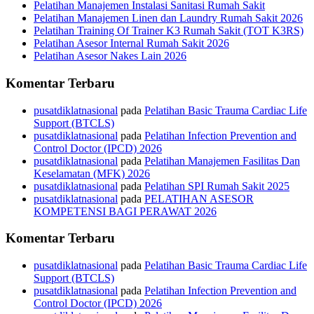
Pelatihan Manajemen Instalasi Sanitasi Rumah Sakit
Pelatihan Manajemen Linen dan Laundry Rumah Sakit 2026
Pelatihan Training Of Trainer K3 Rumah Sakit (TOT K3RS)
Pelatihan Asesor Internal Rumah Sakit 2026
Pelatihan Asesor Nakes Lain 2026
Komentar Terbaru
pusatdiklatnasional
pada
Pelatihan Basic Trauma Cardiac Life
Support (BTCLS)
pusatdiklatnasional
pada
Pelatihan Infection Prevention and
Control Doctor (IPCD) 2026
pusatdiklatnasional
pada
Pelatihan Manajemen Fasilitas Dan
Keselamatan (MFK) 2026
pusatdiklatnasional
pada
Pelatihan SPI Rumah Sakit 2025
pusatdiklatnasional
pada
PELATIHAN ASESOR
KOMPETENSI BAGI PERAWAT 2026
Komentar Terbaru
pusatdiklatnasional
pada
Pelatihan Basic Trauma Cardiac Life
Support (BTCLS)
pusatdiklatnasional
pada
Pelatihan Infection Prevention and
Control Doctor (IPCD) 2026