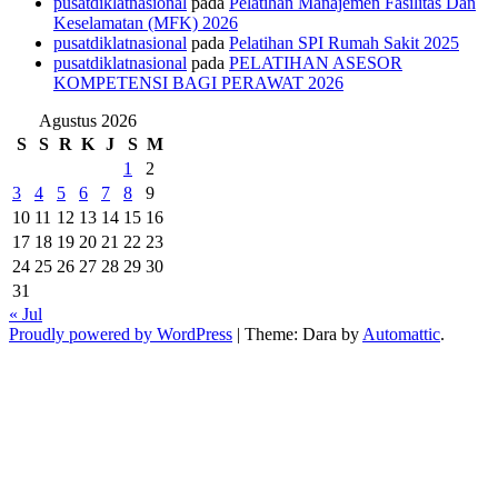
pusatdiklatnasional
pada
Pelatihan Manajemen Fasilitas Dan
Keselamatan (MFK) 2026
pusatdiklatnasional
pada
Pelatihan SPI Rumah Sakit 2025
pusatdiklatnasional
pada
PELATIHAN ASESOR
KOMPETENSI BAGI PERAWAT 2026
Agustus 2026
S
S
R
K
J
S
M
1
2
3
4
5
6
7
8
9
10
11
12
13
14
15
16
17
18
19
20
21
22
23
24
25
26
27
28
29
30
31
« Jul
Proudly powered by WordPress
|
Theme: Dara by
Automattic
.