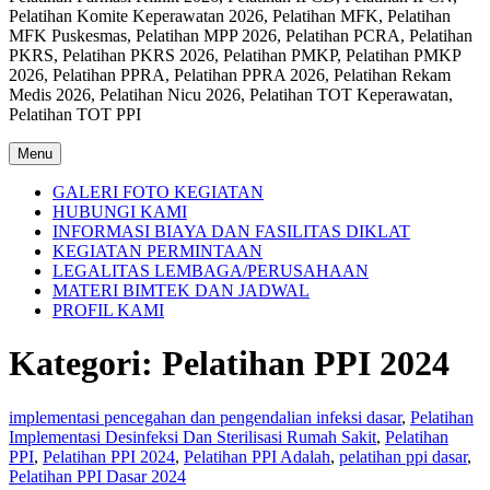
Pelatihan Komite Keperawatan 2026, Pelatihan MFK, Pelatihan
MFK Puskesmas, Pelatihan MPP 2026, Pelatihan PCRA, Pelatihan
PKRS, Pelatihan PKRS 2026, Pelatihan PMKP, Pelatihan PMKP
2026, Pelatihan PPRA, Pelatihan PPRA 2026, Pelatihan Rekam
Medis 2026, Pelatihan Nicu 2026, Pelatihan TOT Keperawatan,
Pelatihan TOT PPI
Menu
GALERI FOTO KEGIATAN
HUBUNGI KAMI
INFORMASI BIAYA DAN FASILITAS DIKLAT
KEGIATAN PERMINTAAN
LEGALITAS LEMBAGA/PERUSAHAAN
MATERI BIMTEK DAN JADWAL
PROFIL KAMI
Kategori:
Pelatihan PPI 2024
implementasi pencegahan dan pengendalian infeksi dasar
,
Pelatihan
Implementasi Desinfeksi Dan Sterilisasi Rumah Sakit
,
Pelatihan
PPI
,
Pelatihan PPI 2024
,
Pelatihan PPI Adalah
,
pelatihan ppi dasar
,
Pelatihan PPI Dasar 2024