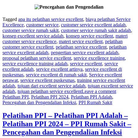
Tagged
apa itu pelatihan service excellent
,
biaya pelatihan Service
Excellence
,
customer service
,
customer service excellent adalah
,
customer service rumah sakit
,
customer service rumah sakit adalah
,
konsep excellent service adalah
,
konsep service excellent
,
materi
customer service excellence
,
materi sevice excellent
,
pelatihan
customer service excellent
,
pelatihan service excellent
,
pelatihan
service excellent adalah
,
pengertian service excellent adalah
,
proposal pelatihan service excellent
,
service excellence training
,
service excellence training adalah
,
service excellent
,
service
excellent adalah
,
service excellent artinya
,
service excellent di
puskesmas
,
service excellent di rumah sakit
,
Service excellent
perawat
,
service excellent puskesmas
,
training service excellent
adalah
,
tujuan dari excellent service adalah
,
tujuan excellent service
adalah
,
tujuan pelatihan service excellent
Leave a comment
Pelatihan PPI
,
Pelatihan PPI 2024
,
Pelatihan PPI Adalah
,
Pencegahan dan Pengendalian Infeksi
,
PPI Rumah Sakit
Pelatihan PPI – Pelatihan PPI Adalah –
Pelatihan PPI 2024 – PPI Rumah Sakit –
Pencegahan dan Pengendalian Infeksi