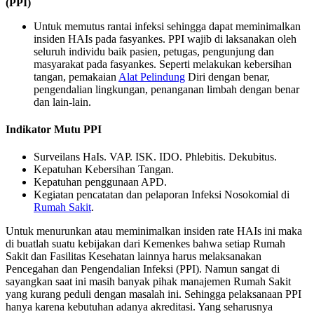
(PPI)
Untuk memutus rantai infeksi sehingga dapat meminimalkan
insiden HAIs pada fasyankes. PPI wajib di laksanakan oleh
seluruh individu baik pasien, petugas, pengunjung dan
masyarakat pada fasyankes. Seperti melakukan kebersihan
tangan, pemakaian
Alat Pelindung
Diri dengan benar,
pengendalian lingkungan, penanganan limbah dengan benar
dan lain-lain.
Indikator Mutu PPI
Surveilans HaIs. VAP. ISK. IDO. Phlebitis. Dekubitus.
Kepatuhan Kebersihan Tangan.
Kepatuhan penggunaan APD.
Kegiatan pencatatan dan pelaporan Infeksi Nosokomial di
Rumah Sakit
.
Untuk menurunkan atau meminimalkan insiden rate HAIs ini maka
di buatlah suatu kebijakan dari Kemenkes bahwa setiap Rumah
Sakit dan Fasilitas Kesehatan lainnya harus melaksanakan
Pencegahan dan Pengendalian Infeksi (PPI). Namun sangat di
sayangkan saat ini masih banyak pihak manajemen Rumah Sakit
yang kurang peduli dengan masalah ini. Sehingga pelaksanaan PPI
hanya karena kebutuhan adanya akreditasi. Yang seharusnya