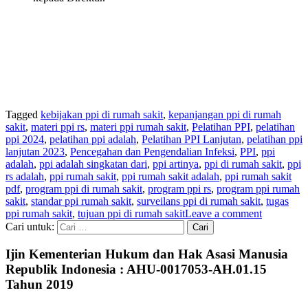
Tagged
kebijakan ppi di rumah sakit
,
kepanjangan ppi di rumah
sakit
,
materi ppi rs
,
materi ppi rumah sakit
,
Pelatihan PPI
,
pelatihan
ppi 2024
,
pelatihan ppi adalah
,
Pelatihan PPI Lanjutan
,
pelatihan ppi
lanjutan 2023
,
Pencegahan dan Pengendalian Infeksi
,
PPI
,
ppi
adalah
,
ppi adalah singkatan dari
,
ppi artinya
,
ppi di rumah sakit
,
ppi
rs adalah
,
ppi rumah sakit
,
ppi rumah sakit adalah
,
ppi rumah sakit
pdf
,
program ppi di rumah sakit
,
program ppi rs
,
program ppi rumah
sakit
,
standar ppi rumah sakit
,
surveilans ppi di rumah sakit
,
tugas
ppi rumah sakit
,
tujuan ppi di rumah sakit
Leave a comment
Cari untuk:
Ijin Kementerian Hukum dan Hak Asasi Manusia
Republik Indonesia : AHU-0017053-AH.01.15
Tahun 2019