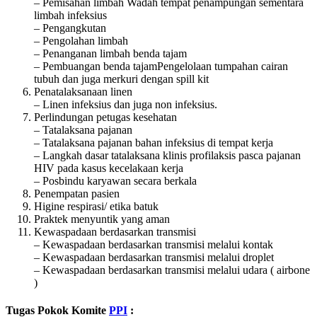
– Pemisahan limbah Wadah tempat penampungan sementara
limbah infeksius
– Pengangkutan
– Pengolahan limbah
– Penanganan limbah benda tajam
– Pembuangan benda tajamPengelolaan tumpahan cairan
tubuh dan juga merkuri dengan spill kit
Penatalaksanaan linen
– Linen infeksius dan juga non infeksius.
Perlindungan petugas kesehatan
– Tatalaksana pajanan
– Tatalaksana pajanan bahan infeksius di tempat kerja
– Langkah dasar tatalaksana klinis profilaksis pasca pajanan
HIV pada kasus kecelakaan kerja
– Posbindu karyawan secara berkala
Penempatan pasien
Higine respirasi/ etika batuk
Praktek menyuntik yang aman
Kewaspadaan berdasarkan transmisi
– Kewaspadaan berdasarkan transmisi melalui kontak
– Kewaspadaan berdasarkan transmisi melalui droplet
– Kewaspadaan berdasarkan transmisi melalui udara ( airbone
)
Tugas Pokok Komite
PPI
: