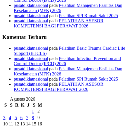
Control Doctor (IPCD) 2026
pusatdiklatnasional
pada
Pelatihan Manajemen Fasilitas Dan
Keselamatan (MFK) 2026
pusatdiklatnasional
pada
Pelatihan SPI Rumah Sakit 2025
pusatdiklatnasional
pada
PELATIHAN ASESOR
KOMPETENSI BAGI PERAWAT 2026
Komentar Terbaru
pusatdiklatnasional
pada
Pelatihan Basic Trauma Cardiac Life
Support (BTCLS)
pusatdiklatnasional
pada
Pelatihan Infection Prevention and
Control Doctor (IPCD) 2026
pusatdiklatnasional
pada
Pelatihan Manajemen Fasilitas Dan
Keselamatan (MFK) 2026
pusatdiklatnasional
pada
Pelatihan SPI Rumah Sakit 2025
pusatdiklatnasional
pada
PELATIHAN ASESOR
KOMPETENSI BAGI PERAWAT 2026
Agustus 2026
S
S
R
K
J
S
M
1
2
3
4
5
6
7
8
9
10
11
12
13
14
15
16