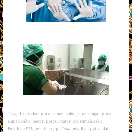
Tagged
kebijakan ppi di rumah sakit
,
kepanjangan ppi di
rumah sakit
,
materi ppi rs
,
materi ppi rumah sakit
,
Pelatihan PPI
,
pelatihan ppi 2024
,
pelatihan ppi adalah
,