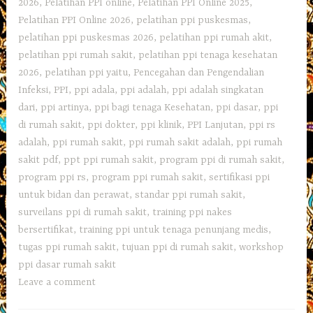
2026
,
Pelatihan PPI online
,
Pelatihan PPI Online 2025
,
Pelatihan PPI Online 2026
,
pelatihan ppi puskesmas
,
pelatihan ppi puskesmas 2026
,
pelatihan ppi rumah akit
,
pelatihan ppi rumah sakit
,
pelatihan ppi tenaga kesehatan
2026
,
pelatihan ppi yaitu
,
Pencegahan dan Pengendalian
Infeksi
,
PPI
,
ppi adala
,
ppi adalah
,
ppi adalah singkatan
dari
,
ppi artinya
,
ppi bagi tenaga Kesehatan
,
ppi dasar
,
ppi
di rumah sakit
,
ppi dokter
,
ppi klinik
,
PPI Lanjutan
,
ppi rs
adalah
,
ppi rumah sakit
,
ppi rumah sakit adalah
,
ppi rumah
sakit pdf
,
ppt ppi rumah sakit
,
program ppi di rumah sakit
,
program ppi rs
,
program ppi rumah sakit
,
sertifikasi ppi
untuk bidan dan perawat
,
standar ppi rumah sakit
,
surveilans ppi di rumah sakit
,
training ppi nakes
bersertifikat
,
training ppi untuk tenaga penunjang medis
,
tugas ppi rumah sakit
,
tujuan ppi di rumah sakit
,
workshop
ppi dasar rumah sakit
Leave a comment