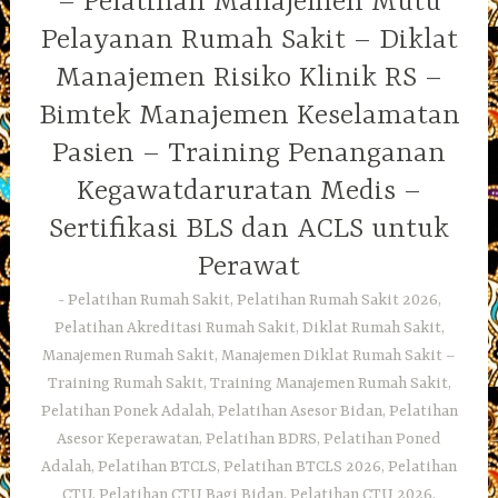
– Pelatihan Manajemen Mutu
Pelayanan Rumah Sakit – Diklat
Manajemen Risiko Klinik RS –
Bimtek Manajemen Keselamatan
Pasien – Training Penanganan
Kegawatdaruratan Medis –
Sertifikasi BLS dan ACLS untuk
Perawat
Pelatihan Rumah Sakit, Pelatihan Rumah Sakit 2026,
Pelatihan Akreditasi Rumah Sakit, Diklat Rumah Sakit,
Manajemen Rumah Sakit, Manajemen Diklat Rumah Sakit –
Training Rumah Sakit, Training Manajemen Rumah Sakit,
Pelatihan Ponek Adalah, Pelatihan Asesor Bidan, Pelatihan
Asesor Keperawatan, Pelatihan BDRS, Pelatihan Poned
Adalah, Pelatihan BTCLS, Pelatihan BTCLS 2026, Pelatihan
CTU, Pelatihan CTU Bagi Bidan, Pelatihan CTU 2026,