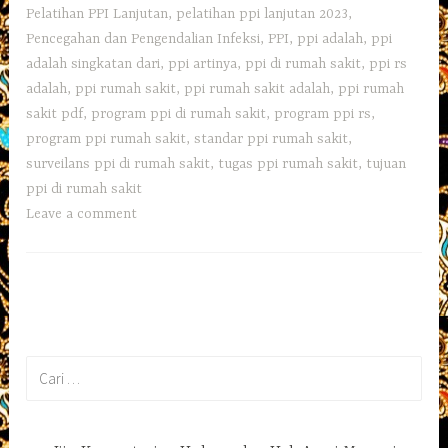
Pelatihan PPI Lanjutan
,
pelatihan ppi lanjutan 2023
,
Pencegahan dan Pengendalian Infeksi
,
PPI
,
ppi adalah
,
ppi
adalah singkatan dari
,
ppi artinya
,
ppi di rumah sakit
,
ppi rs
adalah
,
ppi rumah sakit
,
ppi rumah sakit adalah
,
ppi rumah
sakit pdf
,
program ppi di rumah sakit
,
program ppi rs
,
program ppi rumah sakit
,
standar ppi rumah sakit
,
surveilans ppi di rumah sakit
,
tugas ppi rumah sakit
,
tujuan
ppi di rumah sakit
Leave a comment
Cari
untuk: