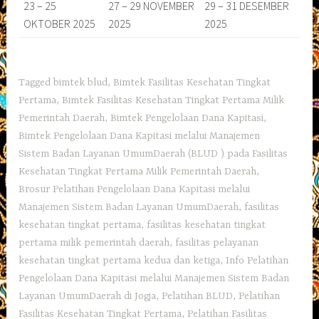
23 – 25
27 – 29 NOVEMBER
29 – 31 DESEMBER
OKTOBER 2025
2025
2025
Tagged
bimtek blud
,
Bimtek Fasilitas Kesehatan Tingkat
Pertama
,
Bimtek Fasilitas Kesehatan Tingkat Pertama Milik
Pemerintah Daerah
,
Bimtek Pengelolaan Dana Kapitasi
,
Bimtek Pengelolaan Dana Kapitasi melalui Manajemen
Sistem Badan Layanan UmumDaerah (BLUD ) pada Fasilitas
Kesehatan Tingkat Pertama Milik Pemerintah Daerah
,
Brosur Pelatihan Pengelolaan Dana Kapitasi melalui
Manajemen Sistem Badan Layanan UmumDaerah
,
fasilitas
kesehatan tingkat pertama
,
fasilitas kesehatan tingkat
pertama milik pemerintah daerah
,
fasilitas pelayanan
kesehatan tingkat pertama kedua dan ketiga
,
Info Pelatihan
Pengelolaan Dana Kapitasi melalui Manajemen Sistem Badan
Layanan UmumDaerah di Jogja
,
Pelatihan BLUD
,
Pelatihan
Fasilitas Kesehatan Tingkat Pertama
,
Pelatihan Fasilitas