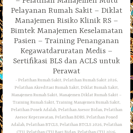
– Pelatihan Manajemen Mutu
Pelayanan Rumah Sakit – Diklat
Manajemen Risiko Klinik RS –
Bimtek Manajemen Keselamatan
Pasien – Training Penanganan
Kegawatdaruratan Medis –
Sertifikasi BLS dan ACLS untuk
Perawat
Pelatihan Rumah Sakit, Pelatihan Rumah Sakit 2026,
Pelatihan Akreditasi Rumah Sakit, Diklat Rumah Sakit,
Manajemen Rumah Sakit, Manajemen Diklat Rumah Sakit –
Training Rumah Sakit, Training Manajemen Rumah Sakit,
Pelatihan Ponek Adalah, Pelatihan Asesor Bidan, Pelatihan
Asesor Keperawatan, Pelatihan BDRS, Pelatihan Poned
Adalah, Pelatihan BTCLS, Pelatihan BTCLS 2026, Pelatihan
CTU, Pelatihan CTU Bagi Bidan, Pelatihan CTU 2026,