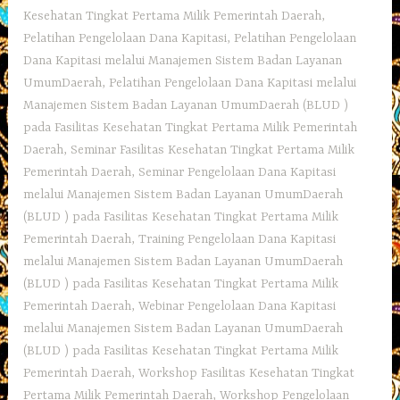
Kesehatan Tingkat Pertama Milik Pemerintah Daerah
,
Pelatihan Pengelolaan Dana Kapitasi
,
Pelatihan Pengelolaan
Dana Kapitasi melalui Manajemen Sistem Badan Layanan
UmumDaerah
,
Pelatihan Pengelolaan Dana Kapitasi melalui
Manajemen Sistem Badan Layanan UmumDaerah (BLUD )
pada Fasilitas Kesehatan Tingkat Pertama Milik Pemerintah
Daerah
,
Seminar Fasilitas Kesehatan Tingkat Pertama Milik
Pemerintah Daerah
,
Seminar Pengelolaan Dana Kapitasi
melalui Manajemen Sistem Badan Layanan UmumDaerah
(BLUD ) pada Fasilitas Kesehatan Tingkat Pertama Milik
Pemerintah Daerah
,
Training Pengelolaan Dana Kapitasi
melalui Manajemen Sistem Badan Layanan UmumDaerah
(BLUD ) pada Fasilitas Kesehatan Tingkat Pertama Milik
Pemerintah Daerah
,
Webinar Pengelolaan Dana Kapitasi
melalui Manajemen Sistem Badan Layanan UmumDaerah
(BLUD ) pada Fasilitas Kesehatan Tingkat Pertama Milik
Pemerintah Daerah
,
Workshop Fasilitas Kesehatan Tingkat
Pertama Milik Pemerintah Daerah
,
Workshop Pengelolaan