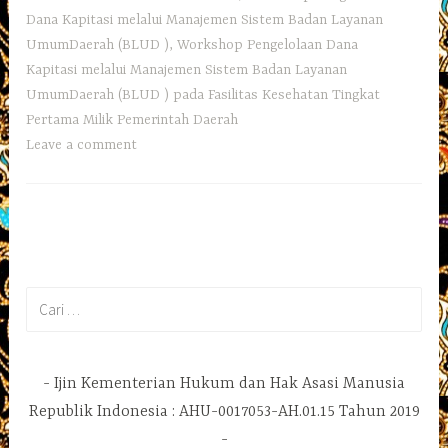
Dana Kapitasi melalui Manajemen Sistem Badan Layanan
UmumDaerah (BLUD )
,
Workshop Pengelolaan Dana
Kapitasi melalui Manajemen Sistem Badan Layanan
UmumDaerah (BLUD ) pada Fasilitas Kesehatan Tingkat
Pertama Milik Pemerintah Daerah
Leave a comment
Cari
untuk:
Ijin Kementerian Hukum dan Hak Asasi Manusia
Republik Indonesia : AHU-0017053-AH.01.15 Tahun 2019