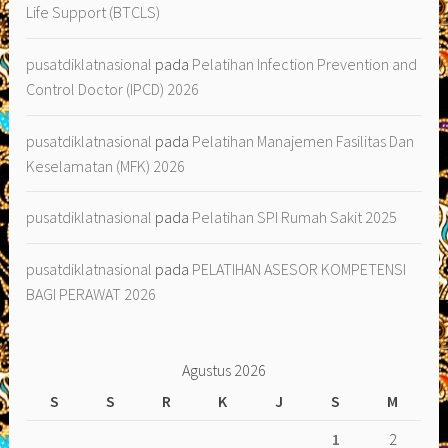
Life Support (BTCLS)
pusatdiklatnasional
pada
Pelatihan Infection Prevention and
Control Doctor (IPCD) 2026
pusatdiklatnasional
pada
Pelatihan Manajemen Fasilitas Dan
Keselamatan (MFK) 2026
pusatdiklatnasional
pada
Pelatihan SPI Rumah Sakit 2025
pusatdiklatnasional
pada
PELATIHAN ASESOR KOMPETENSI
BAGI PERAWAT 2026
Agustus 2026
S
S
R
K
J
S
M
1
2