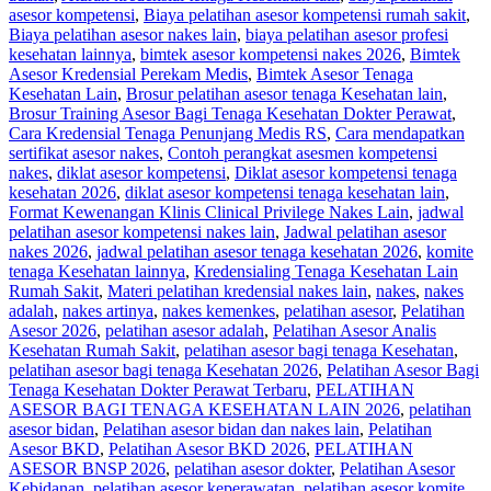
asesor kompetensi
,
Biaya pelatihan asesor kompetensi rumah sakit
,
Biaya pelatihan asesor nakes lain
,
biaya pelatihan asesor profesi
kesehatan lainnya
,
bimtek asesor kompetensi nakes 2026
,
Bimtek
Asesor Kredensial Perekam Medis
,
Bimtek Asesor Tenaga
Kesehatan Lain
,
Brosur pelatihan asesor tenaga Kesehatan lain
,
Brosur Training Asesor Bagi Tenaga Kesehatan Dokter Perawat
,
Cara Kredensial Tenaga Penunjang Medis RS
,
Cara mendapatkan
sertifikat asesor nakes
,
Contoh perangkat asesmen kompetensi
nakes
,
diklat asesor kompetensi
,
Diklat asesor kompetensi tenaga
kesehatan 2026
,
diklat asesor kompetensi tenaga kesehatan lain
,
Format Kewenangan Klinis Clinical Privilege Nakes Lain
,
jadwal
pelatihan asesor kompetensi nakes lain
,
Jadwal pelatihan asesor
nakes 2026
,
jadwal pelatihan asesor tenaga kesehatan 2026
,
komite
tenaga Kesehatan lainnya
,
Kredensialing Tenaga Kesehatan Lain
Rumah Sakit
,
Materi pelatihan kredensial nakes lain
,
nakes
,
nakes
adalah
,
nakes artinya
,
nakes kemenkes
,
pelatihan asesor
,
Pelatihan
Asesor 2026
,
pelatihan asesor adalah
,
Pelatihan Asesor Analis
Kesehatan Rumah Sakit
,
pelatihan asesor bagi tenaga Kesehatan
,
pelatihan asesor bagi tenaga Kesehatan 2026
,
Pelatihan Asesor Bagi
Tenaga Kesehatan Dokter Perawat Terbaru
,
PELATIHAN
ASESOR BAGI TENAGA KESEHATAN LAIN 2026
,
pelatihan
asesor bidan
,
Pelatihan asesor bidan dan nakes lain
,
Pelatihan
Asesor BKD
,
Pelatihan Asesor BKD 2026
,
PELATIHAN
ASESOR BNSP 2026
,
pelatihan asesor dokter
,
Pelatihan Asesor
Kebidanan
,
pelatihan asesor keperawatan
,
pelatihan asesor komite