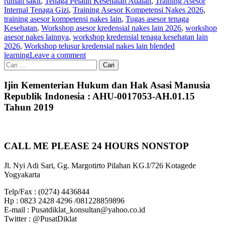
rumah sakit
,
Tenaga Pelatih Kesehatan Adalah
,
Training Asesor
Internal Tenaga Gizi
,
Training Asesor Kompetensi Nakes 2026
,
training asesor kompetensi nakes lain
,
Tugas asesor tenaga
Kesehatan
,
Workshop asesor kredensial nakes lain 2026
,
workshop
asesor nakes lainnya
,
workshop kredensial tenaga kesehatan lain
2026
,
Workshop telusur kredensial nakes lain blended
learning
Leave a comment
Cari
untuk:
Ijin Kementerian Hukum dan Hak Asasi Manusia
Republik Indonesia : AHU-0017053-AH.01.15
Tahun 2019
CALL ME PLEASE 24 HOURS NONSTOP
Jl. Nyi Adi Sari, Gg. Margotirto Pilahan KG.I/726 Kotagede
Yogyakarta
Telp/Fax : (0274) 4436844
Hp : 0823 2428 4296 /081228859896
E-mail : Pusatdiklat_konsultan@yahoo.co.id
Twitter : @PusatDiklat