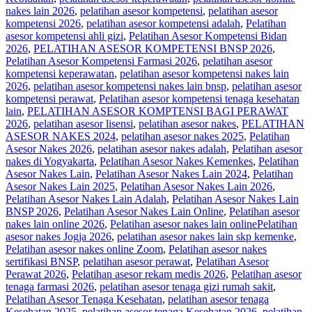
nakes lain 2026
,
pelatihan asesor kompetensi
,
pelatihan asesor
kompetensi 2026
,
pelatihan asesor kompetensi adalah
,
Pelatihan
asesor kompetensi ahli gizi
,
Pelatihan Asesor Kompetensi Bidan
2026
,
PELATIHAN ASESOR KOMPETENSI BNSP 2026
,
Pelatihan Asesor Kompetensi Farmasi 2026
,
pelatihan asesor
kompetensi keperawatan
,
pelatihan asesor kompetensi nakes lain
2026
,
pelatihan asesor kompetensi nakes lain bnsp
,
pelatihan asesor
kompetensi perawat
,
Pelatihan asesor kompetensi tenaga kesehatan
lain
,
PELATIHAN ASESOR KOMPTENSI BAGI PERAWAT
2026
,
pelatihan asesor lisensi
,
pelatihan asesor nakes
,
PELATIHAN
ASESOR NAKES 2024
,
pelatihan asesor nakes 2025
,
Pelatihan
Asesor Nakes 2026
,
pelatihan asesor nakes adalah
,
Pelatihan asesor
nakes di Yogyakarta
,
Pelatihan Asesor Nakes Kemenkes
,
Pelatihan
Asesor Nakes Lain
,
Pelatihan Asesor Nakes Lain 2024
,
Pelatihan
Asesor Nakes Lain 2025
,
Pelatihan Asesor Nakes Lain 2026
,
Pelatihan Asesor Nakes Lain Adalah
,
Pelatihan Asesor Nakes Lain
BNSP 2026
,
Pelatihan Asesor Nakes Lain Online
,
Pelatihan asesor
nakes lain online 2026
,
Pelatihan asesor nakes lain onlinePelatihan
asesor nakes Jogja 2026
,
pelatihan asesor nakes lain skp kemenke
,
Pelatihan asesor nakes online Zoom
,
Pelatihan asesor nakes
sertifikasi BNSP
,
pelatihan asesor perawat
,
Pelatihan Asesor
Perawat 2026
,
Pelatihan asesor rekam medis 2026
,
Pelatihan asesor
tenaga farmasi 2026
,
pelatihan asesor tenaga gizi rumah sakit
,
Pelatihan Asesor Tenaga Kesehatan
,
pelatihan asesor tenaga
Kesehatan 2025
,
pelatihan asesor tenaga Kesehatan 2026
,
pelatihan