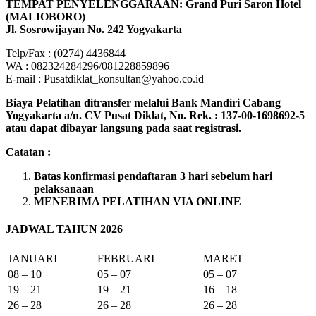
TEMPAT PENYELENGGARAAN: Grand Puri Saron Hotel
(MALIOBORO)
Jl. Sosrowijayan No. 242 Yogyakarta
Telp/Fax : (0274) 4436844
WA : 082324284296/081228859896
E-mail : Pusatdiklat_konsultan@yahoo.co.id
Biaya Pelatihan ditransfer melalui Bank Mandiri Cabang
Yogyakarta a/n. CV Pusat Diklat, No. Rek. : 137-00-1698692-5
atau dapat dibayar langsung pada saat registrasi.
Catatan :
Batas konfirmasi pendaftaran 3 hari sebelum hari
pelaksanaan
MENERIMA PELATIHAN VIA ONLINE
JADWAL TAHUN 2026
JANUARI
FEBRUARI
MARET
08 – 10
05 – 07
05 – 07
19 – 21
19 – 21
16 – 18
26 – 28
26 – 28
26 – 28