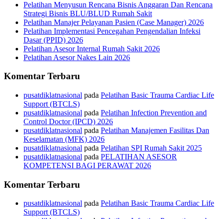
Pelatihan Menyusun Rencana Bisnis Anggaran Dan Rencana
Strategi Bisnis BLU/BLUD Rumah Sakit
Pelatihan Manajer Pelayanan Pasien (Case Manager) 2026
Pelatihan Implementasi Pencegahan Pengendalian Infeksi
Dasar (PPID) 2026
Pelatihan Asesor Internal Rumah Sakit 2026
Pelatihan Asesor Nakes Lain 2026
Komentar Terbaru
pusatdiklatnasional
pada
Pelatihan Basic Trauma Cardiac Life
Support (BTCLS)
pusatdiklatnasional
pada
Pelatihan Infection Prevention and
Control Doctor (IPCD) 2026
pusatdiklatnasional
pada
Pelatihan Manajemen Fasilitas Dan
Keselamatan (MFK) 2026
pusatdiklatnasional
pada
Pelatihan SPI Rumah Sakit 2025
pusatdiklatnasional
pada
PELATIHAN ASESOR
KOMPETENSI BAGI PERAWAT 2026
Komentar Terbaru
pusatdiklatnasional
pada
Pelatihan Basic Trauma Cardiac Life
Support (BTCLS)