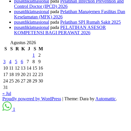
pusatdiklatnasional
pada
Pelatihan Infection Prevention and
Control Doctor (IPCD) 2026
pusatdiklatnasional
pada
Pelatihan Manajemen Fasilitas Dan
Keselamatan (MFK) 2026
pusatdiklatnasional
pada
Pelatihan SPI Rumah Sakit 2025
pusatdiklatnasional
pada
PELATIHAN ASESOR
KOMPETENSI BAGI PERAWAT 2026
Agustus 2026
S
S
R
K
J
S
M
1
2
3
4
5
6
7
8
9
10
11
12
13
14
15
16
17
18
19
20
21
22
23
24
25
26
27
28
29
30
31
« Jul
Proudly powered by WordPress
|
Theme: Dara by
Automattic
.
1