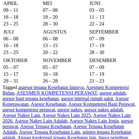
APRIL
MEI
JUNI
09 – 11
07 – 09
03 – 05
16 – 18
18 – 20
11 – 13
23 – 25
28 – 30
22 – 24
JULI
AGUSTUS
SEPTEMBER
06 – 08
06 – 08
07 – 09
16 – 18
13 – 15
17 – 19
23 – 25
20 – 22
28 – 30
OKTOBER
NOVEMBER
DESEMBER
05 – 07
05 – 07
07 – 09
15 – 17
16 – 18
17 – 19
29 – 31
26 – 28
21 – 23
Tagged
asaesor tenaga Kesehatan lainnya
,
Asesmen Kompetensi
Bidan
,
ASESMEN KOMPETENSI PERAWAT
,
asesor adalah
,
asesor bagi tenaga kesehatan
,
asesor internal rumah sakit
,
Asesor
Keperawatan
,
Asesor Kesehatan
,
Asesor Kompetensi Bagi Perawat
,
asesor kompetensi perawat
,
asesor nakes
,
asesor nakes adalah
,
Asesor Nakes Lain
,
Asesor Nakes Lain 2025
,
Asesor Nakes Lain
2026
,
Asesor Nakes Lain Adalah
,
Asesor Nakes Lain Jogja
,
asesor
perawat
,
Asesor Tenaga Kesehatan
,
Asesor Tenaga Kesehatan
Adalah
,
Asesor Tenaga Kesehatan Lain
,
asisten tenaga Kesehatan
adalah
,
Aturan kredensial tenaga Kesehatan lain
,
biaya pelatihan