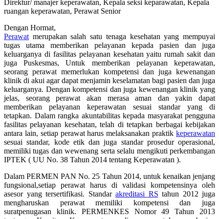
Direktur/ manajer keperawatan, Kepala seksi keparawatan, Kepala
ruangan keperawatan, Perawat Senior
Dengan Hormat,
Perawat
merupakan salah satu tenaga kesehatan yang mempuyai
tugas utama memberikan pelayanan kepada pasien dan juga
keluarganya di fasilitas pelayanan kesehatan yaitu rumah sakit dan
juga Puskesmas, Untuk memberikan pelayanan keperawatan,
seorang perawat memerlukan kompetensi dan juga kewenangan
klinik di akui agar dapat menjamin keselamatan bagi pasien dan juga
keluarganya. Dengan kompetensi dan juga kewenangan klinik yang
jelas, seorang perawat akan merasa aman dan yakin dapat
memberikan pelayanan keperawatan sesuai standar yang di
tetapkan. Dalam rangka akuntabilitas kepada masyarakat pengguna
fasilitas pelayanan kesehatan, telah di tetapkan berbagai kebijakan
antara lain, setiap perawat harus melaksanakan praktik
keperawatan
sesuai standar, kode etik dan juga standar prosedur operasional,
memiliki tugas dan wewenang serta selalu mengikuti perkembangan
IPTEK ( UU No. 38 Tahun 2014 tentang Keperawatan ).
Dalam PERMEN PAN No. 25 Tahun 2014, untuk kenaikan jenjang
fungsional,setiap perawat harus di validasi kompetensinya oleh
asesor yang tersertifikasi. Standar
akreditasi RS
tahun 2012 juga
mengharuskan perawat memiliki kompetensi dan juga
suratpenugasan klinik. PERMENKES Nomor 49 Tahun 2013