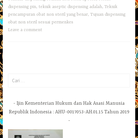
dispensing pin
,
teknik aseptic dispensing adalah
,
Teknik
pencampuran obat non steril yang benar
,
Tujuan dispensing
obat non steril sesuai permenkes
Leave a comment
Cari
untuk:
Ijin Kementerian Hukum dan Hak Asasi Manusia
Republik Indonesia : AHU-0017053-AH.01.15 Tahun 2019