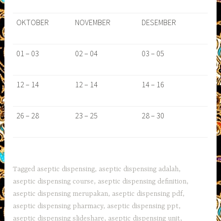
OKTOBER
NOVEMBER
DESEMBER
01 – 03
02 – 04
03 – 05
12 – 14
12 – 14
14 – 16
26 – 28
23 – 25
28 – 30
Tagged
aseptic dispensing
,
aseptic dispensing adalah
,
aseptic dispensing course
,
aseptic dispensing definition
,
aseptic dispensing merupakan
,
aseptic dispensing pdf
,
aseptic dispensing pharmacy
,
aseptic dispensing ppt
,
aseptic dispensing slideshare
,
aseptic dispensing unit
,