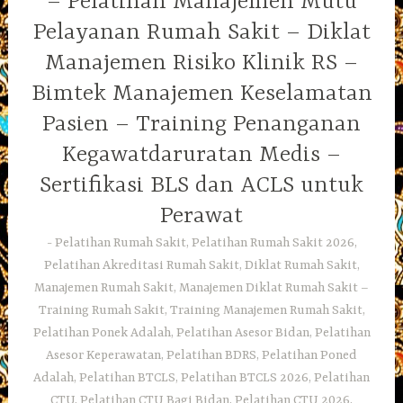
– Pelatihan Manajemen Mutu
Pelayanan Rumah Sakit – Diklat
Manajemen Risiko Klinik RS –
Bimtek Manajemen Keselamatan
Pasien – Training Penanganan
Kegawatdaruratan Medis –
Sertifikasi BLS dan ACLS untuk
Perawat
Pelatihan Rumah Sakit, Pelatihan Rumah Sakit 2026,
Pelatihan Akreditasi Rumah Sakit, Diklat Rumah Sakit,
Manajemen Rumah Sakit, Manajemen Diklat Rumah Sakit –
Training Rumah Sakit, Training Manajemen Rumah Sakit,
Pelatihan Ponek Adalah, Pelatihan Asesor Bidan, Pelatihan
Asesor Keperawatan, Pelatihan BDRS, Pelatihan Poned
Adalah, Pelatihan BTCLS, Pelatihan BTCLS 2026, Pelatihan
CTU, Pelatihan CTU Bagi Bidan, Pelatihan CTU 2026,