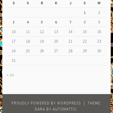
S
S
R
K
J
S
M
1
2
3
4
5
6
7
8
9
10
11
12
13
14
15
16
17
18
19
20
21
22
23
24
25
26
27
28
29
30
31
« Jul
PROUDLY POWERED BY WORDPRESS
|
THEME:
DARA BY
AUTOMATTIC
.