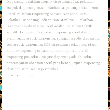
Dispensing
,
pelatihan aseptik dispensing 2022
,
pelatihan
aseptik dispensing 2024
,
Pelatihan Dispensing Sediaan Non
Steril
,
Pelatihan Dispensing Sediaan Non Steril 2025
,
Pelatihan Dispensing Sediaan Non Steril 2026
,
Pelatihan
Dispensing Sediaan Non Steril Adalah
,
pelatihan teknik
aseptik dispensing
,
Perbedaan dispensing steril dan non
steril
,
ruang aseptic dispensing
,
ruangan aseptic dispensing
,
sop aseptic dispensing
,
SOP dispensing sediaan non steril
,
Standar dispensing sediaan non steril apotek
,
sterile
dispensing pin
,
teknik aseptic dispensing adalah
,
Teknik
pencampuran obat non steril yang benar
,
Tujuan dispensing
obat non steril sesuai permenkes
Leave a comment