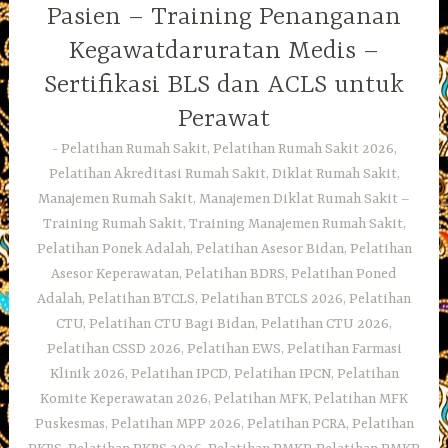
Pasien – Training Penanganan
Kegawatdaruratan Medis –
Sertifikasi BLS dan ACLS untuk
Perawat
Pelatihan Rumah Sakit, Pelatihan Rumah Sakit 2026,
Pelatihan Akreditasi Rumah Sakit, Diklat Rumah Sakit,
Manajemen Rumah Sakit, Manajemen Diklat Rumah Sakit –
Training Rumah Sakit, Training Manajemen Rumah Sakit,
Pelatihan Ponek Adalah, Pelatihan Asesor Bidan, Pelatihan
Asesor Keperawatan, Pelatihan BDRS, Pelatihan Poned
Adalah, Pelatihan BTCLS, Pelatihan BTCLS 2026, Pelatihan
CTU, Pelatihan CTU Bagi Bidan, Pelatihan CTU 2026,
Pelatihan CSSD 2026, Pelatihan EWS, Pelatihan Farmasi
Klinik 2026, Pelatihan IPCD, Pelatihan IPCN, Pelatihan
Komite Keperawatan 2026, Pelatihan MFK, Pelatihan MFK
Puskesmas, Pelatihan MPP 2026, Pelatihan PCRA, Pelatihan