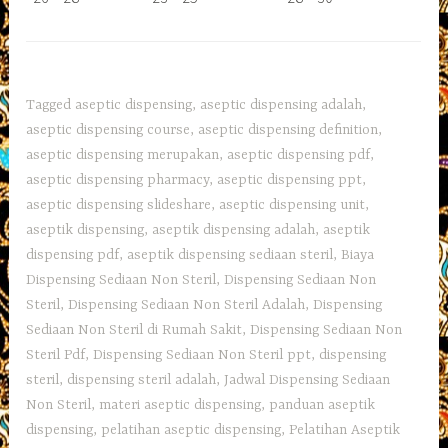
Tagged
aseptic dispensing
,
aseptic dispensing adalah
,
aseptic dispensing course
,
aseptic dispensing definition
,
aseptic dispensing merupakan
,
aseptic dispensing pdf
,
aseptic dispensing pharmacy
,
aseptic dispensing ppt
,
aseptic dispensing slideshare
,
aseptic dispensing unit
,
aseptik dispensing
,
aseptik dispensing adalah
,
aseptik
dispensing pdf
,
aseptik dispensing sediaan steril
,
Biaya
Dispensing Sediaan Non Steril
,
Dispensing Sediaan Non
Steril
,
Dispensing Sediaan Non Steril Adalah
,
Dispensing
Sediaan Non Steril di Rumah Sakit
,
Dispensing Sediaan Non
Steril Pdf
,
Dispensing Sediaan Non Steril ppt
,
dispensing
steril
,
dispensing steril adalah
,
Jadwal Dispensing Sediaan
Non Steril
,
materi aseptic dispensing
,
panduan aseptik
dispensing
,
pelatihan aseptic dispensing
,
Pelatihan Aseptik