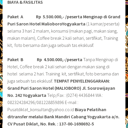
BIAYA & FASILITAS
Paket A Rp 5.500.000,- /peserta Menginap di Grand
Puri Saron Hotel MalioboroYogyakarta
(1 kamar/peserta)
selama 3 hari 2 malam, konsumsi (makan pagi, makan siang,
makan malam), Coffee break 2 kali sehari, sertifikat, Training
kit, foto bersama dan juga sebuah tas eksklusif.
Paket B
Rp 4.500.000,-/peserta
Tanpa Menginap di
Hotel, Coffee break 2 kali sehari dengan makan siang di
hotel selama 2 hari. Training kit, sertifikat, foto bersama dan
juga sebuah tas eksklusif.
TEMPAT PENYELENGGARAAN:
Grand Puri Saron Hotel (MALIOBORO)
Jl. Sosrowijayan
No. 242 Yogyakarta
Telp/Fax : (0274) 4436844 WA :
082324284296/081228859896 E-mail :
Pusatdiklat_konsultan@yahoo.co.id
Biaya Pelatihan
ditransfer melalui Bank Mandiri Cabang Yogyakarta a/n.
CV Pusat Diklat, No. Rek. : 137-00-1698692-5