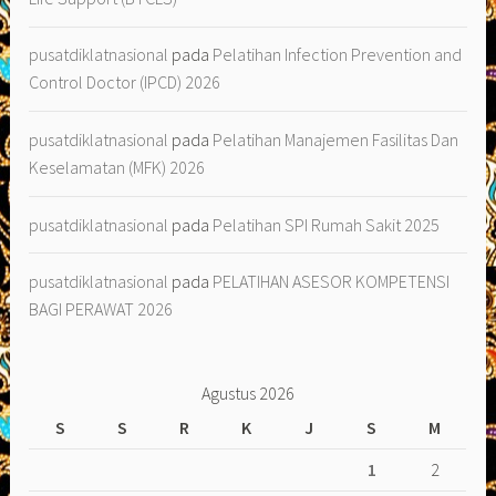
pusatdiklatnasional
pada
Pelatihan Infection Prevention and
Control Doctor (IPCD) 2026
pusatdiklatnasional
pada
Pelatihan Manajemen Fasilitas Dan
Keselamatan (MFK) 2026
pusatdiklatnasional
pada
Pelatihan SPI Rumah Sakit 2025
pusatdiklatnasional
pada
PELATIHAN ASESOR KOMPETENSI
BAGI PERAWAT 2026
Agustus 2026
S
S
R
K
J
S
M
1
2