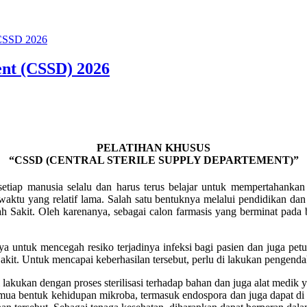
 CSSD 2026
ent (CSSD) 2026
PELATIHAN KHUSUS
“CSSD (CENTRAL STERILE SUPPLY DEPARTEMENT)”
etiap manusia selalu dan harus terus belajar untuk mempertahankan
ktu yang relatif lama. Salah satu bentuknya melalui pendidikan dan 
ah Sakit. Oleh karenanya, sebagai calon farmasis yang berminat pada
ya untuk mencegah resiko terjadinya infeksi bagi pasien dan juga pet
it. Untuk mencapai keberhasilan tersebut, perlu di lakukan pengendal
lakukan dengan proses sterilisasi terhadap bahan dan juga alat medik y
a bentuk kehidupan mikroba, termasuk endospora dan juga dapat di lak