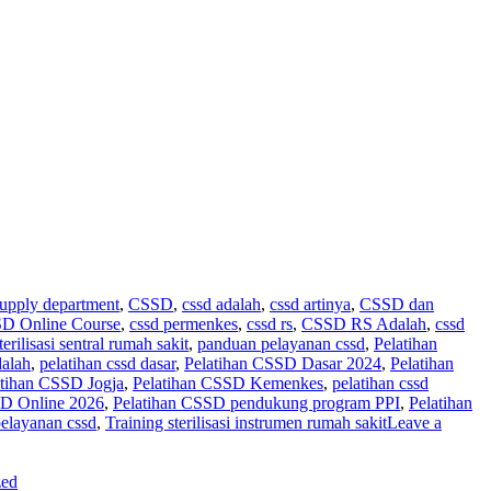
 supply department
,
CSSD
,
cssd adalah
,
cssd artinya
,
CSSD dan
D Online Course
,
cssd permenkes
,
cssd rs
,
CSSD RS Adalah
,
cssd
rilisasi sentral rumah sakit
,
panduan pelayanan cssd
,
Pelatihan
dalah
,
pelatihan cssd dasar
,
Pelatihan CSSD Dasar 2024
,
Pelatihan
atihan CSSD Jogja
,
Pelatihan CSSD Kemenkes
,
pelatihan cssd
SD Online 2026
,
Pelatihan CSSD pendukung program PPI
,
Pelatihan
pelayanan cssd
,
Training sterilisasi instrumen rumah sakit
Leave a
zed