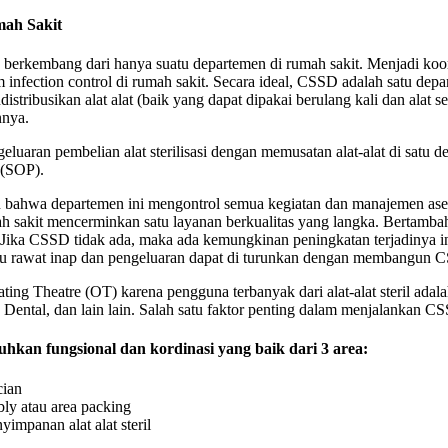
mah Sakit
rkembang dari hanya suatu departemen di rumah sakit. Menjadi koordinat
stem infection control di rumah sakit. Secara ideal, CSSD adalah satu 
ribusikan alat alat (baik yang dapat dipakai berulang kali dan alat s
nnya.
aran pembelian alat sterilisasi dengan memusatan alat-alat di satu de
 (SOP).
 bahwa departemen ini mengontrol semua kegiatan dan manajemen aset 
ah sakit mencerminkan satu layanan berkualitas yang langka. Bertamba
Jika CSSD tidak ada, maka ada kemungkinan peningkatan terjadinya i
u rawat inap dan pengeluaran dapat di turunkan dengan membangun 
ing Theatre (OT) karena pengguna terbanyak dari alat-alat steril adal
, Dental, dan lain lain. Salah satu faktor penting dalam menjalankan C
tuhkan fungsional dan kordinasi yang baik dari 3 area:
cian
bly atau area packing
yimpanan alat alat steril