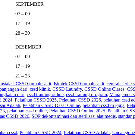
SEPTEMBER
07 – 09
17 – 19
28 – 30
DESEMBER
07 – 09
17 – 19
21 – 23
 instalasi CSSD rumah sakit
,
Bimtek CSSD rumah sakit
,
central sterile
panjangan dari
,
cssd klinik
,
CSSD Laundry
,
CSSD Online Clases
,
CSS
ingkatan dari
,
cssd training online
,
cssd training program
,
Manajemen ste
sd 2024
,
Pelatihan CSSD 2025
,
Pelatihan CSSD 2026
,
pelatihan cssd a
sar Adalah
,
Pelatihan CSSD Dasar Online
,
pelatihan cssd di jogja
,
Pel
023
,
pelatihan cssd online
,
Pelatihan CSSD Online 2025
,
Pelatihan CS
tugas CSSD 2026
,
SOP dekontaminasi dan sterilisasi alat medis
,
standar 
tihan cssd
,
Pelatihan CSSD 2024
,
Pelatihan CSSD Adalah
,
Uncategori