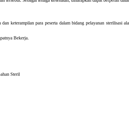
yanan tersebut. Sebagai tenaga kesehatan, diharapkan dapat berperan da
n keterampilan para peserta dalam bidang pelayanan sterilisasi ala
atnya Bekerja.
han Steril