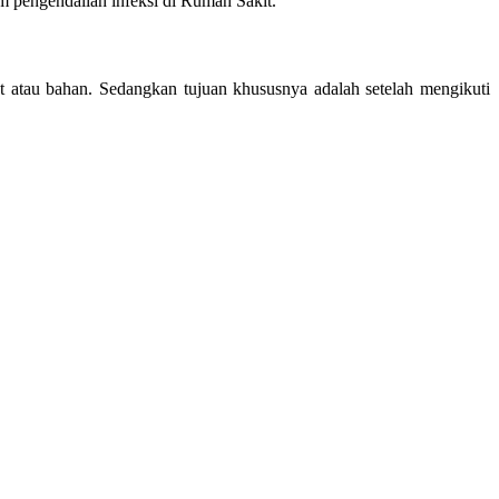
lam pengendalian infeksi di Rumah Sakit.
t atau bahan. Sedangkan tujuan khususnya adalah setelah mengikuti