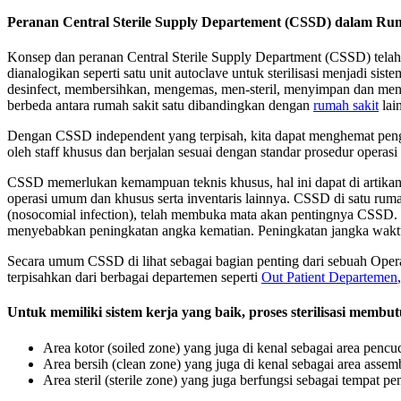
Peranan Central Sterile Supply Departement (CSSD) dalam Ru
Konsep dan peranan Central Sterile Supply Department (CSSD) telah be
dianalogikan seperti satu unit autoclave untuk sterilisasi menjadi si
desinfect, membersihkan, mengemas, men-steril, menyimpan dan mendist
berbeda antara rumah sakit satu dibandingkan dengan
rumah sakit
lai
Dengan CSSD independent yang terpisah, kita dapat menghemat pengelu
oleh staff khusus dan berjalan sesuai dengan standar prosedur operasi
CSSD memerlukan kemampuan teknis khusus, hal ini dapat di artikan
operasi umum dan khusus serta inventaris lainnya. CSSD di satu rum
(nosocomial infection), telah membuka mata akan pentingnya CSSD. 
menyebabkan peningkatan angka kematian. Peningkatan jangka wakt
Secara umum CSSD di lihat sebagai bagian penting dari sebuah Operat
terpisahkan dari berbagai departemen seperti
Out Patient Departemen
Untuk memiliki sistem kerja yang baik, proses sterilisasi membu
Area kotor (soiled zone) yang juga di kenal sebagai area pencu
Area bersih (clean zone) yang juga di kenal sebagai area assem
Area steril (sterile zone) yang juga berfungsi sebagai tempat pen