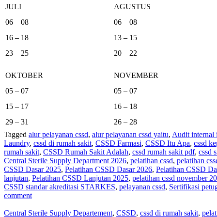
JULI
AGUSTUS
06 – 08
06 – 08
16 – 18
13 – 15
23 – 25
20 – 22
OKTOBER
NOVEMBER
05 – 07
05 – 07
15 – 17
16 – 18
29 – 31
26 – 28
Tagged
alur pelayanan cssd
,
alur pelayanan cssd yaitu
,
Audit internal
Laundry
,
cssd di rumah sakit
,
CSSD Farmasi
,
CSSD Itu Apa
,
cssd ke
rumah sakit
,
CSSD Rumah Sakit Adalah
,
cssd rumah sakit pdf
,
cssd s
Central Sterile Supply Department 2026
,
pelatihan cssd
,
pelatihan cs
CSSD Dasar 2025
,
Pelatihan CSSD Dasar 2026
,
Pelatihan CSSD Da
lanjutan
,
Pelatihan CSSD Lanjutan 2025
,
pelatihan cssd november 2
CSSD standar akreditasi STARKES
,
pelayanan cssd
,
Sertifikasi pe
comment
Central Sterile Supply Departement
,
CSSD
,
cssd di rumah sakit
,
pela