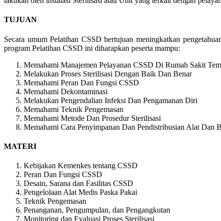
lakukan oleh instalasi Sterilisasi atau Unit yang terkait dengan pela
TUJUAN
Secara umum Pelatihan CSSD bertujuan meningkatkan pengetahuan da
program Pelatihan CSSD ini diharapkan peserta mampu:
Memahami Manajemen Pelayanan CSSD Di Rumah Sakit Temp
Melakukan Proses Sterilisasi Dengan Baik Dan Benar
Memahami Peran Dan Fungsi CSSD
Memahami Dekontaminasi
Melakukan Pengendalian Infeksi Dan Pengamanan Diri
Memahami Teknik Pengemasan
Memahami Metode Dan Prosedur Sterilisasi
Memahami Cara Penyimpanan Dan Pendistribusian Alat Dan Ba
MATERI
Kebijakan Kemenkes tentang CSSD
Peran Dan Fungsi CSSD
Desain, Sarana dan Fasilitas CSSD
Pengelolaan Alat Medis Paska Pakai
Teknik Pengemasan
Penanganan, Pengumpulan, dan Pengangkutan
Monitoring dan Evaluasi Proses Sterilisasi