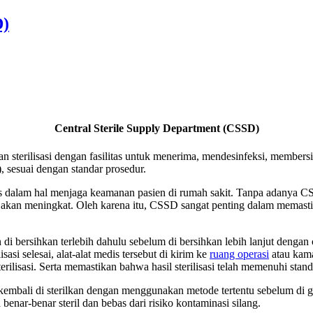
D)
Central Sterile Supply Department (CSSD)
an sterilisasi dengan fasilitas untuk menerima, mendesinfeksi, member
), sesuai dengan standar prosedur.
 kritis dalam hal menjaga keamanan pasien di rumah sakit. Tanpa adanya 
eril akan meningkat. Oleh karena itu, CSSD sangat penting dalam mema
di bersihkan terlebih dahulu sebelum di bersihkan lebih lanjut dengan 
lisasi selesai, alat-alat medis tersebut di kirim ke
ruang operasi
atau kamar
rilisasi. Serta memastikan bahwa hasil sterilisasi telah memenuhi stan
 kembali di sterilkan dengan menggunakan metode tertentu sebelum di g
enar-benar steril dan bebas dari risiko kontaminasi silang.