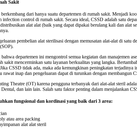
mah Sakit
rkembang dari hanya suatu departemen di rumah sakit. Menjadi koordinat
stem infection control di rumah sakit. Secara ideal, CSSD adalah satu 
ribusikan alat alat (baik yang dapat dipakai berulang kali dan alat s
nnya.
aran pembelian alat sterilisasi dengan memusatan alat-alat di satu de
 (SOP).
 bahwa departemen ini mengontrol semua kegiatan dan manajemen aset 
ah sakit mencerminkan satu layanan berkualitas yang langka. Bertamba
Jika CSSD tidak ada, maka ada kemungkinan peningkatan terjadinya i
u rawat inap dan pengeluaran dapat di turunkan dengan membangun 
ing Theatre (OT) karena pengguna terbanyak dari alat-alat steril adal
, Dental, dan lain lain. Salah satu faktor penting dalam menjalankan C
tuhkan fungsional dan kordinasi yang baik dari 3 area:
cian
bly atau area packing
yimpanan alat alat steril