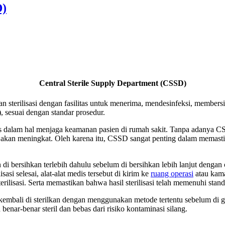
D)
Central Sterile Supply Department (CSSD)
an sterilisasi dengan fasilitas untuk menerima, mendesinfeksi, member
), sesuai dengan standar prosedur.
 kritis dalam hal menjaga keamanan pasien di rumah sakit. Tanpa adanya 
eril akan meningkat. Oleh karena itu, CSSD sangat penting dalam mema
di bersihkan terlebih dahulu sebelum di bersihkan lebih lanjut dengan 
lisasi selesai, alat-alat medis tersebut di kirim ke
ruang operasi
atau kamar
rilisasi. Serta memastikan bahwa hasil sterilisasi telah memenuhi stan
 kembali di sterilkan dengan menggunakan metode tertentu sebelum di g
enar-benar steril dan bebas dari risiko kontaminasi silang.