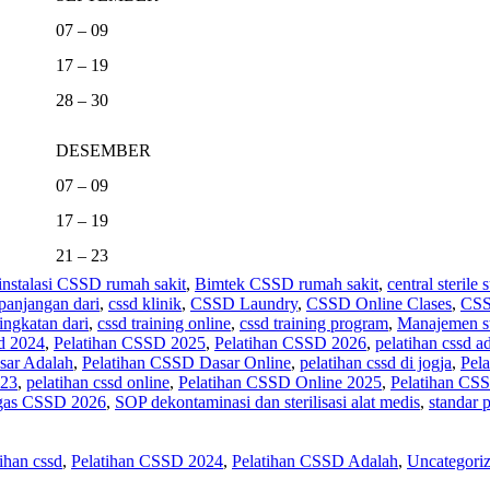
07 – 09
17 – 19
28 – 30
DESEMBER
07 – 09
17 – 19
21 – 23
 instalasi CSSD rumah sakit
,
Bimtek CSSD rumah sakit
,
central sterile
panjangan dari
,
cssd klinik
,
CSSD Laundry
,
CSSD Online Clases
,
CSS
ingkatan dari
,
cssd training online
,
cssd training program
,
Manajemen ste
sd 2024
,
Pelatihan CSSD 2025
,
Pelatihan CSSD 2026
,
pelatihan cssd a
sar Adalah
,
Pelatihan CSSD Dasar Online
,
pelatihan cssd di jogja
,
Pel
023
,
pelatihan cssd online
,
Pelatihan CSSD Online 2025
,
Pelatihan CS
tugas CSSD 2026
,
SOP dekontaminasi dan sterilisasi alat medis
,
standar 
tihan cssd
,
Pelatihan CSSD 2024
,
Pelatihan CSSD Adalah
,
Uncategori