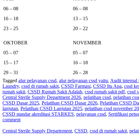
06 – 08
06 – 08
16 – 18
13 – 15
23 – 25
20 – 22
OKTOBER
NOVEMBER
05 – 07
05 – 07
15 – 17
16 – 18
29 – 31
26 – 28
Tagged
alur pelayanan cssd
,
alur pelayanan cssd yaitu
,
Audit internal
Laundry
,
cssd di rumah sakit
,
CSSD Farmasi
,
CSSD Itu Apa
,
cssd ke
rumah sakit
,
CSSD Rumah Sakit Adalah
,
cssd rumah sakit pdf
,
cssd s
Central Sterile Supply Department 2026
,
pelatihan cssd
,
pelatihan cs
CSSD Dasar 2025
,
Pelatihan CSSD Dasar 2026
,
Pelatihan CSSD Da
lanjutan
,
Pelatihan CSSD Lanjutan 2025
,
pelatihan cssd november 2
CSSD standar akreditasi STARKES
,
pelayanan cssd
,
Sertifikasi pe
comment
Central Sterile Supply Departement
,
CSSD
,
cssd di rumah sakit
,
pela