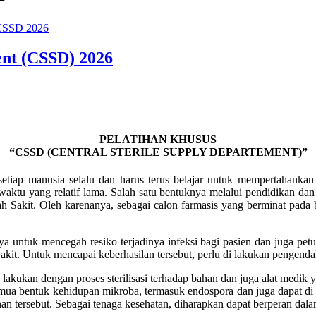
 CSSD 2026
ent (CSSD) 2026
PELATIHAN KHUSUS
“CSSD (CENTRAL STERILE SUPPLY DEPARTEMENT)”
etiap manusia selalu dan harus terus belajar untuk mempertahankan
ktu yang relatif lama. Salah satu bentuknya melalui pendidikan dan 
ah Sakit. Oleh karenanya, sebagai calon farmasis yang berminat pada
ya untuk mencegah resiko terjadinya infeksi bagi pasien dan juga pet
it. Untuk mencapai keberhasilan tersebut, perlu di lakukan pengendal
lakukan dengan proses sterilisasi terhadap bahan dan juga alat medik y
a bentuk kehidupan mikroba, termasuk endospora dan juga dapat di lak
yanan tersebut. Sebagai tenaga kesehatan, diharapkan dapat berperan da