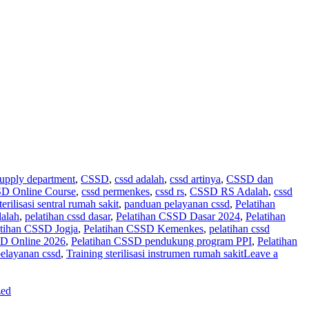
 supply department
,
CSSD
,
cssd adalah
,
cssd artinya
,
CSSD dan
D Online Course
,
cssd permenkes
,
cssd rs
,
CSSD RS Adalah
,
cssd
rilisasi sentral rumah sakit
,
panduan pelayanan cssd
,
Pelatihan
dalah
,
pelatihan cssd dasar
,
Pelatihan CSSD Dasar 2024
,
Pelatihan
atihan CSSD Jogja
,
Pelatihan CSSD Kemenkes
,
pelatihan cssd
SD Online 2026
,
Pelatihan CSSD pendukung program PPI
,
Pelatihan
pelayanan cssd
,
Training sterilisasi instrumen rumah sakit
Leave a
zed