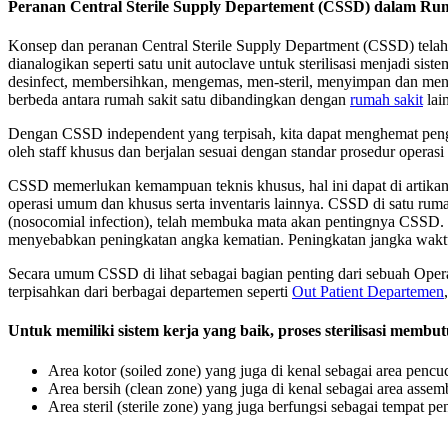
Peranan Central Sterile Supply Departement (CSSD) dalam Ru
Konsep dan peranan Central Sterile Supply Department (CSSD) telah be
dianalogikan seperti satu unit autoclave untuk sterilisasi menjadi si
desinfect, membersihkan, mengemas, men-steril, menyimpan dan mendist
berbeda antara rumah sakit satu dibandingkan dengan
rumah sakit
lai
Dengan CSSD independent yang terpisah, kita dapat menghemat pengelu
oleh staff khusus dan berjalan sesuai dengan standar prosedur operasi
CSSD memerlukan kemampuan teknis khusus, hal ini dapat di artikan
operasi umum dan khusus serta inventaris lainnya. CSSD di satu rum
(nosocomial infection), telah membuka mata akan pentingnya CSSD. 
menyebabkan peningkatan angka kematian. Peningkatan jangka wakt
Secara umum CSSD di lihat sebagai bagian penting dari sebuah Operat
terpisahkan dari berbagai departemen seperti
Out Patient Departemen
Untuk memiliki sistem kerja yang baik, proses sterilisasi membu
Area kotor (soiled zone) yang juga di kenal sebagai area pencu
Area bersih (clean zone) yang juga di kenal sebagai area assem
Area steril (sterile zone) yang juga berfungsi sebagai tempat pen