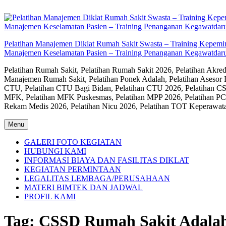
Skip
to
content
Pelatihan Manajemen Diklat Rumah Sakit Swasta – Training Kepem
Manajemen Keselamatan Pasien – Training Penanganan Kegawatdaru
Pelatihan Rumah Sakit, Pelatihan Rumah Sakit 2026, Pelatihan Akr
Manajemen Rumah Sakit, Pelatihan Ponek Adalah, Pelatihan Asesor 
CTU, Pelatihan CTU Bagi Bidan, Pelatihan CTU 2026, Pelatihan CSS
MFK, Pelatihan MFK Puskesmas, Pelatihan MPP 2026, Pelatihan PC
Rekam Medis 2026, Pelatihan Nicu 2026, Pelatihan TOT Keperawat
Menu
GALERI FOTO KEGIATAN
HUBUNGI KAMI
INFORMASI BIAYA DAN FASILITAS DIKLAT
KEGIATAN PERMINTAAN
LEGALITAS LEMBAGA/PERUSAHAAN
MATERI BIMTEK DAN JADWAL
PROFIL KAMI
Tag:
CSSD Rumah Sakit Adala