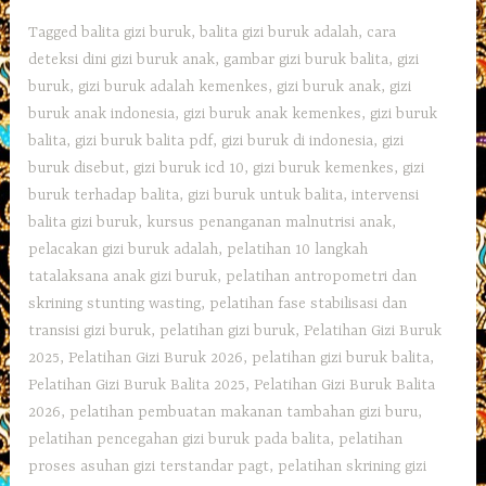
Tagged
balita gizi buruk
,
balita gizi buruk adalah
,
cara
deteksi dini gizi buruk anak
,
gambar gizi buruk balita
,
gizi
buruk
,
gizi buruk adalah kemenkes
,
gizi buruk anak
,
gizi
buruk anak indonesia
,
gizi buruk anak kemenkes
,
gizi buruk
balita
,
gizi buruk balita pdf
,
gizi buruk di indonesia
,
gizi
buruk disebut
,
gizi buruk icd 10
,
gizi buruk kemenkes
,
gizi
buruk terhadap balita
,
gizi buruk untuk balita
,
intervensi
balita gizi buruk
,
kursus penanganan malnutrisi anak
,
pelacakan gizi buruk adalah
,
pelatihan 10 langkah
tatalaksana anak gizi buruk
,
pelatihan antropometri dan
skrining stunting wasting
,
pelatihan fase stabilisasi dan
transisi gizi buruk
,
pelatihan gizi buruk
,
Pelatihan Gizi Buruk
2025
,
Pelatihan Gizi Buruk 2026
,
pelatihan gizi buruk balita
,
Pelatihan Gizi Buruk Balita 2025
,
Pelatihan Gizi Buruk Balita
2026
,
pelatihan pembuatan makanan tambahan gizi buru
,
pelatihan pencegahan gizi buruk pada balita
,
pelatihan
proses asuhan gizi terstandar pagt
,
pelatihan skrining gizi