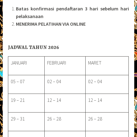
Batas konfirmasi pendaftaran 3 hari sebelum hari
pelaksanaan
MENERIMA PELATIHAN VIA ONLINE
JADWAL TAHUN 2026
JANUARI
FEBRUARI
MARET
05 – 07
02 – 04
02 – 04
19 – 21
12 – 14
12 – 14
29 – 31
26 – 28
26 – 28