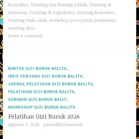
Kemenkes
,
Stunting dan Wasting Adalah
,
Stunting di
Indonesia
,
Stunting di Yogyakarta
,
Stunting Kemenkes
,
Stunting Pada Anak
,
workshop percepatan penurunan
stunting desa
Leave a comment
,
BIMTEK GIZI BURUK BALITA
,
INFO TENTANG GIZI BURUK BALITA
,
JADWAL PELATIHAN GIZI BURUK BALITA
,
PELATIHAN GIZI BURUK BALITA
,
SEMINAR GIZI BURUK BALIT
WORKSHOP GIZI BURUK BALITA
Pelatihan Gizi Buruk 2026
Agustus 5, 2026
pusatdiklatnasional