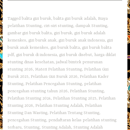
Tagged
balita gizi buruk
,
balita gizi buruk adalah
,
Biaya
pelatihan Stunting
,
ciri-siri stunting
,
dampak Stunting
,
gambar gizi buruk balita
,
gizi buruk
,
gizi buruk adalah
kemenkes
,
gizi buruk anak
,
gizi buruk anak indonesia
,
gizi
buruk anak kemenkes
,
gizi buruk balita
,
gizi buruk balita
pdf
,
gizi buruk di indonesia
,
gizi buruk disebut
,
harga diklat
stunting dinas kesehatan
,
jadwal bimtek penurunan
stunting 2026
,
Materi Pelatihan Stunting
,
Pelatihan Gizi
Buruk 2025
,
Pelatihan Gizi Buruk 2026
,
Pelatihan Kader
Stunting
,
Pelatihan Pencegahan Stunting
,
pelatihan
pencegahan stunting tahun 2026
,
Pelatihan Stunting
,
Pelatihan Stunting 2024
,
Pelatihan Stunting 2025
,
Pelatihan
Stunting 2026
,
Pelatihan Stunting Adalah
,
Pelatihan
Stunting Dan Wasting
,
Pelatihan Tentang Stunting
,
pencegahan Stunting
,
pendaftaran kelas pelatihan stunting
terbaru
,
Stunting
,
Stunting Adalah
,
Stunting Adalah