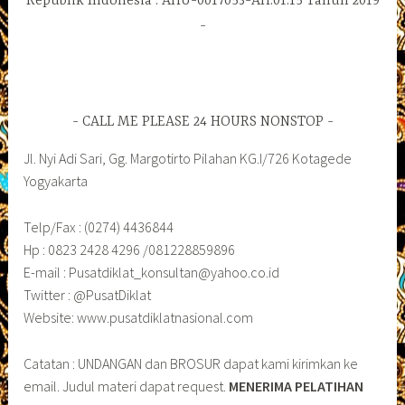
Republik Indonesia : AHU-0017053-AH.01.15 Tahun 2019
CALL ME PLEASE 24 HOURS NONSTOP
Jl. Nyi Adi Sari, Gg. Margotirto Pilahan KG.I/726 Kotagede
Yogyakarta
Telp/Fax : (0274) 4436844
Hp : 0823 2428 4296 /081228859896
E-mail : Pusatdiklat_konsultan@yahoo.co.id
Twitter : @PusatDiklat
Website: www.pusatdiklatnasional.com
Catatan : UNDANGAN dan BROSUR dapat kami kirimkan ke
email. Judul materi dapat request.
MENERIMA PELATIHAN