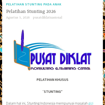
PELATIHAN STUNTING PADA ANAK
Pelatihan Stunting 2026
Agustus 5, 2026
pusatdiklatnasional
PELATIHAN KHUSUS
“
STUNTING”
Dalam hal ini, Stunting Indonesia mempunyai masalah
gizi