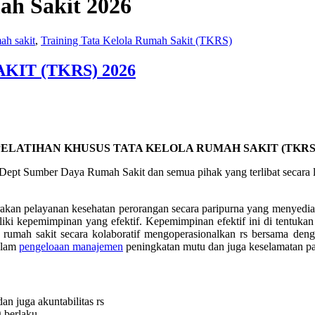
ah Sakit 2026
ah sakit
,
Training Tata Kelola Rumah Sakit (TKRS)
IT (TKRS) 2026
PELATIHAN KHUSUS
TATA KELOLA RUMAH SAKIT (TKRS
pt Sumber Daya Rumah Sakit dan semua pihak yang terlibat secara la
an pelayanan kesehatan perorangan secara paripurna yang menyediaka
ki kepemimpinan yang efektif. Kepemimpinan efektif ini di tentukan ole
ur rumah sakit secara kolaboratif mengoperasionalkan rs bersama deng
dalam
pengeloaan manajemen
peningkatan mutu dan juga keselamatan pa
an juga akuntabilitas rs
 berlaku