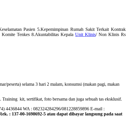
 Keselamatan Pasien 5.Kepemimpinan Rumah Sakit Terkait Kontrak
 Komite Tenkes 8.Akuntabilitas Kepala
Unit Klinis
/ Non Klinis Rs
mar/peserta) selama 3 hari 2 malam, konsumsi (makan pagi, makan
raining kit, sertifikat, foto bersama dan juga sebuah tas eksklusif.
274) 4436844 WA : 082324284296/081228859896 E-mail :
Rek. : 137-00-1698692-5 atau dapat dibayar langsung pada saat