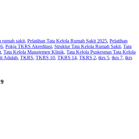
la rumah sakit
,
Pelatihan Tata Kelola Rumah Sakit 2025
,
Pelatihan
26
,
Pokja TKRS Akreditasi
,
Struktur Tata Kelola Rumah Sakit
,
Tata
t
,
Tata Kelola Manajemen Klinik
,
Tata Kelola Puskesmas Tata Kelola
it Adalah
,
TKRS
,
TKRS 10
,
TKRS 14
,
TKRS 2
,
tkrs 5
,
tkrs 7
,
tkrs
19