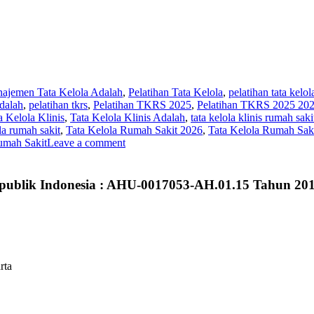
ajemen Tata Kelola Adalah
,
Pelatihan Tata Kelola
,
pelatihan tata kelo
dalah
,
pelatihan tkrs
,
Pelatihan TKRS 2025
,
Pelatihan TKRS 2025 20
a Kelola Klinis
,
Tata Kelola Klinis Adalah
,
tata kelola klinis rumah saki
ola rumah sakit
,
Tata Kelola Rumah Sakit 2026
,
Tata Kelola Rumah Sak
umah Sakit
Leave a comment
publik Indonesia : AHU-0017053-AH.01.15 Tahun 20
rta