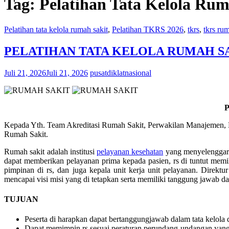
Tag:
Pelatihan Tata Kelola Rum
Pelatihan tata kelola rumah sakit
,
Pelatihan TKRS 2026
,
tkrs
,
tkrs rum
PELATIHAN TATA KELOLA RUMAH SAK
Juli 21, 2026
Juli 21, 2026
pusatdiklatnasional
Kepada Yth. Team Akreditasi Rumah Sakit, Perwakilan Manajemen, De
Rumah Sakit.
Rumah sakit adalah institusi
pelayanan kesehatan
yang menyelenggarak
dapat memberikan pelayanan prima kepada pasien, rs di tuntut memili
pimpinan di rs, dan juga kepala unit kerja unit pelayanan. Direkt
mencapai visi misi yang di tetapkan serta memiliki tanggung jawab 
TUJUAN
Peserta di harapkan dapat bertanggungjawab dalam tata kelola d
Dapat memimpin rs sesuai peraturan perundang-undangan yang