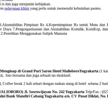
i rs dan juga menjamin kebijakan.
nis
pelayanan klinis
yang perlu untuk memenuhi kebutuhan pasien.
r 3.Akuntabilitas Pimpinan Rs 4.Kepemimpinan Rs untuk Mutu dan
 Daya 7.Pengorganisasian dan Akunabilitas Komdik, KomKep, dan
12.Penelitian Menggunakan Subjek Manusia
nginap di Grand Puri Saron Hotel MalioboroYogyakarta
(1 ka
kit, foto bersama dan juga sebuah tas eksklusif.
Coffee break 2 kali sehari dengan makan siang di hotel selama 2 hari. T
(MALIOBORO)
Jl. Sosrowijayan No. 242 Yogyakarta
Telp/Fax : (0
lalui Bank Mandiri Cabang Yogyakarta a/n. CV Pusat Diklat, No. 