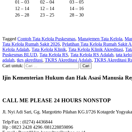
01 – 03
02 – 04
03 – 05
12 – 14
12 – 14
14 – 16
26 – 28
23 – 25
28 – 30
Tagged
Contoh Tata Kelola Puskesmas
,
Manajemen Tata Kelola
,
Man
Tata Kelola Rumah Sakit 2026
,
Pelatihan Tata Kelola Rumah Sakit A
Kelola Adalah
,
Tata Kelola Klinik
,
Tata Kelola Klinik Akreditasi
,
Tat
Puskesmas BLUD
,
Tata Kelola RS
,
Tata Kelola RS Adalah
,
tata kel
adalah
,
tkrs akreditasi
,
TKRS Akreditasi Adalah
,
TKRS Akreditasi R
Cari untuk:
Ijin Kementerian Hukum dan Hak Asasi Manusia Re
CALL ME PLEASE 24 HOURS NONSTOP
Jl. Nyi Adi Sari, Gg. Margotirto Pilahan KG.I/726 Kotagede Yogyaka
Telp/Fax : (0274) 4436844
Hp : 0823 2428 4296 /081228859896