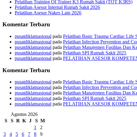
Pelatihan Training Of Trainer K3 Rumah Sakit (TOT K3RS)
Pelatihan Asesor Internal Rumah Sakit 2026
Pelatihan Asesor Nakes Lain 2026
Komentar Terbaru
pusatdiklatnasional
pada
Pelatihan Basic Trauma Cardiac Life
pusatdiklatnasional
pada
Pelatihan Infection Prevention and C
pusatdiklatnasional
pada
Pelatihan Manajemen Fasilitas Dan 
pusatdiklatnasional
pada
Pelatihan SPI Rumah Sakit 2025
pusatdiklatnasional
pada
PELATIHAN ASESOR KOMPETEN
Komentar Terbaru
pusatdiklatnasional
pada
Pelatihan Basic Trauma Cardiac Life
pusatdiklatnasional
pada
Pelatihan Infection Prevention and C
pusatdiklatnasional
pada
Pelatihan Manajemen Fasilitas Dan 
pusatdiklatnasional
pada
Pelatihan SPI Rumah Sakit 2025
pusatdiklatnasional
pada
PELATIHAN ASESOR KOMPETEN
Agustus 2026
S
S
R
K
J
S
M
1
2
3
4
5
6
7
8
9