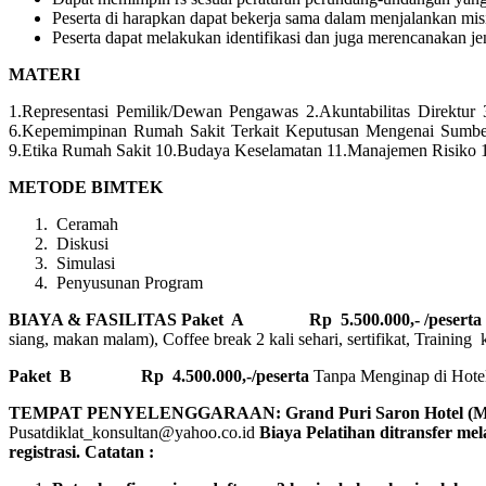
Peserta di harapkan dapat bekerja sama dalam menjalankan mis
Peserta dapat melakukan identifikasi dan juga merencanakan je
MATERI
1.Representasi Pemilik/Dewan Pengawas 2.Akuntabilitas Direktu
6.Kepemimpinan Rumah Sakit Terkait Keputusan Mengenai Sumber
9.Etika Rumah Sakit 10.Budaya Keselamatan 11.Manajemen Risiko 
METODE BIMTEK
Ceramah
Diskusi
Simulasi
Penyusunan Program
BIAYA & FASILITAS
Paket A Rp 5.500.000,- /peserta Me
siang, makan malam), Coffee break 2 kali sehari, sertifikat, Training 
Paket B
Rp 4.500.000,-/peserta
Tanpa Menginap di Hotel, 
TEMPAT PENYELENGGARAAN: Grand Puri Saron Hotel 
Pusatdiklat_konsultan@yahoo.co.id
Biaya Pelatihan ditransfer me
registrasi.
Catatan :