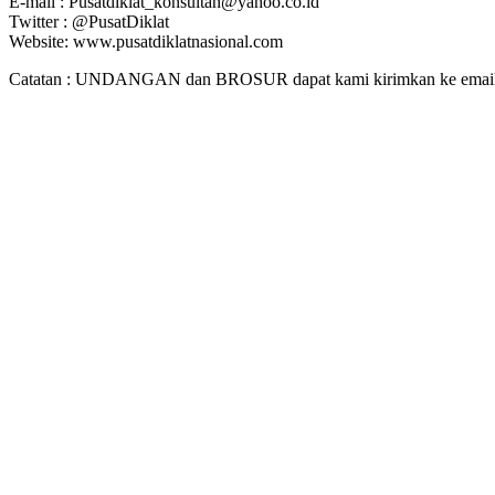
E-mail : Pusatdiklat_konsultan@yahoo.co.id
Twitter : @PusatDiklat
Website: www.pusatdiklatnasional.com
Catatan : UNDANGAN dan BROSUR dapat kami kirimkan ke email. J