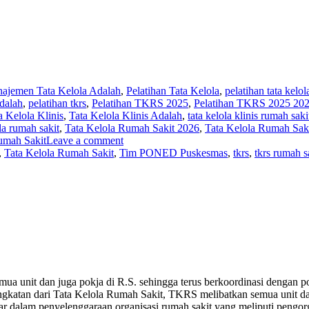
ajemen Tata Kelola Adalah
,
Pelatihan Tata Kelola
,
pelatihan tata kelo
dalah
,
pelatihan tkrs
,
Pelatihan TKRS 2025
,
Pelatihan TKRS 2025 20
a Kelola Klinis
,
Tata Kelola Klinis Adalah
,
tata kelola klinis rumah saki
ola rumah sakit
,
Tata Kelola Rumah Sakit 2026
,
Tata Kelola Rumah Sak
umah Sakit
Leave a comment
,
Tata Kelola Rumah Sakit
,
Tim PONED Puskesmas
,
tkrs
,
tkrs rumah s
ua unit dan juga pokja di R.S. sehingga terus berkoordinasi dengan pok
gkatan dari Tata Kelola Rumah Sakit, TKRS melibatkan semua unit dan 
asar dalam penyelenggaraan organisasi rumah sakit yang meliputi pengor