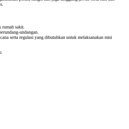
s.
k rumah sakit.
n perundang-undangan.
cana serta regulasi yang dibutuhkan untuk melaksanakan misi
: