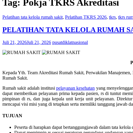
Tag:
Pokja TKRS Akreditasi
Pelatihan tata kelola rumah sakit
,
Pelatihan TKRS 2026
,
tkrs
,
tkrs rum
PELATIHAN TATA KELOLA RUMAH SAK
Juli 21, 2026
Juli 21, 2026
pusatdiklatnasional
Kepada Yth. Team Akreditasi Rumah Sakit, Perwakilan Manajemen, De
Rumah Sakit.
Rumah sakit adalah institusi
pelayanan kesehatan
yang menyelenggarak
dapat memberikan pelayanan prima kepada pasien, rs di tuntut memili
pimpinan di rs, dan juga kepala unit kerja unit pelayanan. Direkt
mencapai visi misi yang di tetapkan serta memiliki tanggung jawab 
TUJUAN
Peserta di harapkan dapat bertanggungjawab dalam tata kelola d
Dapat memimpin rs sesuai peraturan perundang-undangan yang