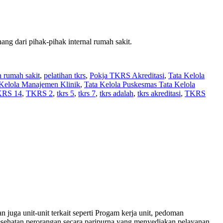
ang dari pihak-pihak internal rumah sakit.
la rumah sakit
,
pelatihan tkrs
,
Pokja TKRS Akreditasi
,
Tata Kelola
 Kelola Manajemen Klinik
,
Tata Kelola Puskesmas Tata Kelola
RS 14
,
TKRS 2
,
tkrs 5
,
tkrs 7
,
tkrs adalah
,
tkrs akreditasi
,
TKRS
juga unit-unit terkait seperti Progam kerja unit, pedoman
kesehatan perorangan secara paripurna yang menyediakan pelayanan