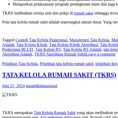
Melaporkan pelaksanaan program peningkatan mutu dan juga ke
TKRS melibatkan semua unit dan pokja di
rumah sakit
sehingga terus 
Pola tata kelola rumah sakit adalah seperangkat aturan dasar. Yang m
Tagged
Contoh Tata Kelola Puskesmas
,
Manajemen Tata Kelola
,
Man
Adalah
,
Tata Kelola Klinik
,
Tata Kelola Klinik Akreditasi
,
Tata Kelol
Puskesmas BLUD
,
Tata Kelola RS
,
Tata Kelola RS Adalah
,
tata kel
Akreditasi Adalah
,
TKRS Akreditasi Rumah Sakit
Leave a comment
Pelatihan Tata Kelola
,
Pelatihan tata kelola rumah sakit
,
pelatihan tkrs
TATA KELOLA RUMAH SAKIT (TKRS)
Juni 21, 2024
pusatdiklatnasional
TKRS merupakan
Tata Kelola Rumah Sakit
yang akan melibatkan sem
pengorganisasian unit, dan pedoman pelayanan unit. Rumah sakit ad