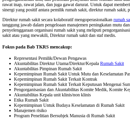
rawat inap, rawat jalan, dan juga gawat darurat. Untuk dapat member
sinergi yang positif antara pemilik rumah sakit, direktur rumah sakit, 
Direktur rumah sakit secara kolaboratif mengoperasionalkan
rumah sa
tanggung jawab dalam pengeloaan manajemen peningkatan mutu dan ju
penyelenggaraan organisasi rumah sakit yang meliputi pengorganisasi
sakit atau yang mewakili, Direktur rumah sakit dan staf medis.
Fokus pada Bab TKRS mencakup:
Representasi Pemilik/Dewan Pengawas
Akuntabilitas Direktur Utama/Direktur/Kepala
Rumah Sakit
Akuntabilitas Pimpinan Rumah Sakit
Kepemimpinan Rumah Sakit Untuk Mutu dan Keselamatan Pa
Kepemimpinan Rumah Sakit Terkait Kontrak
Kepemimpinan Rumah Sakit Terkait Keputusan Mengenai Su
Pengorganisasian dan Akuntabilitas Komite Medik, Komite Ke
Akuntabilitas Kepala unit klinis/non klinis
Etika Rumah Sakit
Kepemimpinan Untuk Budaya Keselamatan di Rumah Sakit
Manajemen risiko
Program Penelitian Bersubjek Manusia di Rumah Sakit