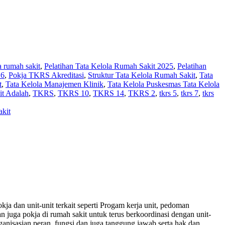
la rumah sakit
,
Pelatihan Tata Kelola Rumah Sakit 2025
,
Pelatihan
26
,
Pokja TKRS Akreditasi
,
Struktur Tata Kelola Rumah Sakit
,
Tata
t
,
Tata Kelola Manajemen Klinik
,
Tata Kelola Puskesmas Tata Kelola
it Adalah
,
TKRS
,
TKRS 10
,
TKRS 14
,
TKRS 2
,
tkrs 5
,
tkrs 7
,
tkrs
akit
ja dan unit-unit terkait seperti Progam kerja unit, pedoman
juga pokja di rumah sakit untuk terus berkoordinasi dengan unit-
ganisasian peran, fungsi dan juga tanggung jawab serta hak dan