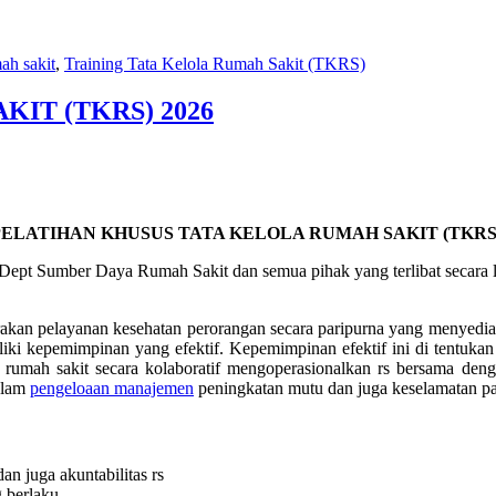
ah sakit
,
Training Tata Kelola Rumah Sakit (TKRS)
IT (TKRS) 2026
PELATIHAN KHUSUS
TATA KELOLA RUMAH SAKIT (TKRS
pt Sumber Daya Rumah Sakit dan semua pihak yang terlibat secara la
an pelayanan kesehatan perorangan secara paripurna yang menyediaka
ki kepemimpinan yang efektif. Kepemimpinan efektif ini di tentukan ole
ur rumah sakit secara kolaboratif mengoperasionalkan rs bersama deng
dalam
pengeloaan manajemen
peningkatan mutu dan juga keselamatan pa
an juga akuntabilitas rs
 berlaku