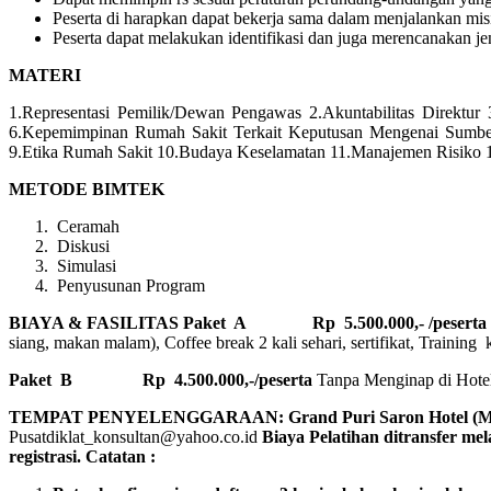
Peserta di harapkan dapat bekerja sama dalam menjalankan mis
Peserta dapat melakukan identifikasi dan juga merencanakan je
MATERI
1.Representasi Pemilik/Dewan Pengawas 2.Akuntabilitas Direktu
6.Kepemimpinan Rumah Sakit Terkait Keputusan Mengenai Sumber
9.Etika Rumah Sakit 10.Budaya Keselamatan 11.Manajemen Risiko 
METODE BIMTEK
Ceramah
Diskusi
Simulasi
Penyusunan Program
BIAYA & FASILITAS
Paket A Rp 5.500.000,- /peserta Me
siang, makan malam), Coffee break 2 kali sehari, sertifikat, Training 
Paket B
Rp 4.500.000,-/peserta
Tanpa Menginap di Hotel, 
TEMPAT PENYELENGGARAAN: Grand Puri Saron Hotel 
Pusatdiklat_konsultan@yahoo.co.id
Biaya Pelatihan ditransfer me
registrasi.
Catatan :