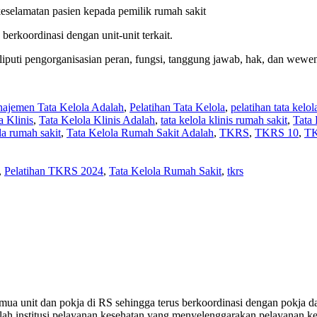
selamatan pasien kepada pemilik rumah sakit
berkoordinasi dengan unit-unit terkait.
eliputi pengorganisasian peran, fungsi, tanggung jawab, hak, dan wewen
ajemen Tata Kelola Adalah
,
Pelatihan Tata Kelola
,
pelatihan tata kelo
a Klinis
,
Tata Kelola Klinis Adalah
,
tata kelola klinis rumah sakit
,
Tata
ola rumah sakit
,
Tata Kelola Rumah Sakit Adalah
,
TKRS
,
TKRS 10
,
TK
,
Pelatihan TKRS 2024
,
Tata Kelola Rumah Sakit
,
tkrs
ua unit dan pokja di RS sehingga terus berkoordinasi dengan pokja dan 
alah institusi pelayanan kesehatan yang menyelenggarakan pelayanan 