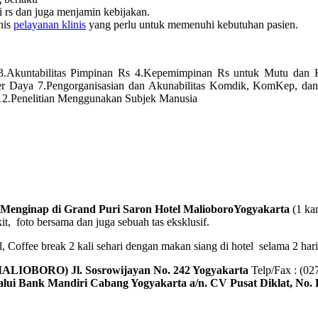
i rs dan juga menjamin kebijakan.
nis
pelayanan klinis
yang perlu untuk memenuhi kebutuhan pasien.
r 3.Akuntabilitas Pimpinan Rs 4.Kepemimpinan Rs untuk Mutu dan
 Daya 7.Pengorganisasian dan Akunabilitas Komdik, KomKep, dan
12.Penelitian Menggunakan Subjek Manusia
nginap di Grand Puri Saron Hotel MalioboroYogyakarta
(1 ka
kit, foto bersama dan juga sebuah tas eksklusif.
Coffee break 2 kali sehari dengan makan siang di hotel selama 2 hari. T
(MALIOBORO)
Jl. Sosrowijayan No. 242 Yogyakarta
Telp/Fax : (0
lalui Bank Mandiri Cabang Yogyakarta a/n. CV Pusat Diklat, No. 