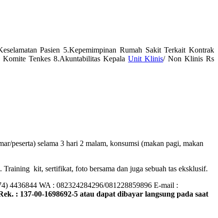
 Keselamatan Pasien 5.Kepemimpinan Rumah Sakit Terkait Kontrak
 Komite Tenkes 8.Akuntabilitas Kepala
Unit Klinis
/ Non Klinis Rs
mar/peserta) selama 3 hari 2 malam, konsumsi (makan pagi, makan
raining kit, sertifikat, foto bersama dan juga sebuah tas eksklusif.
274) 4436844 WA : 082324284296/081228859896 E-mail :
Rek. : 137-00-1698692-5 atau dapat dibayar langsung pada saat