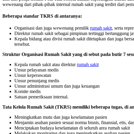
wewenang dari pihak-pihak internal rumah sakit yang terdiri dari pemi
Beberapa standar TKRS di antaranya:
Organisasi dan juga wewenang pemilik
rumah sakit
, serta repr
Direktur rumah sakit sebagai pimpinan tertinggi bertanggung
Kepala bidang atau divisi rumah sakit ditetapkan dan juga be
tersebut.
Struktur Organisasi Rumah Sakit yang di sebut pada butir 7 ses
Kepala rumah sakit atau direktur
rumah sakit
Unsur pelayanan medis
Unsur keperawatan
Unsur penunjang medis
Unsur administrasi umum dan juga keuangan
Komite medis
Satuan pemeriksaan internal.
Tata Kelola Rumah Sakit (TKRS) memiliki beberapa tugas, di a
Meningkatkan mutu dan juga keselamatan pasien
Menjamin asuhan pasien sesuai norma bisnis, finansial, etis, d
Menciptakan budaya keselamatan di seluruh area rumah sakit
Melakukan monitoring dan juga meningkatkan asuhan pasien