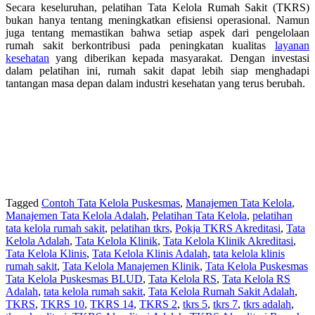
Secara keseluruhan, pelatihan Tata Kelola Rumah Sakit (TKRS)
bukan hanya tentang meningkatkan efisiensi operasional. Namun
juga tentang memastikan bahwa setiap aspek dari pengelolaan
rumah sakit berkontribusi pada peningkatan kualitas
layanan
kesehatan
yang diberikan kepada masyarakat. Dengan investasi
dalam pelatihan ini, rumah sakit dapat lebih siap menghadapi
tantangan masa depan dalam industri kesehatan yang terus berubah.
Tagged
Contoh Tata Kelola Puskesmas
,
Manajemen Tata Kelola
,
Manajemen Tata Kelola Adalah
,
Pelatihan Tata Kelola
,
pelatihan
tata kelola rumah sakit
,
pelatihan tkrs
,
Pokja TKRS Akreditasi
,
Tata
Kelola Adalah
,
Tata Kelola Klinik
,
Tata Kelola Klinik Akreditasi
,
Tata Kelola Klinis
,
Tata Kelola Klinis Adalah
,
tata kelola klinis
rumah sakit
,
Tata Kelola Manajemen Klinik
,
Tata Kelola Puskesmas
Tata Kelola Puskesmas BLUD
,
Tata Kelola RS
,
Tata Kelola RS
Adalah
,
tata kelola rumah sakit
,
Tata Kelola Rumah Sakit Adalah
,
TKRS
,
TKRS 10
,
TKRS 14
,
TKRS 2
,
tkrs 5
,
tkrs 7
,
tkrs adalah
,