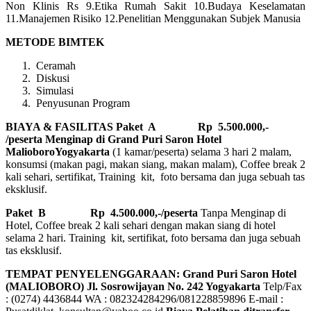
Non Klinis Rs 9.Etika Rumah Sakit 10.Budaya Keselamatan
11.Manajemen Risiko 12.Penelitian Menggunakan Subjek Manusia
METODE BIMTEK
Ceramah
Diskusi
Simulasi
Penyusunan Program
BIAYA & FASILITAS
Paket A Rp 5.500.000,-
/peserta Menginap di Grand Puri Saron Hotel
MalioboroYogyakarta
(1 kamar/peserta) selama 3 hari 2 malam,
konsumsi (makan pagi, makan siang, makan malam), Coffee break 2
kali sehari, sertifikat, Training kit, foto bersama dan juga sebuah tas
eksklusif.
Paket B
Rp 4.500.000,-/peserta
Tanpa Menginap di
Hotel, Coffee break 2 kali sehari dengan makan siang di hotel
selama 2 hari. Training kit, sertifikat, foto bersama dan juga sebuah
tas eksklusif.
TEMPAT PENYELENGGARAAN: Grand Puri Saron Hotel
(MALIOBORO)
Jl. Sosrowijayan No. 242 Yogyakarta
Telp/Fax
: (0274) 4436844 WA : 082324284296/081228859896 E-mail :