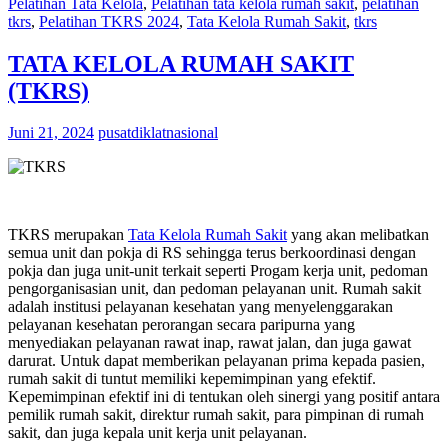
Pelatihan Tata Kelola
,
Pelatihan tata kelola rumah sakit
,
pelatihan
tkrs
,
Pelatihan TKRS 2024
,
Tata Kelola Rumah Sakit
,
tkrs
TATA KELOLA RUMAH SAKIT
(TKRS)
Juni 21, 2024
pusatdiklatnasional
TKRS merupakan
Tata Kelola Rumah Sakit
yang akan melibatkan
semua unit dan pokja di RS sehingga terus berkoordinasi dengan
pokja dan juga unit-unit terkait seperti Progam kerja unit, pedoman
pengorganisasian unit, dan pedoman pelayanan unit. Rumah sakit
adalah institusi pelayanan kesehatan yang menyelenggarakan
pelayanan kesehatan perorangan secara paripurna yang
menyediakan pelayanan rawat inap, rawat jalan, dan juga gawat
darurat. Untuk dapat memberikan pelayanan prima kepada pasien,
rumah sakit di tuntut memiliki kepemimpinan yang efektif.
Kepemimpinan efektif ini di tentukan oleh sinergi yang positif antara
pemilik rumah sakit, direktur rumah sakit, para pimpinan di rumah
sakit, dan juga kepala unit kerja unit pelayanan.