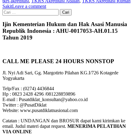
tkrs akreditasi
,
TKRS Akreditasi Adalah
,
TKRS Akreditasi Rumah
Sakit
Leave a comment
Cari
untuk:
Ijin Kementerian Hukum dan Hak Asasi Manusia
Republik Indonesia : AHU-0017053-AH.01.15
Tahun 2019
CALL ME PLEASE 24 HOURS NONSTOP
Jl. Nyi Adi Sari, Gg. Margotirto Pilahan KG.I/726 Kotagede
Yogyakarta
Telp/Fax : (0274) 4436844
Hp : 0823 2428 4296 /081228859896
E-mail : Pusatdiklat_konsultan@yahoo.co.id
Twitter : @PusatDiklat
Website: www.pusatdiklatnasional.com
Catatan : UNDANGAN dan BROSUR dapat kami kirimkan ke
email. Judul materi dapat request.
MENERIMA PELATIHAN
VIA ONLINE