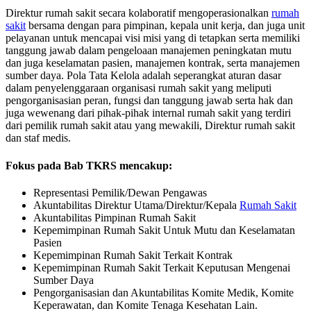
Direktur rumah sakit secara kolaboratif mengoperasionalkan
rumah
sakit
bersama dengan para pimpinan, kepala unit kerja, dan juga unit
pelayanan untuk mencapai visi misi yang di tetapkan serta memiliki
tanggung jawab dalam pengeloaan manajemen peningkatan mutu
dan juga keselamatan pasien, manajemen kontrak, serta manajemen
sumber daya. Pola Tata Kelola adalah seperangkat aturan dasar
dalam penyelenggaraan organisasi rumah sakit yang meliputi
pengorganisasian peran, fungsi dan tanggung jawab serta hak dan
juga wewenang dari pihak-pihak internal rumah sakit yang terdiri
dari pemilik rumah sakit atau yang mewakili, Direktur rumah sakit
dan staf medis.
Fokus pada Bab TKRS mencakup:
Representasi Pemilik/Dewan Pengawas
Akuntabilitas Direktur Utama/Direktur/Kepala
Rumah Sakit
Akuntabilitas Pimpinan Rumah Sakit
Kepemimpinan Rumah Sakit Untuk Mutu dan Keselamatan
Pasien
Kepemimpinan Rumah Sakit Terkait Kontrak
Kepemimpinan Rumah Sakit Terkait Keputusan Mengenai
Sumber Daya
Pengorganisasian dan Akuntabilitas Komite Medik, Komite
Keperawatan, dan Komite Tenaga Kesehatan Lain.