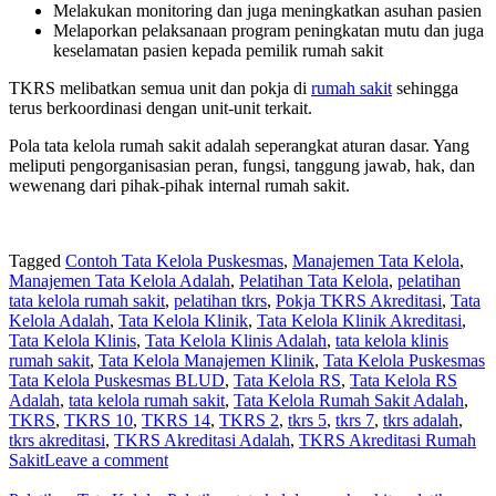
Melakukan monitoring dan juga meningkatkan asuhan pasien
Melaporkan pelaksanaan program peningkatan mutu dan juga
keselamatan pasien kepada pemilik rumah sakit
TKRS melibatkan semua unit dan pokja di
rumah sakit
sehingga
terus berkoordinasi dengan unit-unit terkait.
Pola tata kelola rumah sakit adalah seperangkat aturan dasar. Yang
meliputi pengorganisasian peran, fungsi, tanggung jawab, hak, dan
wewenang dari pihak-pihak internal rumah sakit.
Tagged
Contoh Tata Kelola Puskesmas
,
Manajemen Tata Kelola
,
Manajemen Tata Kelola Adalah
,
Pelatihan Tata Kelola
,
pelatihan
tata kelola rumah sakit
,
pelatihan tkrs
,
Pokja TKRS Akreditasi
,
Tata
Kelola Adalah
,
Tata Kelola Klinik
,
Tata Kelola Klinik Akreditasi
,
Tata Kelola Klinis
,
Tata Kelola Klinis Adalah
,
tata kelola klinis
rumah sakit
,
Tata Kelola Manajemen Klinik
,
Tata Kelola Puskesmas
Tata Kelola Puskesmas BLUD
,
Tata Kelola RS
,
Tata Kelola RS
Adalah
,
tata kelola rumah sakit
,
Tata Kelola Rumah Sakit Adalah
,
TKRS
,
TKRS 10
,
TKRS 14
,
TKRS 2
,
tkrs 5
,
tkrs 7
,
tkrs adalah
,
tkrs akreditasi
,
TKRS Akreditasi Adalah
,
TKRS Akreditasi Rumah
Sakit
Leave a comment