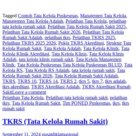
Tagged
Contoh Tata Kelola Puskesmas
,
Manajemen Tata Kelola
,
Manajemen Tata Kelola Adalah
,
Pelatihan Tata Kelola
,
pelatihan
tata kelola rumah sakit
,
Pelatihan Tata Kelola Rumah Sakit 2025
,
Pelatihan Tata Kelola Rumah Sakit 2026
,
Pelatihan Tata Kelola
Rumah Sakit Adalah
,
pelatihan tkrs
,
Pelatihan TKRS 2025
,
Pelatihan TKRS 2025 2026
,
Pokja TKRS Akreditasi
,
Struktur Tata
Kelola Rumah Sakit
,
Tata Kelola Adalah
,
Tata Kelola Klinik
,
Tata
Kelola Klinik Akreditasi
,
Tata Kelola Klinis
,
Tata Kelola Klinis
Adalah
,
tata kelola klinis rumah sakit
,
Tata Kelola Manajemen
Klinik
,
Tata Kelola Puskesmas Tata Kelola Puskesmas BLUD
,
Tata
Kelola RS
,
Tata Kelola RS Adalah
,
tata kelola rumah sakit
,
Tata
Kelola Rumah Sakit 2026
,
Tata Kelola Rumah Sakit Adalah
,
TKRS
,
TKRS 10
,
TKRS 14
,
TKRS 2
,
tkrs 5
,
tkrs 7
,
tkrs adalah
,
tkrs akreditasi
,
TKRS Akreditasi Adalah
,
TKRS Akreditasi Rumah
Sakit
Leave a comment
Pelatihan Tata Kelola
,
Pelatihan tata kelola rumah sakit
,
pelatihan
tkrs
,
Tata Kelola Rumah Sakit
,
Tim PONED Puskesmas
,
tkrs
,
tkrs
rumah sakit
TKRS (Tata Kelola Rumah Sakit)
September 11, 2024
pusatdiklatnasional