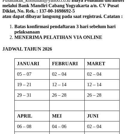
Pusatdiklat_konsultan@yahoo.co.id
Biaya Pelatihan ditransfer
melalui Bank Mandiri Cabang Yogyakarta a/n. CV Pusat
Diklat, No. Rek. : 137-00-1698692-5
atau dapat dibayar langsung pada saat registrasi.
Catatan :
Batas konfirmasi pendaftaran 3 hari sebelum hari
pelaksanaan
MENERIMA PELATIHAN VIA ONLINE
JADWAL TAHUN 2026
JANUARI
FEBRUARI
MARET
05 – 07
02 – 04
02 – 04
19 – 21
12 – 14
12 – 14
29 – 31
26 – 28
26 – 28
APRIL
MEI
JUNI
06 – 08
04 – 06
02 – 04