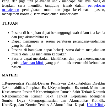
kerja, dan juga unit pelayanan untuk mencapai visi misi yang di
tetapkan serta memiliki tanggung jawab dalam
pengeloaan
manajemen
peningkatan mutu dan juga keselamatan pasien,
manajemen kontrak, serta manajemen sumber daya.
TUJUAN
Peserta di harapkan dapat bertanggungjawab dalam tata kelola
dan juga akuntabilitas rs
Dapat memimpin rs sesuai peraturan perundang-undangan
yang berlaku
Peserta di harapkan dapat bekerja sama dalam menjalankan
misi rs dan juga menjamin kebijakan.
Peserta dapat melakukan identifikasi dan juga merencanakan
jenis
pelayanan klinis
yang perlu untuk memenuhi kebutuhan
pasien.
MATERI
1.Representasi Pemilik/Dewan Pengawas 2.Akuntabilitas Direktur
3.Akuntabilitas Pimpinan Rs 4.Kepemimpinan Rs untuk Mutu dan
Keselamatan Pasien 5.Kepemimpinan Rumah Sakit Terkait Kontrak
6.Kepemimpinan Rumah Sakit Terkait Keputusan Mengenai
Sumber Daya 7.Pengorganisasian dan Akunabilitas Komdik,
KomKep, dan Komite Tenkes 8.Akuntabilitas Kepala
Unit Klinis
/