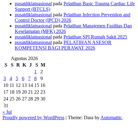
pusatdiklatnasional
pada
Pelatihan Basic Trauma Cardiac Life
Support (BTCLS)
pusatdiklatnasional
pada
Pelatihan Infection Prevention and
Control Doctor (IPCD) 2026
pusatdiklatnasional
pada
Pelatihan Manajemen Fasilitas Dan
Keselamatan (MFK) 2026
pusatdiklatnasional
pada
Pelatihan SPI Rumah Sakit 2025
pusatdiklatnasional
pada
PELATIHAN ASESOR
KOMPETENSI BAGI PERAWAT 2026
Agustus 2026
S
S
R
K
J
S
M
1
2
3
4
5
6
7
8
9
10
11
12
13
14
15
16
17
18
19
20
21
22
23
24
25
26
27
28
29
30
31
« Jul
Proudly powered by WordPress
|
Theme: Dara by
Automattic
.