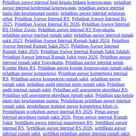
Pelatihan asesor internal bagi kepala bidang keperawatan
,
pelatihan
asesor internal kredensial keperawatan
,
pelatihan asesor internal
mutu dan keselamatan pasien
,
pelatihan asesor internal pelataran
sehat
,
Pelatihan Asesor Internal RS
,
Pelatihan Asesor Internal Rs
2025
,
Pelatihan Asesor Internal Rs 2026
,
Pelatihan Asesor Internal
RS Online Zoom
,
Pelatihan asesor internal RS Yogyakarta
,
pelatihan asesor internal rumah sakit
,
pelatihan asesor internal rumah
sakit 2023
,
Pelatihan Asesor Internal Rumah Sakit 2024
,
Pelatihan
Asesor Internal Rumah Sakit 2025
,
Pelatihan Asesor Internal
Rumah Sakit 2026
,
Pelatihan Asesor Internal Rumah Sakit Adalah
,
Pelatihan Asesor Internal Rumah Sakit jogja 2026
,
Pelatihan asesor
internal rumah sakit Yogyakarta
,
Pelatihan asesor internal untuk
Komite Mutu RS
,
Pelatihan asesor komite keperawatan rumah sakit
,
pelatihan asesor kompetensi
,
Pelatihan asesor kompetensi internal
RS
,
Pelatihan asesor kompetensi rumah sakit
,
pelatihan asesor
rumah sakit
,
pelatihan audit internal mutu rumah sakit
,
Pelatihan
audit internal rumah sakit
,
Pelatihan self assessment akreditasi RS
,
Pelatihan self assessment akreditasi rumah sakit
,
Pelatihan tata kelola
mutu dan keselamatan pasien
,
Pendaftaran pelatihan asesor internal
rumah sakit
,
pendaftaran training asesor kompetensi klinis rs
,
Pendaftaran workshop asesor internal RS 2026
,
Peran asesor
internal akreditasi rumah sakit 2026
,
Peran asesor internal Rumah
Sakit
,
Sertifikasi asesor internal manajemen RS
,
Sertifikasi asesor
internal RS
,
Sertifikasi asesor internal RS 2026
,
sertifikasi asesor
internal rumah sakit
,
sertifikat pelatihan asesor internal rumah sakit
,