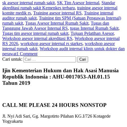
sk asesor internal rumah sakit
,
SK Tim Asesor Internal
,
Standar
akreditasi rumah sakit Kemenkes terbaru
,
training asesor internal
komite medik rs
,
Training asesor internal RS
,
Training internal
auditor rumah sakit
,
Training tim SPM (Satuan Pengawas Internal)
rumah sakit
,
Tugas Asesor Internal Rumah Sakit
,
Tugas dan
Tanggung Jawab Asesor Internal RS
,
tugas Internal Rumah Sakit
,
Tugas tim asesor internal rumah sakit
,
Tujuan Pelatihan Asesor
,
Workshop asesor internal akreditasi RS
,
Workshop asesor internal
RS 2026
,
workshop asesor internal rs starkes
,
workshop asesor
internal rumah sakit
,
Workshop audit internal klinis untuk dokter dan
perawat
1 Comment
Cari untuk:
Ijin Kementerian Hukum dan Hak Asasi Manusia
Republik Indonesia : AHU-0017053-AH.01.15
Tahun 2019
CALL ME PLEASE 24 HOURS NONSTOP
Jl. Nyi Adi Sari, Gg. Margotirto Pilahan KG.I/726 Kotagede
Yogyakarta