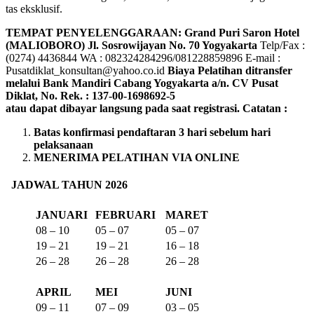
tas eksklusif.
TEMPAT PENYELENGGARAAN: Grand Puri Saron Hotel
(MALIOBORO)
Jl. Sosrowijayan No. 70 Yogyakarta
Telp/Fax :
(0274) 4436844 WA : 082324284296/081228859896 E-mail :
Pusatdiklat_konsultan@yahoo.co.id
Biaya Pelatihan ditransfer
melalui Bank Mandiri Cabang Yogyakarta a/n. CV Pusat
Diklat, No. Rek. : 137-00-1698692-5
atau dapat dibayar langsung pada saat registrasi.
Catatan :
Batas konfirmasi pendaftaran 3 hari sebelum hari
pelaksanaan
MENERIMA PELATIHAN VIA ONLINE
JADWAL TAHUN 2026
JANUARI
FEBRUARI
MARET
08 – 10
05 – 07
05 – 07
19 – 21
19 – 21
16 – 18
26 – 28
26 – 28
26 – 28
APRIL
MEI
JUNI
09 – 11
07 – 09
03 – 05