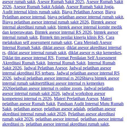
asesor rumah sakit
,
Asesor Rumah Sakit 2025
,
Asesor Rumah Sakit
2026
,
Asesor Rumah Sakit Adalah
,
Asesor Rumah Sakit Jogja
,
Audit internal klinis rumah sakit
,
Biaya Pelatihan Asesor
,
Biaya
Pelatihan asesor internal
,
biaya pelatihan asesor internal rumah sakit
,
Biaya pelatihan asesor internal rumah sakit 2026
,
Bimtek asesor
internal akreditasi rumah sakit
,
bimtek asesor internal komite medik
dan keperawatan
,
Bimtek asesor internal RS 2026
,
bimtek asesor
internal rumah sakit
,
Bimtek tim penilai kinerja klinis RS
,
Cara
melakukan self assessment rumah sakit
,
Cara Menjadi Asesor
Internal Rumah Sakit
,
diklat asesor
,
diklat asesor akreditasi internal
rs
,
diklat asesor internal rumah sakit
,
diklat asesor rs skp kemenkes
,
Diklat tim asesor internal RS
,
Format Penilaian Self Assessment
Akreditasi Rumah Sakit
,
Internal Rumah Sakit
,
Internal Rumah
Sakit 2026
,
Jadwal Pelatihan Asesor
,
Jadwal pelatihan asesor
internal akreditasi RS terbaru
,
Jadwal pelatihan asesor internal RS
2026
,
jadwal pelatihan asesor internal rs 2026biaya bimtek asesor
internal rumah sakitsertifikasi asesor internal rs kemenkes
2026pelatihan asesor internal rs online zoom
,
Jadwal pelatihan
asesor internal rumah sakit 2026
,
jadwal workshop asesor
kompetensi internal rs 2026
,
Materi Peelatihan Asesor
,
Materi
pelatihan asesor Rumah Sakit
,
Panduan Audit Internal Mutu Rumah
Sakit
,
pelatihan asesor
,
pelatihan asesor adalah
,
pelatihan asesor
akreditasi internal rumah sakit 2026
,
Pelatihan asesor akreditasi
rumah sakit 2026
,
pelatihan asesor internal
,
pelatihan asesor internal
akreditasi rs
,
pelatihan asesor internal akreditasi rumah sakit
,