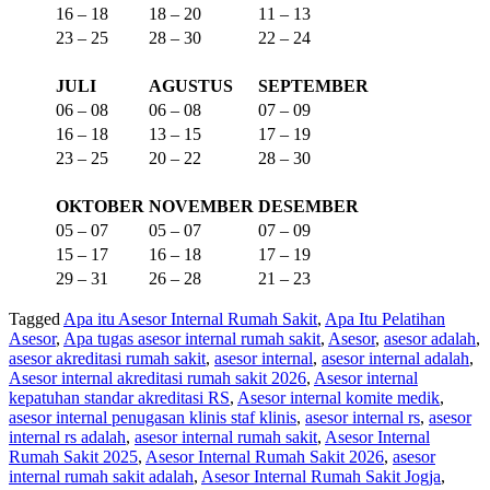
16 – 18
18 – 20
11 – 13
23 – 25
28 – 30
22 – 24
JULI
AGUSTUS
SEPTEMBER
06 – 08
06 – 08
07 – 09
16 – 18
13 – 15
17 – 19
23 – 25
20 – 22
28 – 30
OKTOBER
NOVEMBER
DESEMBER
05 – 07
05 – 07
07 – 09
15 – 17
16 – 18
17 – 19
29 – 31
26 – 28
21 – 23
Tagged
Apa itu Asesor Internal Rumah Sakit
,
Apa Itu Pelatihan
Asesor
,
Apa tugas asesor internal rumah sakit
,
Asesor
,
asesor adalah
,
asesor akreditasi rumah sakit
,
asesor internal
,
asesor internal adalah
,
Asesor internal akreditasi rumah sakit 2026
,
Asesor internal
kepatuhan standar akreditasi RS
,
Asesor internal komite medik
,
asesor internal penugasan klinis staf klinis
,
asesor internal rs
,
asesor
internal rs adalah
,
asesor internal rumah sakit
,
Asesor Internal
Rumah Sakit 2025
,
Asesor Internal Rumah Sakit 2026
,
asesor
internal rumah sakit adalah
,
Asesor Internal Rumah Sakit Jogja
,