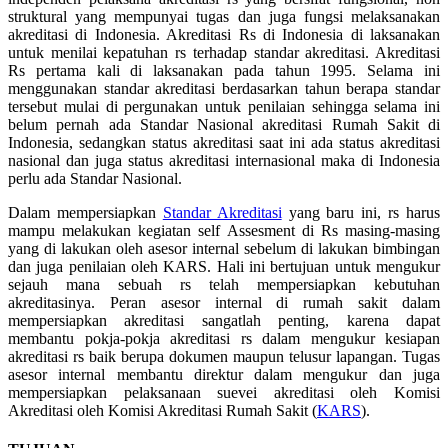
struktural yang mempunyai tugas dan juga fungsi melaksanakan
akreditasi di Indonesia. Akreditasi Rs di Indonesia di laksanakan
untuk menilai kepatuhan rs terhadap standar akreditasi. Akreditasi
Rs pertama kali di laksanakan pada tahun 1995. Selama ini
menggunakan standar akreditasi berdasarkan tahun berapa standar
tersebut mulai di pergunakan untuk penilaian sehingga selama ini
belum pernah ada Standar Nasional akreditasi Rumah Sakit di
Indonesia, sedangkan status akreditasi saat ini ada status akreditasi
nasional dan juga status akreditasi internasional maka di Indonesia
perlu ada Standar Nasional.
Dalam mempersiapkan
Standar Akreditasi
yang baru ini, rs harus
mampu melakukan kegiatan self Assesment di Rs masing-masing
yang di lakukan oleh asesor internal sebelum di lakukan bimbingan
dan juga penilaian oleh KARS. Hali ini bertujuan untuk mengukur
sejauh mana sebuah rs telah mempersiapkan kebutuhan
akreditasinya. Peran asesor internal di rumah sakit dalam
mempersiapkan akreditasi sangatlah penting, karena dapat
membantu pokja-pokja akreditasi rs dalam mengukur kesiapan
akreditasi rs baik berupa dokumen maupun telusur lapangan. Tugas
asesor internal membantu direktur dalam mengukur dan juga
mempersiapkan pelaksanaan suevei akreditasi oleh Komisi
Akreditasi oleh Komisi Akreditasi Rumah Sakit (
KARS
).