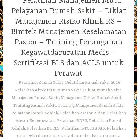
– Pelatihan Manajemen Mutu
Pelayanan Rumah Sakit – Diklat
Manajemen Risiko Klinik RS –
Bimtek Manajemen Keselamatan
Pasien – Training Penanganan
Kegawatdaruratan Medis –
Sertifikasi BLS dan ACLS untuk
Perawat
Pelatihan Rumah Sakit, Pelatihan Rumah Sakit 2026,
Pelatihan Akreditasi Rumah Sakit, Diklat Rumah Sakit,
Manajemen Rumah Sakit, Manajemen Diklat Rumah Sakit –
Training Rumah Sakit, Training Manajemen Rumah Sakit,
Pelatihan Ponek Adalah, Pelatihan Asesor Bidan, Pelatihan
Asesor Keperawatan, Pelatihan BDRS, Pelatihan Poned
Adalah, Pelatihan BTCLS, Pelatihan BTCLS 2026, Pelatihan
CTU, Pelatihan CTU Bagi Bidan, Pelatihan CTU 2026,