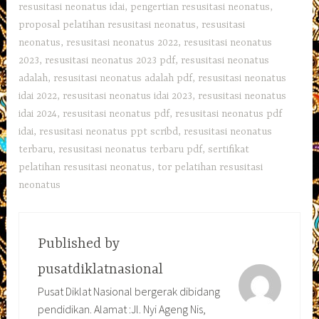
resusitasi neonatus idai
,
pengertian resusitasi neonatus
,
proposal pelatihan resusitasi neonatus
,
resusitasi
neonatus
,
resusitasi neonatus 2022
,
resusitasi neonatus
2023
,
resusitasi neonatus 2023 pdf
,
resusitasi neonatus
adalah
,
resusitasi neonatus adalah pdf
,
resusitasi neonatus
idai 2022
,
resusitasi neonatus idai 2023
,
resusitasi neonatus
idai 2024
,
resusitasi neonatus pdf
,
resusitasi neonatus pdf
idai
,
resusitasi neonatus ppt scribd
,
resusitasi neonatus
terbaru
,
resusitasi neonatus terbaru pdf
,
sertifikat
pelatihan resusitasi neonatus
,
tor pelatihan resusitasi
neonatus
Published by
pusatdiklatnasional
Pusat Diklat Nasional bergerak dibidang
pendidikan. Alamat :Jl. Nyi Ageng Nis,