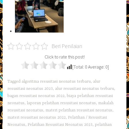
Beri Penilaian
Click to rate this post!
[Total:
0
Average:
0
]
Tagged
algoritma resusitasi neonatus terbaru
,
alur
resusitasi neonatus 2023
,
alur resusitasi neonatus terbaru
,
bagan resusitasi neonatus 2022
,
biaya pelatihan resusitasi
neonatus
,
laporan pelatihan resusitasi neonatus
,
makalah
resusitasi neonatus
,
materi pelatihan resusitasi neonatus
,
materi resusitasi neonatus 2022
,
Pelatihan / Resusitasi
Neonatus
,
Pelatihan Resusitasi Neonatus 2023
,
pelatihan