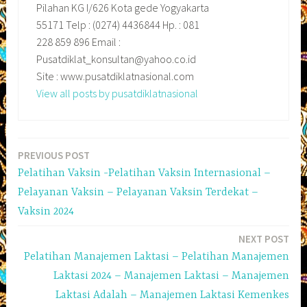
Pilahan KG I/626 Kota gede Yogyakarta
55171 Telp : (0274) 4436844 Hp. : 081
228 859 896 Email :
Pusatdiklat_konsultan@yahoo.co.id
Site : www.pusatdiklatnasional.com
View all posts by pusatdiklatnasional
PREVIOUS POST
Navigasi
Pelatihan Vaksin -Pelatihan Vaksin Internasional –
pos
Pelayanan Vaksin – Pelayanan Vaksin Terdekat –
Vaksin 2024
NEXT POST
Pelatihan Manajemen Laktasi – Pelatihan Manajemen
Laktasi 2024 – Manajemen Laktasi – Manajemen
Laktasi Adalah – Manajemen Laktasi Kemenkes