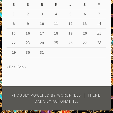
S
S
R
K
J
S
M
1
2
3
4
5
6
7
8
9
10
11
12
13
14
15
16
17
18
19
20
21
22
23
24
25
26
27
28
29
30
31
« Des
Feb »
PROUDLY POWERED BY WORDPRESS
|
THEME:
DARA BY
AUTOMATTIC
.