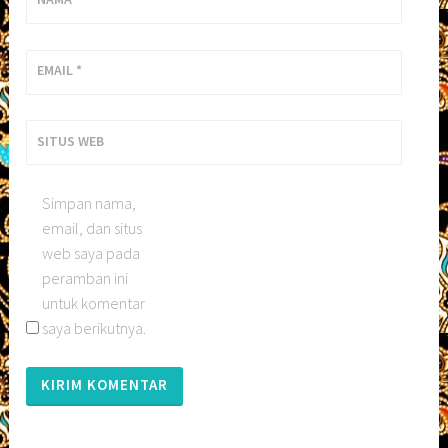
EMAIL
*
SITUS WEB
Simpan nama,
email, dan situs
web saya pada
peramban ini
untuk komentar
saya berikutnya.