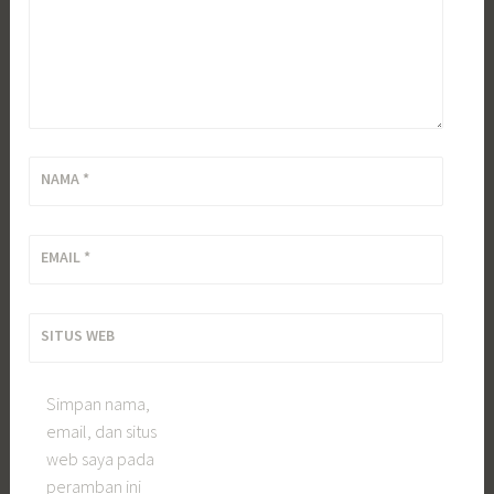
NAMA
*
EMAIL
*
SITUS WEB
Simpan nama,
email, dan situs
web saya pada
peramban ini