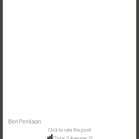
Beri Penilaian
Click to rate this post!
[Total:
0
Average:
0
]