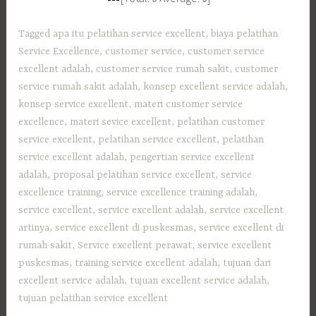
Tagged
apa itu pelatihan service excellent
,
biaya pelatihan
Service Excellence
,
customer service
,
customer service
excellent adalah
,
customer service rumah sakit
,
customer
service rumah sakit adalah
,
konsep excellent service adalah
,
konsep service excellent
,
materi customer service
excellence
,
materi sevice excellent
,
pelatihan customer
service excellent
,
pelatihan service excellent
,
pelatihan
service excellent adalah
,
pengertian service excellent
adalah
,
proposal pelatihan service excellent
,
service
excellence training
,
service excellence training adalah
,
service excellent
,
service excellent adalah
,
service excellent
artinya
,
service excellent di puskesmas
,
service excellent di
rumah sakit
,
Service excellent perawat
,
service excellent
puskesmas
,
training service excellent adalah
,
tujuan dari
excellent service adalah
,
tujuan excellent service adalah
,
tujuan pelatihan service excellent