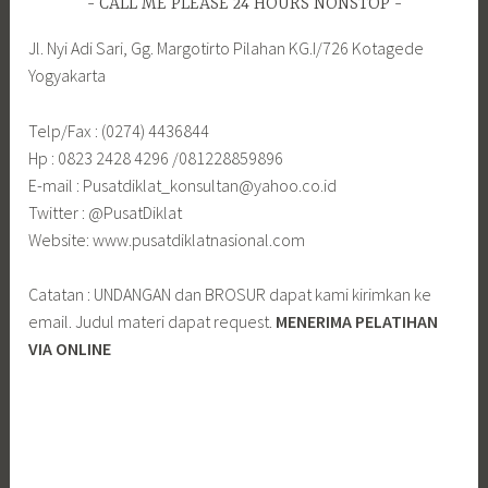
CALL ME PLEASE 24 HOURS NONSTOP
Jl. Nyi Adi Sari, Gg. Margotirto Pilahan KG.I/726 Kotagede
Yogyakarta
Telp/Fax : (0274) 4436844
Hp : 0823 2428 4296 /081228859896
E-mail : Pusatdiklat_konsultan@yahoo.co.id
Twitter : @PusatDiklat
Website: www.pusatdiklatnasional.com
Catatan : UNDANGAN dan BROSUR dapat kami kirimkan ke
email. Judul materi dapat request.
MENERIMA PELATIHAN
VIA ONLINE