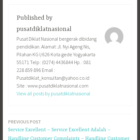
Published by
pusatdiklatnasional
Pusat Diklat Nasional bergerak dibidang
pendidikan. Alamat :Jl. Nyi Ageng Nis,
Pilahan KG I/626 Kota gede Yogyakarta
55171 Telp : (0274) 4436844 Hp. : 081
228 859 896 Email :
Pusatdiklat_konsultan@yahoo.co.id
Site : www.pusatdiklatnasional.com
View all posts by pusatdiklatnasional
PREVIOUS POST
Navigasi
Service Excellent – Service Excellent Adalah –
pos
Handling Customer Complaints – Handling Customer