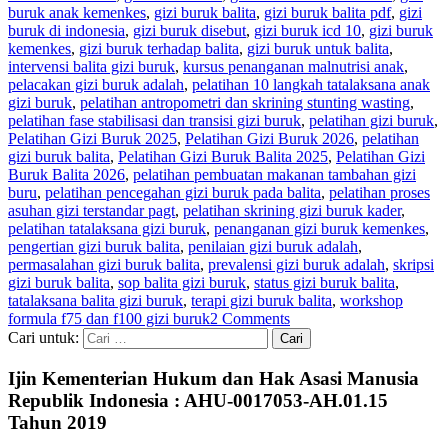
buruk anak kemenkes
,
gizi buruk balita
,
gizi buruk balita pdf
,
gizi
buruk di indonesia
,
gizi buruk disebut
,
gizi buruk icd 10
,
gizi buruk
kemenkes
,
gizi buruk terhadap balita
,
gizi buruk untuk balita
,
intervensi balita gizi buruk
,
kursus penanganan malnutrisi anak
,
pelacakan gizi buruk adalah
,
pelatihan 10 langkah tatalaksana anak
gizi buruk
,
pelatihan antropometri dan skrining stunting wasting
,
pelatihan fase stabilisasi dan transisi gizi buruk
,
pelatihan gizi buruk
,
Pelatihan Gizi Buruk 2025
,
Pelatihan Gizi Buruk 2026
,
pelatihan
gizi buruk balita
,
Pelatihan Gizi Buruk Balita 2025
,
Pelatihan Gizi
Buruk Balita 2026
,
pelatihan pembuatan makanan tambahan gizi
buru
,
pelatihan pencegahan gizi buruk pada balita
,
pelatihan proses
asuhan gizi terstandar pagt
,
pelatihan skrining gizi buruk kader
,
pelatihan tatalaksana gizi buruk
,
penanganan gizi buruk kemenkes
,
pengertian gizi buruk balita
,
penilaian gizi buruk adalah
,
permasalahan gizi buruk balita
,
prevalensi gizi buruk adalah
,
skripsi
gizi buruk balita
,
sop balita gizi buruk
,
status gizi buruk balita
,
tatalaksana balita gizi buruk
,
terapi gizi buruk balita
,
workshop
formula f75 dan f100 gizi buruk
2 Comments
Cari untuk:
Ijin Kementerian Hukum dan Hak Asasi Manusia
Republik Indonesia : AHU-0017053-AH.01.15
Tahun 2019