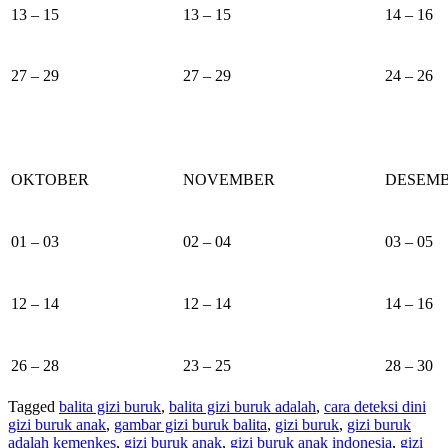
13 – 15
13 – 15
14 – 16
27 – 29
27 – 29
24 – 26
OKTOBER
NOVEMBER
DESEM
01 – 03
02 – 04
03 – 05
12 – 14
12 – 14
14 – 16
26 – 28
23 – 25
28 – 30
Tagged
balita gizi buruk
,
balita gizi buruk adalah
,
cara deteksi dini
gizi buruk anak
,
gambar gizi buruk balita
,
gizi buruk
,
gizi buruk
adalah kemenkes
,
gizi buruk anak
,
gizi buruk anak indonesia
,
gizi