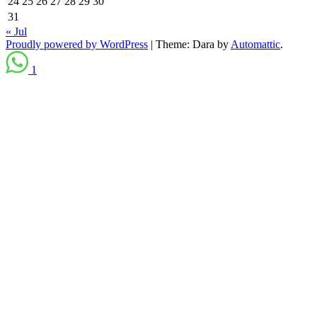
24
25
26
27
28
29
30
31
« Jul
Proudly powered by WordPress
|
Theme: Dara by
Automattic
.
1