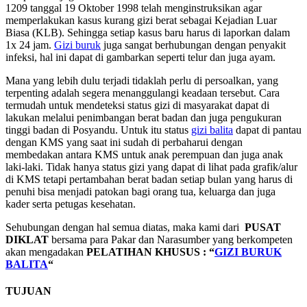
1209 tanggal 19 Oktober 1998 telah menginstruksikan agar
memperlakukan kasus kurang gizi berat sebagai Kejadian Luar
Biasa (KLB). Sehingga setiap kasus baru harus di laporkan dalam
1x 24 jam.
Gizi buruk
juga sangat berhubungan dengan penyakit
infeksi, hal ini dapat di gambarkan seperti telur dan juga ayam.
Mana yang lebih dulu terjadi tidaklah perlu di persoalkan, yang
terpenting adalah segera menanggulangi keadaan tersebut. Cara
termudah untuk mendeteksi status gizi di masyarakat dapat di
lakukan melalui penimbangan berat badan dan juga pengukuran
tinggi badan di Posyandu. Untuk itu status
gizi balita
dapat di pantau
dengan KMS yang saat ini sudah di perbaharui dengan
membedakan antara KMS untuk anak perempuan dan juga anak
laki-laki. Tidak hanya status gizi yang dapat di lihat pada grafik/alur
di KMS tetapi pertambahan berat badan setiap bulan yang harus di
penuhi bisa menjadi patokan bagi orang tua, keluarga dan juga
kader serta petugas kesehatan.
Sehubungan dengan hal semua diatas, maka kami dari
PUSAT
DIKLAT
bersama para Pakar dan Narasumber yang berkompeten
akan mengadakan
PELATIHAN KHUSUS : “
GIZI BURUK
BALITA
“
TUJUAN