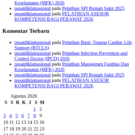
Keselamatan (MFK) 2026
pusatdiklatnasional
pada
Pelatihan SPI Rumah Sakit 2025
pusatdiklatnasional
pada
PELATIHAN ASESOR
KOMPETENSI BAGI PERAWAT 2026
Komentar Terbaru
pusatdiklatnasional
pada
Pelatihan Basic Trauma Cardiac Life
Support (BTCLS)
pusatdiklatnasional
pada
Pelatihan Infection Prevention and
Control Doctor (IPCD) 2026
pusatdiklatnasional
pada
Pelatihan Manajemen Fasilitas Dan
Keselamatan (MFK) 2026
pusatdiklatnasional
pada
Pelatihan SPI Rumah Sakit 2025
pusatdiklatnasional
pada
PELATIHAN ASESOR
KOMPETENSI BAGI PERAWAT 2026
Agustus 2026
S
S
R
K
J
S
M
1
2
3
4
5
6
7
8
9
10
11
12
13
14
15
16
17
18
19
20
21
22
23