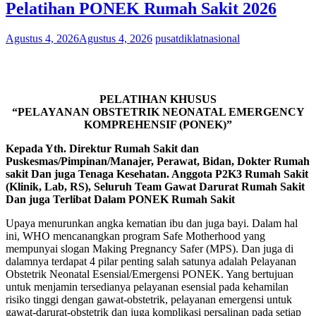
Pelatihan PONEK Rumah Sakit 2026
Agustus 4, 2026
Agustus 4, 2026
pusatdiklatnasional
PELATIHAN KHUSUS
“PELAYANAN OBSTETRIK NEONATAL EMERGENCY
KOMPREHENSIF (PONEK)”
Kepada Yth. Direktur Rumah Sakit dan
Puskesmas/Pimpinan/Manajer, Perawat, Bidan, Dokter Rumah
sakit Dan juga Tenaga Kesehatan. Anggota P2K3 Rumah Sakit
(Klinik, Lab, RS), Seluruh Team Gawat Darurat Rumah Sakit
Dan juga Terlibat Dalam PONEK Rumah Sakit
Upaya menurunkan angka kematian ibu dan juga bayi. Dalam hal
ini, WHO mencanangkan program Safe Motherhood yang
mempunyai slogan Making Pregnancy Safer (MPS). Dan juga di
dalamnya terdapat 4 pilar penting salah satunya adalah Pelayanan
Obstetrik Neonatal Esensial/Emergensi PONEK. Yang bertujuan
untuk menjamin tersedianya pelayanan esensial pada kehamilan
risiko tinggi dengan gawat-obstetrik, pelayanan emergensi untuk
gawat-darurat-obstetrik dan juga komplikasi persalinan pada setiap