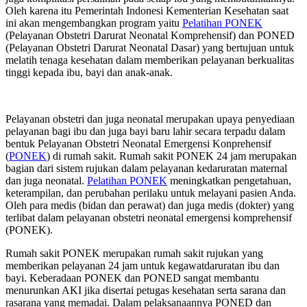
Oleh karena itu Pemerintah Indonesi Kementerian Kesehatan saat
ini akan mengembangkan program yaitu
Pelatihan PONEK
(Pelayanan Obstetri Darurat Neonatal Komprehensif) dan PONED
(Pelayanan Obstetri Darurat Neonatal Dasar) yang bertujuan untuk
melatih tenaga kesehatan dalam memberikan pelayanan berkualitas
tinggi kepada ibu, bayi dan anak-anak.
Pelayanan obstetri dan juga neonatal merupakan upaya penyediaan
pelayanan bagi ibu dan juga bayi baru lahir secara terpadu dalam
bentuk Pelayanan Obstetri Neonatal Emergensi Konprehensif
(
PONEK
) di rumah sakit. Rumah sakit PONEK 24 jam merupakan
bagian dari sistem rujukan dalam pelayanan kedaruratan maternal
dan juga neonatal.
Pelatihan PONEK
meningkatkan pengetahuan,
keterampilan, dan perubahan perilaku untuk melayani pasien Anda.
Oleh para medis (bidan dan perawat) dan juga medis (dokter) yang
terlibat dalam pelayanan obstetri neonatal emergensi komprehensif
(PONEK).
Rumah sakit PONEK merupakan rumah sakit rujukan yang
memberikan pelayanan 24 jam untuk kegawatdaruratan ibu dan
bayi. Keberadaan PONEK dan PONED sangat membantu
menurunkan AKI jika disertai petugas kesehatan serta sarana dan
rasarana yang memadai. Dalam pelaksanaannya PONED dan