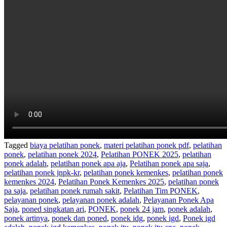
Tagged
biaya pelatihan ponek
,
materi pelatihan ponek pdf
,
pelatihan
ponek
,
pelatihan ponek 2024
,
Pelatihan PONEK 2025
,
pelatihan
ponek adalah
,
pelatihan ponek apa aja
,
Pelatihan ponek apa saja
,
pelatihan ponek jnpk-kr
,
pelatihan ponek kemenkes
,
pelatihan ponek
kemenkes 2024
,
Pelatihan Ponek Kemenkes 2025
,
pelatihan ponek
pa saja
,
pelatihan ponek rumah sakit
,
Pelatihan Tim PONEK
,
pelayanan ponek
,
pelayanan ponek adalah
,
Pelayanan Ponek Apa
Saja
,
poned singkatan ari
,
PONEK
,
ponek 24 jam
,
ponek adalah
,
ponek artinya
,
ponek dan poned
,
ponek idg
,
ponek igd
,
Ponek igd