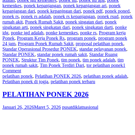
adalah
,
ponek igd kemenkes
,
ponek itu
,
ponek itu apa
,
ponek
kemenkes
,
ponek kepanjangan
,
ponek kepanjangan ari
,
ponek
kepanjangan dari
,
ponek kepanjngan dari
,
ponek pdf
,
ponek poned
,
ponek rs
,
ponek rs adalah
,
ponek rs kepanjangan
,
ponek rsud
,
ponek
rumah akit
,
Ponek Rumah Sakit
,
ponek singatan dari
,
ponek
singkatan arti
,
ponek singkatan dari
,
ponek singkatan darti
,
ponke
idg
,
ponke igd adalah
,
ponke kemenkes
,
ponke rs
,
Program kerja
Ponek
,
Program Kerja Ponek Rs
,
program ponek
,
program ponek
24 jam
,
Program Ponek Rumah Sakit
,
proposal pelatihan ponek
,
Standar Operasional Prosedur PONEK
,
standar pelayanan ponek
,
Standar PONEK
,
standar ponek rumah sakit
,
Standar Ruang
PONEK
,
Struktur Tim Ponek
,
tim ponek
,
tim ponek adalah
,
tim
ponek rumah sakit
,
Tim Ponek Terdiri Dari
,
tor pelatihan ponek
1
Comment
pelatihan ponek
,
Pelatihan PONEK 2026
,
pelatihan ponek adalah
,
Pelatihan ponek di jogja
,
pelatihan ponek terbaru
PELATIHAN PONEK 2026
Januari 26, 2026
Maret 5, 2026
pusatdiklatnasional