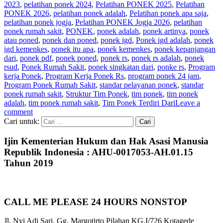
2023
,
pelatihan ponek 2024
,
Pelatihan PONEK 2025
,
Pelatihan
PONEK 2026
,
pelatihan ponek adalah
,
Pelatihan ponek apa saja
,
pelatihan ponek jogja
,
Pelatihan PONEK Jogja 2026
,
pelatihan
ponek rumah sakit
,
PONEK
,
ponek adalah
,
ponek artinya
,
ponek
atau poned
,
ponek dan poned
,
ponek igd
,
Ponek igd adalah
,
ponek
igd kemenkes
,
ponek itu apa
,
ponek kemenkes
,
ponek kepanjangan
dari
,
ponek pdf
,
ponek poned
,
ponek rs
,
ponek rs adalah
,
ponek
rsud
,
Ponek Rumah Sakit
,
ponek singkatan dari
,
ponke rs
,
Program
kerja Ponek
,
Program Kerja Ponek Rs
,
program ponek 24 jam
,
Program Ponek Rumah Sakit
,
standar pelayanan ponek
,
standar
ponek rumah sakit
,
Struktur Tim Ponek
,
tim ponek
,
tim ponek
adalah
,
tim ponek rumah sakit
,
Tim Ponek Terdiri Dari
Leave a
comment
Cari untuk:
Ijin Kementerian Hukum dan Hak Asasi Manusia
Republik Indonesia : AHU-0017053-AH.01.15
Tahun 2019
CALL ME PLEASE 24 HOURS NONSTOP
Jl. Nyi Adi Sari, Gg. Margotirto Pilahan KG.I/726 Kotagede