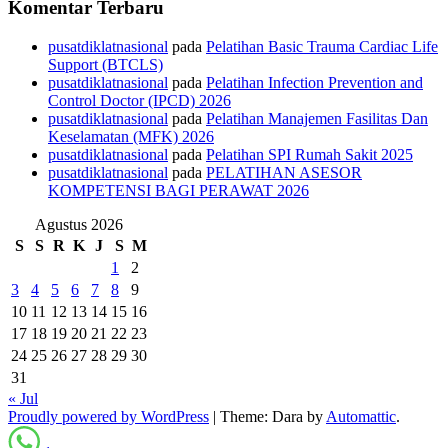
Komentar Terbaru
pusatdiklatnasional
pada
Pelatihan Basic Trauma Cardiac Life
Support (BTCLS)
pusatdiklatnasional
pada
Pelatihan Infection Prevention and
Control Doctor (IPCD) 2026
pusatdiklatnasional
pada
Pelatihan Manajemen Fasilitas Dan
Keselamatan (MFK) 2026
pusatdiklatnasional
pada
Pelatihan SPI Rumah Sakit 2025
pusatdiklatnasional
pada
PELATIHAN ASESOR
KOMPETENSI BAGI PERAWAT 2026
Agustus 2026
S
S
R
K
J
S
M
1
2
3
4
5
6
7
8
9
10
11
12
13
14
15
16
17
18
19
20
21
22
23
24
25
26
27
28
29
30
31
« Jul
Proudly powered by WordPress
|
Theme: Dara by
Automattic
.