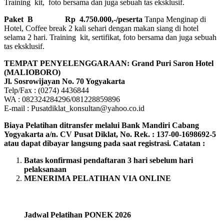
Training kit, foto bersama dan juga sebuah tas eksklusif.
Paket B
Rp 4.750.000,-/peserta
Tanpa Menginap di
Hotel, Coffee break 2 kali sehari dengan makan siang di hotel
selama 2 hari. Training kit, sertifikat, foto bersama dan juga sebuah
tas eksklusif.
TEMPAT PENYELENGGARAAN: Grand Puri Saron Hotel
(MALIOBORO)
Jl. Sosrowijayan No. 70 Yogyakarta
Telp/Fax : (0274) 4436844
WA : 082324284296/081228859896
E-mail : Pusatdiklat_konsultan@yahoo.co.id
Biaya Pelatihan ditransfer melalui Bank Mandiri Cabang
Yogyakarta a/n. CV Pusat Diklat, No. Rek. : 137-00-1698692-5
atau dapat dibayar langsung pada saat registrasi.
Catatan :
Batas konfirmasi pendaftaran 3 hari sebelum hari
pelaksanaan
MENERIMA PELATIHAN VIA ONLINE
Jadwal Pelatihan PONEK 2026