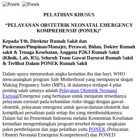
PELATIHAN KHUSUS
“PELAYANAN OBSTETRIK NEONATAL EMERGENCY
KOMPREHENSIF (PONEK)”
Kepada Yth. Direktur Rumah Sakit dan
Puskesmas/Pimpinan/Manajer, Perawat, Bidan, Dokter Rumah
sakit & Tenaga Kesehatan, Anggota P2K3 Rumah Sakit
(Klinik, Lab, RS), Seluruh Team Gawat Darurat Rumah Sakit
& Terlibat Dalam PONEK Rumah Sakit
Dalam upaya menurunkan angka kematian ibu dan bayi, WHO
mencanangkan program Safe Motherhood yang mempunyai slogan
Making Pregnancy Safer (MPS), di dalamnya terdapat 4 pilar
penting salah satunya adalah
Pelayanan Obstetrik Neonatal
Esensial
/Emergensi yang bertujuan untuk menjamin tersedianya
pelayanan esensial pada kehamilan risiko tinggi dengan gawat-
obstetrik, pelayanan emergensi untuk gawat-darurat-obstetrik dan
komplikasi persalinan pada setiap ibu yang membutuhkannya.
Dalam hal ini Pemerintah Indonesia melalui Kementrian Kesehatan
kemudian mengembangkan program tersebut dengan rangkaian
paket pembelajaran dan juga pelatihan yaitu
PONEK
(Pelayanan
Obstetri Neonatal Emergensi Komprehensif) dan PONED