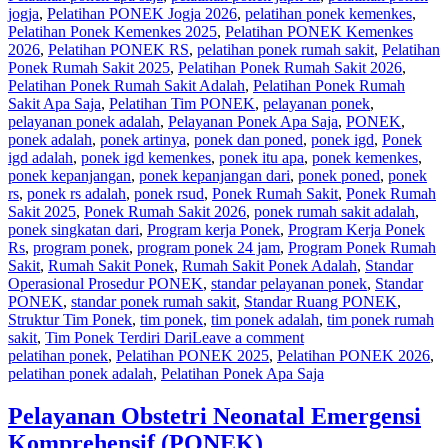
jogja
,
Pelatihan PONEK Jogja 2026
,
pelatihan ponek kemenkes
,
Pelatihan Ponek Kemenkes 2025
,
Pelatihan PONEK Kemenkes
2026
,
Pelatihan PONEK RS
,
pelatihan ponek rumah sakit
,
Pelatihan
Ponek Rumah Sakit 2025
,
Pelatihan Ponek Rumah Sakit 2026
,
Pelatihan Ponek Rumah Sakit Adalah
,
Pelatihan Ponek Rumah
Sakit Apa Saja
,
Pelatihan Tim PONEK
,
pelayanan ponek
,
pelayanan ponek adalah
,
Pelayanan Ponek Apa Saja
,
PONEK
,
ponek adalah
,
ponek artinya
,
ponek dan poned
,
ponek igd
,
Ponek
igd adalah
,
ponek igd kemenkes
,
ponek itu apa
,
ponek kemenkes
,
ponek kepanjangan
,
ponek kepanjangan dari
,
ponek poned
,
ponek
rs
,
ponek rs adalah
,
ponek rsud
,
Ponek Rumah Sakit
,
Ponek Rumah
Sakit 2025
,
Ponek Rumah Sakit 2026
,
ponek rumah sakit adalah
,
ponek singkatan dari
,
Program kerja Ponek
,
Program Kerja Ponek
Rs
,
program ponek
,
program ponek 24 jam
,
Program Ponek Rumah
Sakit
,
Rumah Sakit Ponek
,
Rumah Sakit Ponek Adalah
,
Standar
Operasional Prosedur PONEK
,
standar pelayanan ponek
,
Standar
PONEK
,
standar ponek rumah sakit
,
Standar Ruang PONEK
,
Struktur Tim Ponek
,
tim ponek
,
tim ponek adalah
,
tim ponek rumah
sakit
,
Tim Ponek Terdiri Dari
Leave a comment
pelatihan ponek
,
Pelatihan PONEK 2025
,
Pelatihan PONEK 2026
,
pelatihan ponek adalah
,
Pelatihan Ponek Apa Saja
Pelayanan Obstetri Neonatal Emergensi
Komprehensif (PONEK)