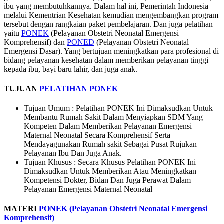
ibu yang membutuhkannya. Dalam hal ini, Pemerintah Indonesia
melalui Kementrian Kesehatan kemudian mengembangkan program
tersebut dengan rangkaian paket pembelajaran. Dan juga pelatihan
yaitu
PONEK
(Pelayanan Obstetri Neonatal Emergensi
Komprehensif) dan
PONED
(Pelayanan Obstetri Neonatal
Emergensi Dasar). Yang bertujuan meningkatkan para profesional di
bidang pelayanan kesehatan dalam memberikan pelayanan tinggi
kepada ibu, bayi baru lahir, dan juga anak.
TUJUAN
PELATIHAN PONEK
Tujuan Umum : Pelatihan PONEK Ini Dimaksudkan Untuk
Membantu Rumah Sakit Dalam Menyiapkan SDM Yang
Kompeten Dalam Memberikan Pelayanan Emergensi
Maternal Neonatal Secara Komprehensif Serta
Mendayagunakan Rumah sakit Sebagai Pusat Rujukan
Pelayanan Ibu Dan Juga Anak.
Tujuan Khusus : Secara Khusus Pelatihan PONEK Ini
Dimaksudkan Untuk Memberikan Atau Meningkatkan
Kompetensi Dokter, Bidan Dan Juga Perawat Dalam
Pelayanan Emergensi Maternal Neonatal
MATERI
PONEK (Pelayanan Obstetri Neonatal Emergensi
Komprehensif)