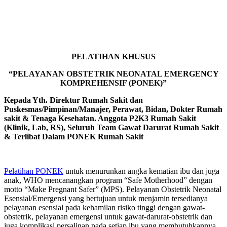
PELATIHAN KHUSUS
“PELAYANAN OBSTETRIK NEONATAL EMERGENCY
KOMPREHENSIF (PONEK)”
Kepada Yth. Direktur Rumah Sakit dan
Puskesmas/Pimpinan/Manajer, Perawat, Bidan, Dokter Rumah
sakit & Tenaga Kesehatan. Anggota P2K3 Rumah Sakit
(Klinik, Lab, RS), Seluruh Team Gawat Darurat Rumah Sakit
& Terlibat Dalam PONEK Rumah Sakit
Pelatihan PONEK
untuk menurunkan angka kematian ibu dan juga
anak, WHO mencanangkan program “Safe Motherhood” dengan
motto “Make Pregnant Safer” (MPS). Pelayanan Obstetrik Neonatal
Esensial/Emergensi yang bertujuan untuk menjamin tersedianya
pelayanan esensial pada kehamilan risiko tinggi dengan gawat-
obstetrik, pelayanan emergensi untuk gawat-darurat-obstetrik dan
juga komplikasi persalinan pada setiap ibu yang membutuhkannya.