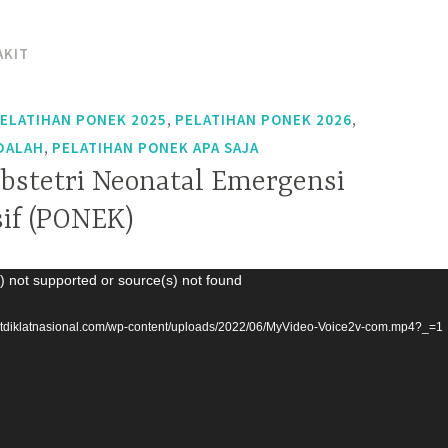
AKIT
,
,
ELATIHAN PONEK 2025
PELATIHAN PONEK 2026
,
DALAH
PELATIHAN PONEK APA SAJA
bstetri Neonatal Emergensi
if (PONEK)
) not supported or source(s) not found
satdiklatnasional.com/wp-content/uploads/2022/06/MyVideo-Voice2v-com.mp4?_=1