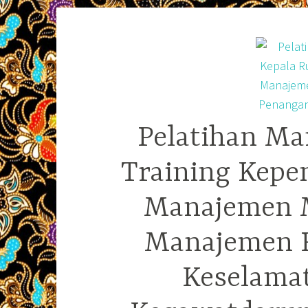
Skip
to
content
Pelatihan Ma
Training Kepe
Manajemen M
Manajemen R
Keselama