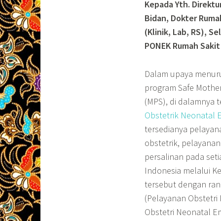
Kepada Yth. Direkt
Bidan, Dokter Ruma
(Klinik, Lab, RS), 
PONEK Rumah Sakit
Dalam upaya menuru
program Safe Mothe
(MPS), di dalamnya t
Obstetrik Neonatal E
tersedianya pelayana
obstetrik, pelayana
persalinan pada set
Indonesia melalui 
tersebut dengan ran
(Pelayanan Obstetr
Obstetri Neonatal E