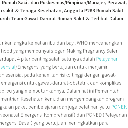
ur Rumah Sakit dan Puskesmas/Pimpinan/Manajer, Perawat,
h sakit & Tenaga Kesehatan, Anggota P2K3 Rumah Sakit
Seluruh Team Gawat Darurat Rumah Sakit & Terlibat Dalam
nkan angka kematian ibu dan bayi, WHO mencanangkan
rhood yang mempunyai slogan Making Pregnancy Safer
erdapat 4 pilar penting salah satunya adalah
Pelayanan
sensial
/Emergensi yang bertujuan untuk menjamin
n esensial pada kehamilan risiko tinggi dengan gawat-
n emergensi untuk gawat-darurat-obstetrik dan komplikasi
iap ibu yang membutuhkannya. Dalam hal ini Pemerintah
Kementrian Kesehatan kemudian mengembangkan program
gkaian paket pembelajaran dan juga pelatihan yaitu
PONEK
i Neonatal Emergensi Komprehensif) dan PONED (Pelayanan
mergensi Dasar) yang bertujuan meningkatkan para