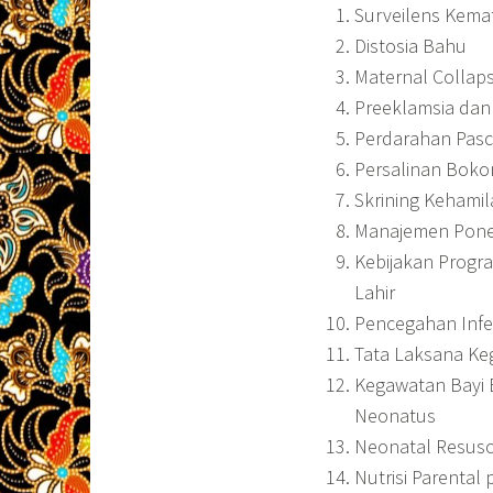
Surveilens Kemat
Distosia Bahu
Maternal Collap
Preeklamsia dan
Perdarahan Pasc
Persalinan Boko
Skrining Kehamila
Manajemen Pon
Kebijakan Progr
Lahir
Pencegahan Infek
Tata Laksana Ke
Kegawatan Bayi 
Neonatus
Neonatal Resusc
Nutrisi Parental