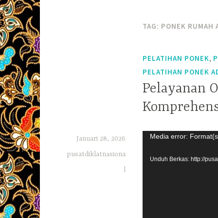
TAG:
PONEK RUMAH 
,
PELATIHAN PONEK
P
PELATIHAN PONEK A
Pelayanan O
Komprehens
Pemutar
Media error: Format(s
Januari 28, 2026
Video
pusatdiklatnasiona
Unduh Berkas: http://pu
l