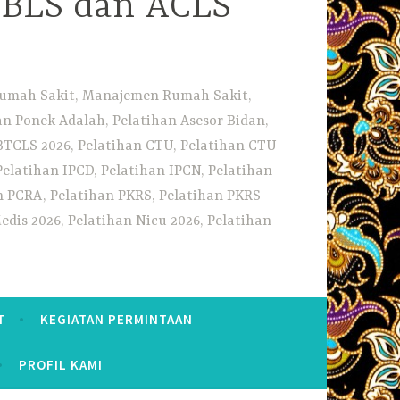
i BLS dan ACLS
 Rumah Sakit, Manajemen Rumah Sakit,
 Ponek Adalah, Pelatihan Asesor Bidan,
BTCLS 2026, Pelatihan CTU, Pelatihan CTU
Pelatihan IPCD, Pelatihan IPCN, Pelatihan
n PCRA, Pelatihan PKRS, Pelatihan PKRS
dis 2026, Pelatihan Nicu 2026, Pelatihan
T
KEGIATAN PERMINTAAN
PROFIL KAMI