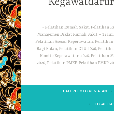
Kegawatdarura
Pelatihan Rumah Sakit, Pelatihan R
Manajemen Diklat Rumah Sakit – Traini
Pelatihan Asesor Keperawatan, Pelatihan
Bagi Bidan, Pelatihan CTU 2026, Pelatiha
Komite Keperawatan 2026, Pelatihan MF
2026, Pelatihan PMKP, Pelatihan PMKP 20
GALERI FOTO KEGIATAN
LEGALITA