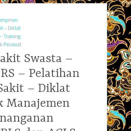
akit Swasta –
RS – Pelatihan
kit – Diklat
ek Manajemen
enanganan