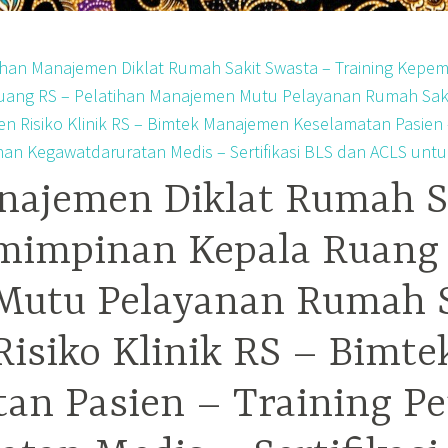
najemen Diklat Rumah S
mimpinan Kepala Ruang 
utu Pelayanan Rumah Sa
isiko Klinik RS – Bimt
tan Pasien – Training P