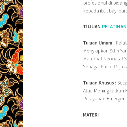
profesional di bida
kepada ibu, bayi baru
TUJUAN
PELATIHAN
Tujuan Umum :
Pelat
Menyiapkan Sdm Ya
Maternal Neonatal 
Sebagai Pusat Rujuk
Tujuan Khusus :
Seca
Atau Meningkatkan 
Pelayanan Emergens
MATERI