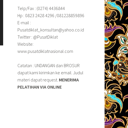
Telp/Fax : (0274) 4436844
Hp : 0823 2428 4296 /081228859896
E-mail :
Pusatdiklat_konsultan@yahoo.co.id
Twitter : @PusatDiklat
Website:
www.pusatdiklatnasional.com
Catatan : UNDANGAN dan BROSUR
dapat kami kirimkan ke email. Judul
materi dapat request.
MENERIMA
PELATIHAN VIA ONLINE