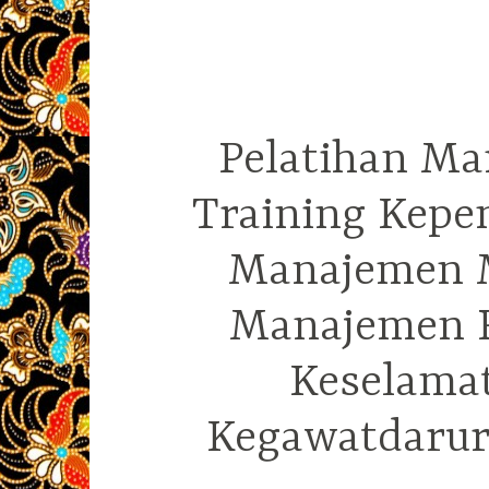
Pelatihan Ma
Training Kepe
Manajemen M
Manajemen R
Keselama
Kegawatdarura