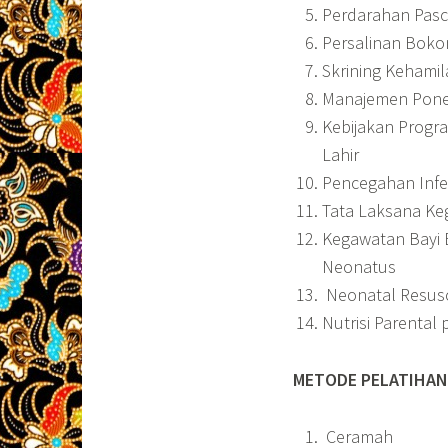
Perdarahan Pasc
Persalinan Boko
Skrining Kehamila
Manajemen Pon
Kebijakan Progra
Lahir
Pencegahan Infek
Tata Laksana Ke
Kegawatan Bayi 
Neonatus
Neonatal Resusc
Nutrisi Parental
METODE PELATIHAN
Ceramah