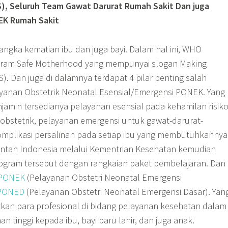
 RS), Seluruh Team Gawat Darurat Rumah Sakit Dan juga
EK Rumah Sakit
gka kematian ibu dan juga bayi. Dalam hal ini, WHO
ram Safe Motherhood yang mempunyai slogan Making
). Dan juga di dalamnya terdapat 4 pilar penting salah
yanan Obstetrik Neonatal Esensial/Emergensi PONEK. Yang
jamin tersedianya pelayanan esensial pada kehamilan risik
-obstetrik, pelayanan emergensi untuk gawat-darurat-
komplikasi persalinan pada setiap ibu yang membutuhkannya
rintah Indonesia melalui Kementrian Kesehatan kemudian
ram tersebut dengan rangkaian paket pembelajaran. Dan
PONEK
(Pelayanan Obstetri Neonatal Emergensi
PONED
(Pelayanan Obstetri Neonatal Emergensi Dasar). Yan
kan para profesional di bidang pelayanan kesehatan dalam
 tinggi kepada ibu, bayi baru lahir, dan juga anak.