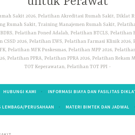
untuk Perawat
umah Sakit 2026, Pelatihan Akreditasi Rumah Sakit, Diklat
ng Rumah Sakit, Training Manajemen Rumah Sakit, Pelatihan
 BDRS, Pelatihan Poned Adalah, Pelatihan BTCLS, Pelatihan 
n CSSD 2026, Pelatihan EWS, Pelatihan Farmasi Klinik 2026, 
K, Pelatihan MFK Puskesmas, Pelatihan MPP 2026, Pelatiha
26, Pelatihan PPRA, Pelatihan PPRA 2026, Pelatihan Rekam Me
TOT Keperawatan, Pelatihan TOT PPI
HUBUNGI KAMI
INFORMASI BIAYA DAN FASILITAS DIKLA
S LEMBAGA/PERUSAHAAN
MATERI BIMTEK DAN JADWAL
SAKIT