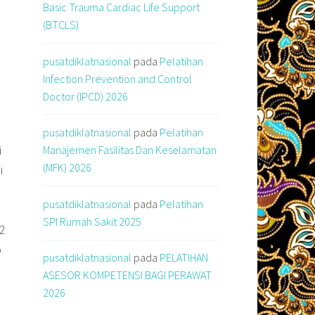
Basic Trauma Cardiac Life Support
(BTCLS)
pusatdiklatnasional
pada
Pelatihan
Infection Prevention and Control
Doctor (IPCD) 2026
pusatdiklatnasional
pada
Pelatihan
i
Manajemen Fasilitas Dan Keselamatan
(MFK) 2026
i
pusatdiklatnasional
pada
Pelatihan
SPI Rumah Sakit 2025
 2
o
pusatdiklatnasional
pada
PELATIHAN
ASESOR KOMPETENSI BAGI PERAWAT
2026