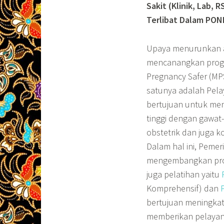
Sakit (Klinik, Lab,
Terlibat Dalam PON
Upaya menurunkan an
mencanangkan prog
Pregnancy Safer (MPS
satunya adalah Pela
bertujuan untuk men
tinggi dengan gawat
obstetrik dan juga 
Dalam hal ini, Peme
mengembangkan prog
juga pelatihan yaitu
Komprehensif) dan
bertujuan meningkat
memberikan pelayanan