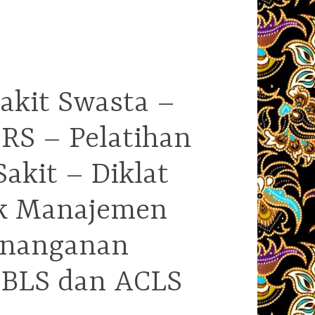
akit Swasta –
RS – Pelatihan
kit – Diklat
ek Manajemen
enanganan
i BLS dan ACLS