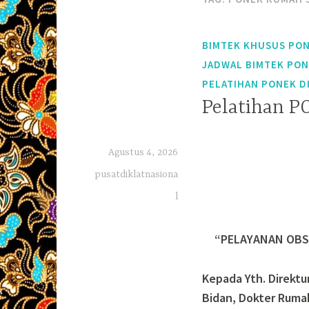
BIMTEK KHUSUS PON
JADWAL BIMTEK PO
PELATIHAN PONEK D
Pelatihan P
Agustus 4, 2026
pusatdiklatnasiona
l
“PELAYANAN OBS
Kepada Yth. Direkt
Bidan, Dokter Ruma