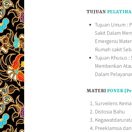
TUJUAN
PELATIHA
Tujuan Umum : 
Sakit Dalam Me
Emergensi Mater
Rumah sakit Seb
Tujuan Khusus :
Memberikan Atau
Dalam Pelayanan
MATERI
PONEK (Pe
Surveilens Kemat
Distosia Bahu
Kegawatdarurat
Preeklamsia dan