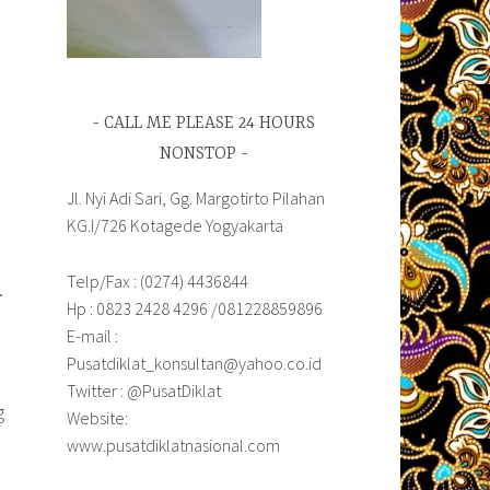
CALL ME PLEASE 24 HOURS
NONSTOP
Jl. Nyi Adi Sari, Gg. Margotirto Pilahan
KG.I/726 Kotagede Yogyakarta
o
Telp/Fax : (0274) 4436844
.
Hp : 0823 2428 4296 /081228859896
E-mail :
Pusatdiklat_konsultan@yahoo.co.id
Twitter : @PusatDiklat
g
Website:
www.pusatdiklatnasional.com