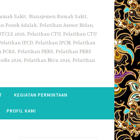
 Rumah Sakit, Manajemen Rumah Sakit,
 Ponek Adalah, Pelatihan Asesor Bidan,
BTCLS 2026, Pelatihan CTU, Pelatihan CTU
Pelatihan IPCD, Pelatihan IPCN, Pelatihan
n PCRA, Pelatihan PKRS, Pelatihan PKRS
dis 2026, Pelatihan Nicu 2026, Pelatihan
T
KEGIATAN PERMINTAAN
PROFIL KAMI