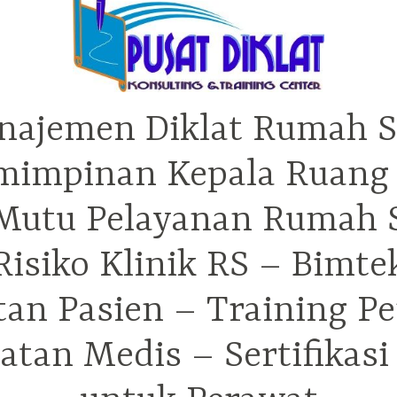
najemen Diklat Rumah S
mimpinan Kepala Ruang 
utu Pelayanan Rumah Sa
isiko Klinik RS – Bimt
tan Pasien – Training P
tan Medis – Sertifikas