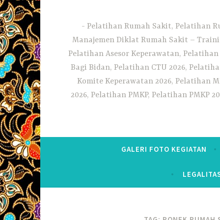
Pelatihan Rumah Sakit, Pelatihan R
Manajemen Diklat Rumah Sakit – Traini
Pelatihan Asesor Keperawatan, Pelatihan
Bagi Bidan, Pelatihan CTU 2026, Pelatiha
Komite Keperawatan 2026, Pelatihan MF
2026, Pelatihan PMKP, Pelatihan PMKP 20
GALERI FOTO KEGIATAN
LEGALITA
TAG:
PONEK RUMAH 