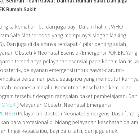
 RS), Seluruh Team Gawat Darurat Rumah Sakit Dan juga
EK Rumah Sakit
gka kematian ibu dan juga bayi. Dalam hal ini, WHO
ram Safe Motherhood yang mempunyai slogan Making
). Dan juga di dalamnya terdapat 4 pilar penting salah
yanan Obstetrik Neonatal Esensial/Emergensi PONEK. Yang
jamin tersedianya pelayanan esensial pada kehamilan risik
-obstetrik, pelayanan emergensi untuk gawat-darurat-
komplikasi persalinan pada setiap ibu yang membutuhkannya
rintah Indonesia melalui Kementrian Kesehatan kemudian
ram tersebut dengan rangkaian paket pembelajaran. Dan
PONEK
(Pelayanan Obstetri Neonatal Emergensi
PONED
(Pelayanan Obstetri Neonatal Emergensi Dasar). Yan
kan para profesional di bidang pelayanan kesehatan dalam
 tinggi kepada ibu, bayi baru lahir, dan juga anak.