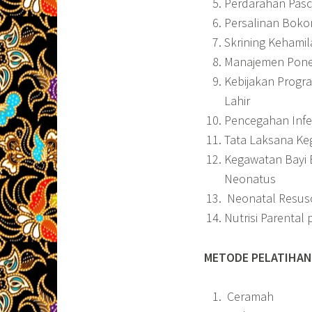
Perdarahan Pasc
Persalinan Boko
Skrining Kehamila
Manajemen Pon
Kebijakan Progra
Lahir
Pencegahan Infek
Tata Laksana Ke
Kegawatan Bayi 
Neonatus
Neonatal Resusc
Nutrisi Parental
METODE PELATIHAN
Ceramah