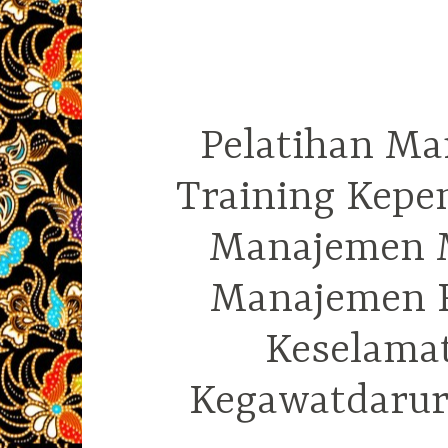
Pelatihan Ma
Training Kepe
Manajemen M
Manajemen R
Keselama
Kegawatdarura