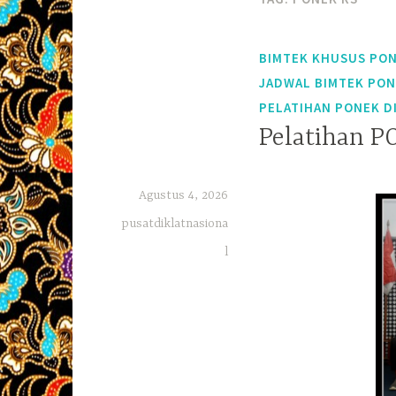
BIMTEK KHUSUS PON
JADWAL BIMTEK PO
PELATIHAN PONEK D
Pelatihan P
Agustus 4, 2026
pusatdiklatnasiona
l