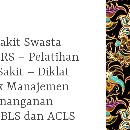
akit Swasta –
RS – Pelatihan
kit – Diklat
ek Manajemen
enanganan
i BLS dan ACLS