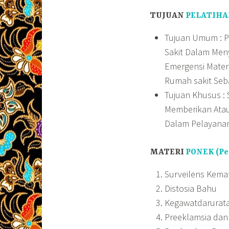
TUJUAN
PELATIHA
Tujuan Umum : 
Sakit Dalam Me
Emergensi Mater
Rumah sakit Seb
Tujuan Khusus :
Memberikan Atau
Dalam Pelayanan
MATERI
PONEK (Pe
Surveilens Kemat
Distosia Bahu
Kegawatdarurat
Preeklamsia dan