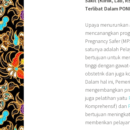
Sakit (Klinik, Lab,
Terlibat Dalam PON
Upaya menurunkan an
mencanangkan prog
Pregnancy Safer (MPS
satunya adalah Pela
bertujuan untuk men
tinggi dengan gawat
obstetrik dan juga 
Dalam hal ini, Peme
mengembangkan prog
juga pelatihan yaitu
Komprehensif) dan
bertujuan meningkat
memberikan pelayanan