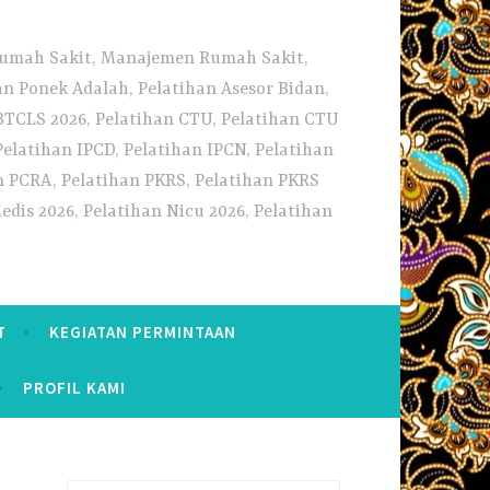
 Rumah Sakit, Manajemen Rumah Sakit,
 Ponek Adalah, Pelatihan Asesor Bidan,
BTCLS 2026, Pelatihan CTU, Pelatihan CTU
Pelatihan IPCD, Pelatihan IPCN, Pelatihan
n PCRA, Pelatihan PKRS, Pelatihan PKRS
dis 2026, Pelatihan Nicu 2026, Pelatihan
T
KEGIATAN PERMINTAAN
PROFIL KAMI