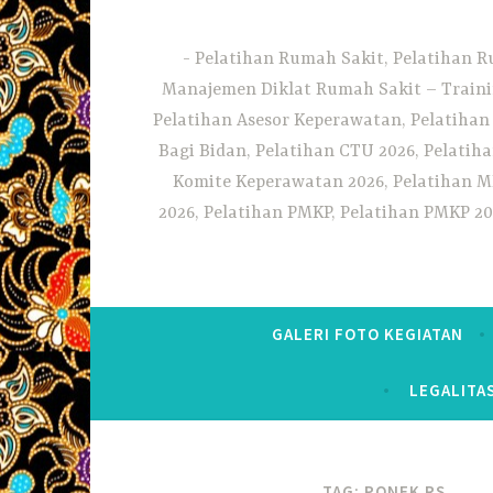
Pelatihan Rumah Sakit, Pelatihan R
Manajemen Diklat Rumah Sakit – Traini
Pelatihan Asesor Keperawatan, Pelatihan
Bagi Bidan, Pelatihan CTU 2026, Pelatiha
Komite Keperawatan 2026, Pelatihan MF
2026, Pelatihan PMKP, Pelatihan PMKP 20
GALERI FOTO KEGIATAN
LEGALITA
TAG:
PONEK RS