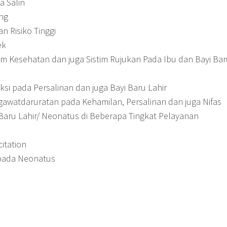
a Salin
ng
n Risiko Tinggi
ek
m Kesehatan dan juga Sistim Rujukan Pada Ibu dan Bayi Bar
si pada Persalinan dan juga Bayi Baru Lahir
gawatdaruratan pada Kehamilan, Persalinan dan juga Nifas
Baru Lahir/ Neonatus di Beberapa Tingkat Pelayanan
itation
 pada Neonatus