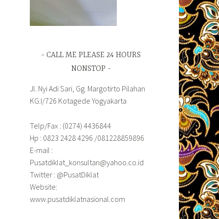
CALL ME PLEASE 24 HOURS
NONSTOP
Jl. Nyi Adi Sari, Gg. Margotirto Pilahan
KG.I/726 Kotagede Yogyakarta
Telp/Fax : (0274) 4436844
Hp : 0823 2428 4296 /081228859896
E-mail :
Pusatdiklat_konsultan@yahoo.co.id
Twitter : @PusatDiklat
Website:
www.pusatdiklatnasional.com