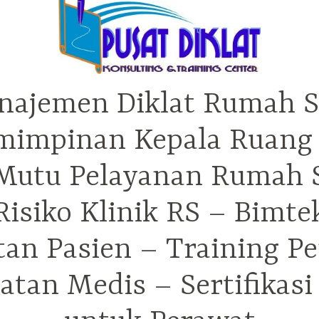
najemen Diklat Rumah S
mimpinan Kepala Ruang 
utu Pelayanan Rumah Sa
isiko Klinik RS – Bimt
tan Pasien – Training P
tan Medis – Sertifikas