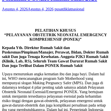
Agustus 4, 2026
Agustus 4, 2026
pusatdiklatnasional
PELATIHAN KHUSUS
“PELAYANAN OBSTETRIK NEONATAL EMERGENCY
KOMPREHENSIF (PONEK)”
Kepada Yth. Direktur Rumah Sakit dan
Puskesmas/Pimpinan/Manajer, Perawat, Bidan, Dokter Rumah
sakit Dan juga Tenaga Kesehatan. Anggota P2K3 Rumah Sakit
(Klinik, Lab, RS), Seluruh Team Gawat Darurat Rumah Sakit
Dan juga Terlibat Dalam PONEK Rumah Sakit
Upaya menurunkan angka kematian ibu dan juga bayi. Dalam hal
ini, WHO mencanangkan program Safe Motherhood yang
mempunyai slogan Making Pregnancy Safer (MPS). Dan juga di
dalamnya terdapat 4 pilar penting salah satunya adalah Pelayanan
Obstetrik Neonatal Esensial/Emergensi PONEK. Yang bertujuan
untuk menjamin tersedianya pelayanan esensial pada kehamilan
risiko tinggi dengan gawat-obstetrik, pelayanan emergensi untuk
gawat-darurat-obstetrik dan juga komplikasi persalinan pada setiap
ibu yang membutuhkannya. Dalam hal ini, Pemerintah Indonesia