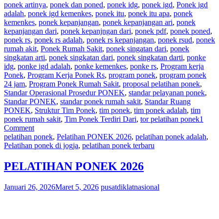
ponek artinya
,
ponek dan poned
,
ponek idg
,
ponek igd
,
Ponek igd
adalah
,
ponek igd kemenkes
,
ponek itu
,
ponek itu apa
,
ponek
kemenkes
,
ponek kepanjangan
,
ponek kepanjangan ari
,
ponek
kepanjangan dari
,
ponek kepanjngan dari
,
ponek pdf
,
ponek poned
,
ponek rs
,
ponek rs adalah
,
ponek rs kepanjangan
,
ponek rsud
,
ponek
rumah akit
,
Ponek Rumah Sakit
,
ponek singatan dari
,
ponek
singkatan arti
,
ponek singkatan dari
,
ponek singkatan darti
,
ponke
idg
,
ponke igd adalah
,
ponke kemenkes
,
ponke rs
,
Program kerja
Ponek
,
Program Kerja Ponek Rs
,
program ponek
,
program ponek
24 jam
,
Program Ponek Rumah Sakit
,
proposal pelatihan ponek
,
Standar Operasional Prosedur PONEK
,
standar pelayanan ponek
,
Standar PONEK
,
standar ponek rumah sakit
,
Standar Ruang
PONEK
,
Struktur Tim Ponek
,
tim ponek
,
tim ponek adalah
,
tim
ponek rumah sakit
,
Tim Ponek Terdiri Dari
,
tor pelatihan ponek
1
Comment
pelatihan ponek
,
Pelatihan PONEK 2026
,
pelatihan ponek adalah
,
Pelatihan ponek di jogja
,
pelatihan ponek terbaru
PELATIHAN PONEK 2026
Januari 26, 2026
Maret 5, 2026
pusatdiklatnasional