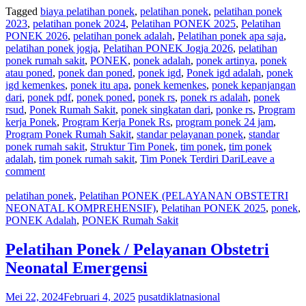
Tagged
biaya pelatihan ponek
,
pelatihan ponek
,
pelatihan ponek
2023
,
pelatihan ponek 2024
,
Pelatihan PONEK 2025
,
Pelatihan
PONEK 2026
,
pelatihan ponek adalah
,
Pelatihan ponek apa saja
,
pelatihan ponek jogja
,
Pelatihan PONEK Jogja 2026
,
pelatihan
ponek rumah sakit
,
PONEK
,
ponek adalah
,
ponek artinya
,
ponek
atau poned
,
ponek dan poned
,
ponek igd
,
Ponek igd adalah
,
ponek
igd kemenkes
,
ponek itu apa
,
ponek kemenkes
,
ponek kepanjangan
dari
,
ponek pdf
,
ponek poned
,
ponek rs
,
ponek rs adalah
,
ponek
rsud
,
Ponek Rumah Sakit
,
ponek singkatan dari
,
ponke rs
,
Program
kerja Ponek
,
Program Kerja Ponek Rs
,
program ponek 24 jam
,
Program Ponek Rumah Sakit
,
standar pelayanan ponek
,
standar
ponek rumah sakit
,
Struktur Tim Ponek
,
tim ponek
,
tim ponek
adalah
,
tim ponek rumah sakit
,
Tim Ponek Terdiri Dari
Leave a
comment
pelatihan ponek
,
Pelatihan PONEK (PELAYANAN OBSTETRI
NEONATAL KOMPREHENSIF)
,
Pelatihan PONEK 2025
,
ponek
,
PONEK Adalah
,
PONEK Rumah Sakit
Pelatihan Ponek / Pelayanan Obstetri
Neonatal Emergensi
Mei 22, 2024
Februari 4, 2025
pusatdiklatnasional