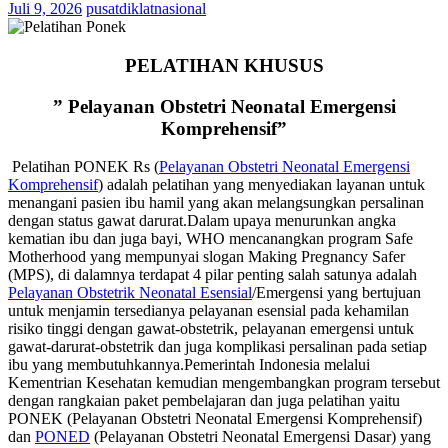
Juli 9, 2026
pusatdiklatnasional
PELATIHAN KHUSUS
” Pelayanan Obstetri Neonatal Emergensi
Komprehensif”
Pelatihan PONEK Rs (
Pelayanan Obstetri Neonatal Emergensi
Komprehensif
) adalah pelatihan yang menyediakan layanan untuk
menangani pasien ibu hamil yang akan melangsungkan persalinan
dengan status gawat darurat.Dalam upaya menurunkan angka
kematian ibu dan juga bayi, WHO mencanangkan program Safe
Motherhood yang mempunyai slogan Making Pregnancy Safer
(MPS), di dalamnya terdapat 4 pilar penting salah satunya adalah
Pelayanan Obstetrik Neonatal Esensial
/Emergensi yang bertujuan
untuk menjamin tersedianya pelayanan esensial pada kehamilan
risiko tinggi dengan gawat-obstetrik, pelayanan emergensi untuk
gawat-darurat-obstetrik dan juga komplikasi persalinan pada setiap
ibu yang membutuhkannya.Pemerintah Indonesia melalui
Kementrian Kesehatan kemudian mengembangkan program tersebut
dengan rangkaian paket pembelajaran dan juga pelatihan yaitu
PONEK (Pelayanan Obstetri Neonatal Emergensi Komprehensif)
dan
PONED
(Pelayanan Obstetri Neonatal Emergensi Dasar) yang