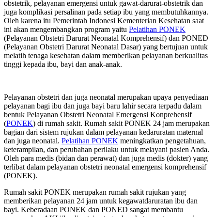
obstetrik, pelayanan emergensi untuk gawat-darurat-obstetrik dan
juga komplikasi persalinan pada setiap ibu yang membutuhkannya.
Oleh karena itu Pemerintah Indonesi Kementerian Kesehatan saat
ini akan mengembangkan program yaitu
Pelatihan PONEK
(Pelayanan Obstetri Darurat Neonatal Komprehensif) dan PONED
(Pelayanan Obstetri Darurat Neonatal Dasar) yang bertujuan untuk
melatih tenaga kesehatan dalam memberikan pelayanan berkualitas
tinggi kepada ibu, bayi dan anak-anak.
Pelayanan obstetri dan juga neonatal merupakan upaya penyediaan
pelayanan bagi ibu dan juga bayi baru lahir secara terpadu dalam
bentuk Pelayanan Obstetri Neonatal Emergensi Konprehensif
(
PONEK
) di rumah sakit. Rumah sakit PONEK 24 jam merupakan
bagian dari sistem rujukan dalam pelayanan kedaruratan maternal
dan juga neonatal.
Pelatihan PONEK
meningkatkan pengetahuan,
keterampilan, dan perubahan perilaku untuk melayani pasien Anda.
Oleh para medis (bidan dan perawat) dan juga medis (dokter) yang
terlibat dalam pelayanan obstetri neonatal emergensi komprehensif
(PONEK).
Rumah sakit PONEK merupakan rumah sakit rujukan yang
memberikan pelayanan 24 jam untuk kegawatdaruratan ibu dan
bayi. Keberadaan PONEK dan PONED sangat membantu