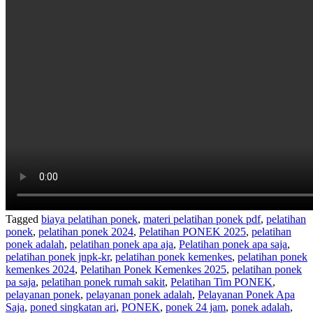
Tagged
biaya pelatihan ponek
,
materi pelatihan ponek pdf
,
pelatihan
ponek
,
pelatihan ponek 2024
,
Pelatihan PONEK 2025
,
pelatihan
ponek adalah
,
pelatihan ponek apa aja
,
Pelatihan ponek apa saja
,
pelatihan ponek jnpk-kr
,
pelatihan ponek kemenkes
,
pelatihan ponek
kemenkes 2024
,
Pelatihan Ponek Kemenkes 2025
,
pelatihan ponek
pa saja
,
pelatihan ponek rumah sakit
,
Pelatihan Tim PONEK
,
pelayanan ponek
,
pelayanan ponek adalah
,
Pelayanan Ponek Apa
Saja
,
poned singkatan ari
,
PONEK
,
ponek 24 jam
,
ponek adalah
,