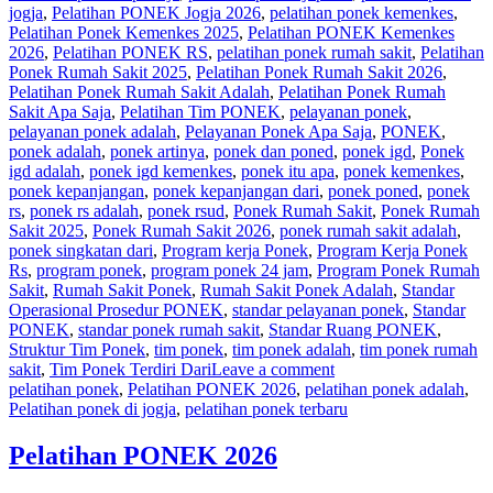
jogja
,
Pelatihan PONEK Jogja 2026
,
pelatihan ponek kemenkes
,
Pelatihan Ponek Kemenkes 2025
,
Pelatihan PONEK Kemenkes
2026
,
Pelatihan PONEK RS
,
pelatihan ponek rumah sakit
,
Pelatihan
Ponek Rumah Sakit 2025
,
Pelatihan Ponek Rumah Sakit 2026
,
Pelatihan Ponek Rumah Sakit Adalah
,
Pelatihan Ponek Rumah
Sakit Apa Saja
,
Pelatihan Tim PONEK
,
pelayanan ponek
,
pelayanan ponek adalah
,
Pelayanan Ponek Apa Saja
,
PONEK
,
ponek adalah
,
ponek artinya
,
ponek dan poned
,
ponek igd
,
Ponek
igd adalah
,
ponek igd kemenkes
,
ponek itu apa
,
ponek kemenkes
,
ponek kepanjangan
,
ponek kepanjangan dari
,
ponek poned
,
ponek
rs
,
ponek rs adalah
,
ponek rsud
,
Ponek Rumah Sakit
,
Ponek Rumah
Sakit 2025
,
Ponek Rumah Sakit 2026
,
ponek rumah sakit adalah
,
ponek singkatan dari
,
Program kerja Ponek
,
Program Kerja Ponek
Rs
,
program ponek
,
program ponek 24 jam
,
Program Ponek Rumah
Sakit
,
Rumah Sakit Ponek
,
Rumah Sakit Ponek Adalah
,
Standar
Operasional Prosedur PONEK
,
standar pelayanan ponek
,
Standar
PONEK
,
standar ponek rumah sakit
,
Standar Ruang PONEK
,
Struktur Tim Ponek
,
tim ponek
,
tim ponek adalah
,
tim ponek rumah
sakit
,
Tim Ponek Terdiri Dari
Leave a comment
pelatihan ponek
,
Pelatihan PONEK 2026
,
pelatihan ponek adalah
,
Pelatihan ponek di jogja
,
pelatihan ponek terbaru
Pelatihan PONEK 2026