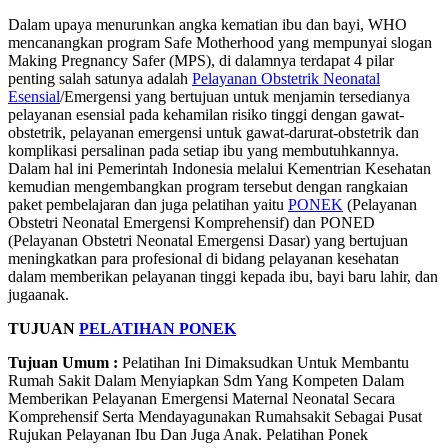
Dalam upaya menurunkan angka kematian ibu dan bayi, WHO
mencanangkan program Safe Motherhood yang mempunyai slogan
Making Pregnancy Safer (MPS), di dalamnya terdapat 4 pilar
penting salah satunya adalah
Pelayanan Obstetrik Neonatal
Esensial
/Emergensi yang bertujuan untuk menjamin tersedianya
pelayanan esensial pada kehamilan risiko tinggi dengan gawat-
obstetrik, pelayanan emergensi untuk gawat-darurat-obstetrik dan
komplikasi persalinan pada setiap ibu yang membutuhkannya.
Dalam hal ini Pemerintah Indonesia melalui Kementrian Kesehatan
kemudian mengembangkan program tersebut dengan rangkaian
paket pembelajaran dan juga pelatihan yaitu
PONEK
(Pelayanan
Obstetri Neonatal Emergensi Komprehensif) dan PONED
(Pelayanan Obstetri Neonatal Emergensi Dasar) yang bertujuan
meningkatkan para profesional di bidang pelayanan kesehatan
dalam memberikan pelayanan tinggi kepada ibu, bayi baru lahir, dan
jugaanak.
TUJUAN
PELATIHAN PONEK
Tujuan Umum :
Pelatihan Ini Dimaksudkan Untuk Membantu
Rumah Sakit Dalam Menyiapkan Sdm Yang Kompeten Dalam
Memberikan Pelayanan Emergensi Maternal Neonatal Secara
Komprehensif Serta Mendayagunakan Rumahsakit Sebagai Pusat
Rujukan Pelayanan Ibu Dan Juga Anak. Pelatihan Ponek