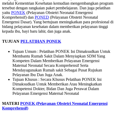
melalui Kementrian Kesehatan kemudian mengembangkan program
tersebut dengan rangkaian paket pembelajaran. Dan juga pelatihan
yaitu
PONEK
(Pelayanan Obstetri Neonatal Emergensi
Komprehensif) dan
PONED
(Pelayanan Obstetri Neonatal
Emergensi Dasar). Yang bertujuan meningkatkan para profesional di
bidang pelayanan kesehatan dalam memberikan pelayanan tinggi
kepada ibu, bayi baru lahir, dan juga anak.
TUJUAN
PELATIHAN PONEK
Tujuan Umum : Pelatihan PONEK Ini Dimaksudkan Untuk
Membantu Rumah Sakit Dalam Menyiapkan SDM Yang
Kompeten Dalam Memberikan Pelayanan Emergensi
Maternal Neonatal Secara Komprehensif Serta
Mendayagunakan Rumah sakit Sebagai Pusat Rujukan
Pelayanan Ibu Dan Juga Anak.
Tujuan Khusus : Secara Khusus Pelatihan PONEK Ini
Dimaksudkan Untuk Memberikan Atau Meningkatkan
Kompetensi Dokter, Bidan Dan Juga Perawat Dalam
Pelayanan Emergensi Maternal Neonatal
MATERI
PONEK (Pelayanan Obstetri Neonatal Emergensi
Komprehensif)