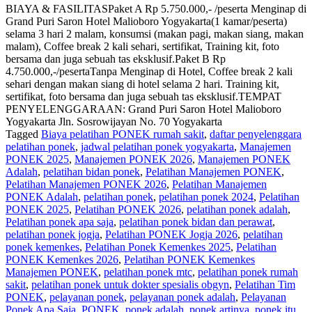
BIAYA & FASILITASPaket A Rp 5.750.000,- /peserta Menginap di
Grand Puri Saron Hotel Malioboro Yogyakarta(1 kamar/peserta)
selama 3 hari 2 malam, konsumsi (makan pagi, makan siang, makan
malam), Coffee break 2 kali sehari, sertifikat, Training kit, foto
bersama dan juga sebuah tas eksklusif.Paket B Rp
4.750.000,-/pesertaTanpa Menginap di Hotel, Coffee break 2 kali
sehari dengan makan siang di hotel selama 2 hari. Training kit,
sertifikat, foto bersama dan juga sebuah tas eksklusif.TEMPAT
PENYELENGGARAAN: Grand Puri Saron Hotel Malioboro
Yogyakarta Jln. Sosrowijayan No. 70 Yogyakarta
Tagged
Biaya pelatihan PONEK rumah sakit
,
daftar penyelenggara
pelatihan ponek
,
jadwal pelatihan ponek yogyakarta
,
Manajemen
PONEK 2025
,
Manajemen PONEK 2026
,
Manajemen PONEK
Adalah
,
pelatihan bidan ponek
,
Pelatihan Manajemen PONEK
,
Pelatihan Manajemen PONEK 2026
,
Pelatihan Manajemen
PONEK Adalah
,
pelatihan ponek
,
pelatihan ponek 2024
,
Pelatihan
PONEK 2025
,
Pelatihan PONEK 2026
,
pelatihan ponek adalah
,
Pelatihan ponek apa saja
,
pelatihan ponek bidan dan perawat
,
pelatihan ponek jogja
,
Pelatihan PONEK Jogja 2026
,
pelatihan
ponek kemenkes
,
Pelatihan Ponek Kemenkes 2025
,
Pelatihan
PONEK Kemenkes 2026
,
Pelatihan PONEK Kemenkes
Manajemen PONEK
,
pelatihan ponek mtc
,
pelatihan ponek rumah
sakit
,
pelatihan ponek untuk dokter spesialis obgyn
,
Pelatihan Tim
PONEK
,
pelayanan ponek
,
pelayanan ponek adalah
,
Pelayanan
Ponek Apa Saja
,
PONEK
,
ponek adalah
,
ponek artinya
,
ponek itu