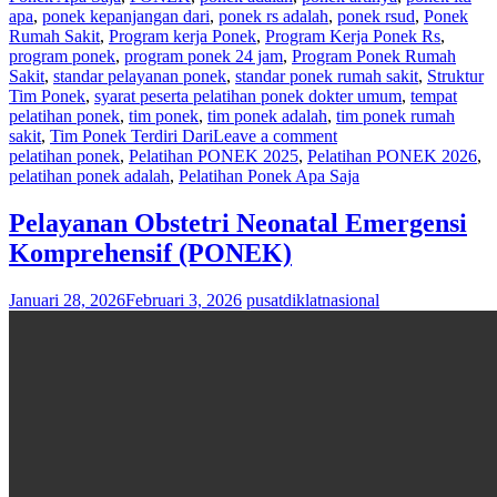
apa
,
ponek kepanjangan dari
,
ponek rs adalah
,
ponek rsud
,
Ponek
Rumah Sakit
,
Program kerja Ponek
,
Program Kerja Ponek Rs
,
program ponek
,
program ponek 24 jam
,
Program Ponek Rumah
Sakit
,
standar pelayanan ponek
,
standar ponek rumah sakit
,
Struktur
Tim Ponek
,
syarat peserta pelatihan ponek dokter umum
,
tempat
pelatihan ponek
,
tim ponek
,
tim ponek adalah
,
tim ponek rumah
sakit
,
Tim Ponek Terdiri Dari
Leave a comment
pelatihan ponek
,
Pelatihan PONEK 2025
,
Pelatihan PONEK 2026
,
pelatihan ponek adalah
,
Pelatihan Ponek Apa Saja
Pelayanan Obstetri Neonatal Emergensi
Komprehensif (PONEK)
Januari 28, 2026
Februari 3, 2026
pusatdiklatnasional