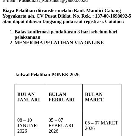
E-mail : Pusatdiklat_konsultan@yahoo.co.id
Biaya Pelatihan ditransfer melalui Bank Mandiri Cabang
Yogyakarta a/n. CV Pusat Diklat, No. Rek. : 137-00-1698692-5
atau dapat dibayar langsung pada saat registrasi.
Catatan :
Batas konfirmasi pendaftaran 3 hari sebelum hari
pelaksanaan
MENERIMA PELATIHAN VIA ONLINE
Jadwal Pelatihan PONEK 2026
BULAN
BULAN
BULAN
JANUARI
FEBRUARI
MARET
08 – 10
05 – 07
05 – 07 MARET
JANUARI
FEBRUARI
2026
2026
2026