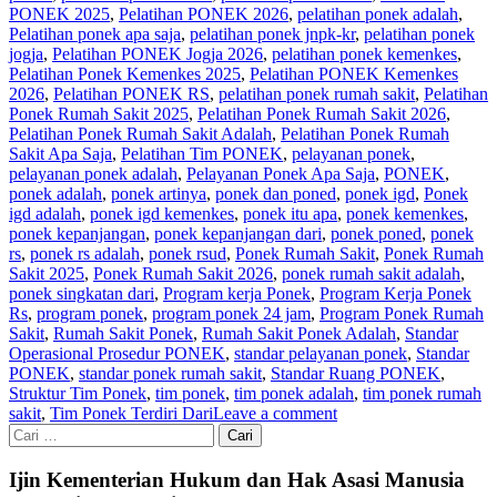
PONEK 2025
,
Pelatihan PONEK 2026
,
pelatihan ponek adalah
,
Pelatihan ponek apa saja
,
pelatihan ponek jnpk-kr
,
pelatihan ponek
jogja
,
Pelatihan PONEK Jogja 2026
,
pelatihan ponek kemenkes
,
Pelatihan Ponek Kemenkes 2025
,
Pelatihan PONEK Kemenkes
2026
,
Pelatihan PONEK RS
,
pelatihan ponek rumah sakit
,
Pelatihan
Ponek Rumah Sakit 2025
,
Pelatihan Ponek Rumah Sakit 2026
,
Pelatihan Ponek Rumah Sakit Adalah
,
Pelatihan Ponek Rumah
Sakit Apa Saja
,
Pelatihan Tim PONEK
,
pelayanan ponek
,
pelayanan ponek adalah
,
Pelayanan Ponek Apa Saja
,
PONEK
,
ponek adalah
,
ponek artinya
,
ponek dan poned
,
ponek igd
,
Ponek
igd adalah
,
ponek igd kemenkes
,
ponek itu apa
,
ponek kemenkes
,
ponek kepanjangan
,
ponek kepanjangan dari
,
ponek poned
,
ponek
rs
,
ponek rs adalah
,
ponek rsud
,
Ponek Rumah Sakit
,
Ponek Rumah
Sakit 2025
,
Ponek Rumah Sakit 2026
,
ponek rumah sakit adalah
,
ponek singkatan dari
,
Program kerja Ponek
,
Program Kerja Ponek
Rs
,
program ponek
,
program ponek 24 jam
,
Program Ponek Rumah
Sakit
,
Rumah Sakit Ponek
,
Rumah Sakit Ponek Adalah
,
Standar
Operasional Prosedur PONEK
,
standar pelayanan ponek
,
Standar
PONEK
,
standar ponek rumah sakit
,
Standar Ruang PONEK
,
Struktur Tim Ponek
,
tim ponek
,
tim ponek adalah
,
tim ponek rumah
sakit
,
Tim Ponek Terdiri Dari
Leave a comment
Cari
untuk:
Ijin Kementerian Hukum dan Hak Asasi Manusia