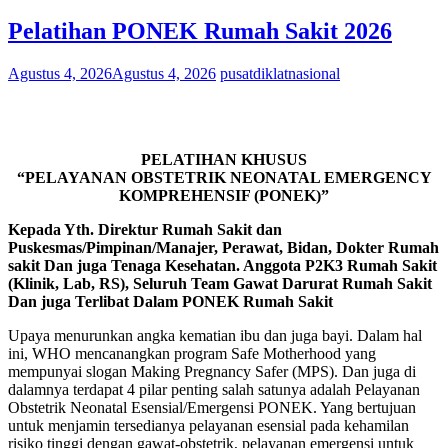
Pelatihan PONEK Rumah Sakit 2026
Agustus 4, 2026
Agustus 4, 2026
pusatdiklatnasional
PELATIHAN KHUSUS
“PELAYANAN OBSTETRIK NEONATAL EMERGENCY
KOMPREHENSIF (PONEK)”
Kepada Yth. Direktur Rumah Sakit dan
Puskesmas/Pimpinan/Manajer, Perawat, Bidan, Dokter Rumah
sakit Dan juga Tenaga Kesehatan. Anggota P2K3 Rumah Sakit
(Klinik, Lab, RS), Seluruh Team Gawat Darurat Rumah Sakit
Dan juga Terlibat Dalam PONEK Rumah Sakit
Upaya menurunkan angka kematian ibu dan juga bayi. Dalam hal
ini, WHO mencanangkan program Safe Motherhood yang
mempunyai slogan Making Pregnancy Safer (MPS). Dan juga di
dalamnya terdapat 4 pilar penting salah satunya adalah Pelayanan
Obstetrik Neonatal Esensial/Emergensi PONEK. Yang bertujuan
untuk menjamin tersedianya pelayanan esensial pada kehamilan
risiko tinggi dengan gawat-obstetrik, pelayanan emergensi untuk