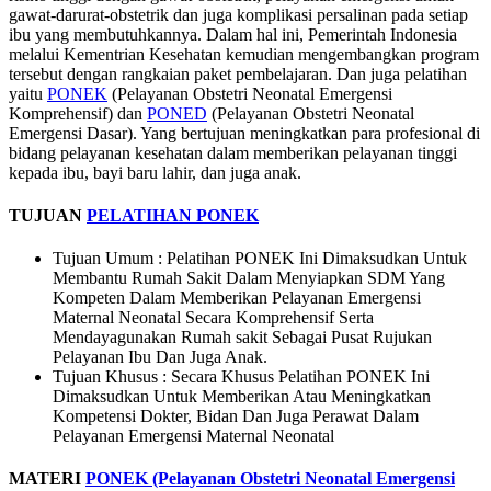
gawat-darurat-obstetrik dan juga komplikasi persalinan pada setiap
ibu yang membutuhkannya. Dalam hal ini, Pemerintah Indonesia
melalui Kementrian Kesehatan kemudian mengembangkan program
tersebut dengan rangkaian paket pembelajaran. Dan juga pelatihan
yaitu
PONEK
(Pelayanan Obstetri Neonatal Emergensi
Komprehensif) dan
PONED
(Pelayanan Obstetri Neonatal
Emergensi Dasar). Yang bertujuan meningkatkan para profesional di
bidang pelayanan kesehatan dalam memberikan pelayanan tinggi
kepada ibu, bayi baru lahir, dan juga anak.
TUJUAN
PELATIHAN PONEK
Tujuan Umum : Pelatihan PONEK Ini Dimaksudkan Untuk
Membantu Rumah Sakit Dalam Menyiapkan SDM Yang
Kompeten Dalam Memberikan Pelayanan Emergensi
Maternal Neonatal Secara Komprehensif Serta
Mendayagunakan Rumah sakit Sebagai Pusat Rujukan
Pelayanan Ibu Dan Juga Anak.
Tujuan Khusus : Secara Khusus Pelatihan PONEK Ini
Dimaksudkan Untuk Memberikan Atau Meningkatkan
Kompetensi Dokter, Bidan Dan Juga Perawat Dalam
Pelayanan Emergensi Maternal Neonatal
MATERI
PONEK (Pelayanan Obstetri Neonatal Emergensi