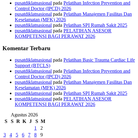
pusatdiklatnasional
pada
Pelatihan Infection Prevention and
Control Doctor (IPCD) 2026
pusatdiklatnasional
pada
Pelatihan Manajemen Fasilitas Dan
Keselamatan (MFK) 2026
pusatdiklatnasional
pada
Pelatihan SPI Rumah Sakit 2025
pusatdiklatnasional
pada
PELATIHAN ASESOR
KOMPETENSI BAGI PERAWAT 2026
Komentar Terbaru
pusatdiklatnasional
pada
Pelatihan Basic Trauma Cardiac Life
Support (BTCLS)
pusatdiklatnasional
pada
Pelatihan Infection Prevention and
Control Doctor (IPCD) 2026
pusatdiklatnasional
pada
Pelatihan Manajemen Fasilitas Dan
Keselamatan (MFK) 2026
pusatdiklatnasional
pada
Pelatihan SPI Rumah Sakit 2025
pusatdiklatnasional
pada
PELATIHAN ASESOR
KOMPETENSI BAGI PERAWAT 2026
Agustus 2026
S
S
R
K
J
S
M
1
2
3
4
5
6
7
8
9