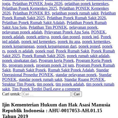
jogja
,
Pelatihan PONEK Jogja 2026
,
pelatihan ponek kemenkes
,
Pelatihan Ponek Kemenkes 2025
,
Pelatihan PONEK Kemenkes
2026
,
Pelatihan PONEK RS
,
pelatihan ponek rumah sakit
,
Pelatihan
Ponek Rumah Sakit 2025
,
Pelatihan Ponek Rumah Sakit 2026
,
Pelatihan Ponek Rumah Sakit Adalah
,
Pelatihan Ponek Rumah
Sakit Apa Saja
,
Pelatihan Tim PONEK
,
pelayanan ponek
,
pelayanan ponek adalah
,
Pelayanan Ponek Apa Saja
,
PONEK
,
ponek adalah
,
ponek artinya
,
ponek dan poned
,
ponek igd
,
Ponek
igd adalah
,
ponek igd kemenkes
,
ponek itu apa
,
ponek kemenkes
,
ponek kepanjangan
,
ponek kepanjangan dari
,
ponek poned
,
ponek
rs
,
ponek rs adalah
,
ponek rsud
,
Ponek Rumah Sakit
,
Ponek Rumah
Sakit 2025
,
Ponek Rumah Sakit 2026
,
ponek rumah sakit adalah
,
ponek singkatan dari
,
Program kerja Ponek
,
Program Kerja Ponek
Rs
,
program ponek
,
program ponek 24 jam
,
Program Ponek Rumah
Sakit
,
Rumah Sakit Ponek
,
Rumah Sakit Ponek Adalah
,
Standar
Operasional Prosedur PONEK
,
standar pelayanan ponek
,
Standar
PONEK
,
standar ponek rumah sakit
,
Standar Ruang PONEK
,
Struktur Tim Ponek
,
tim ponek
,
tim ponek adalah
,
tim ponek rumah
sakit
,
Tim Ponek Terdiri Dari
Leave a comment
Cari untuk:
Ijin Kementerian Hukum dan Hak Asasi Manusia
Republik Indonesia : AHU-0017053-AH.01.15
Tahun 2019