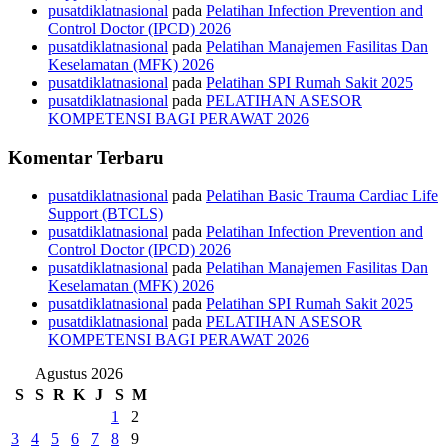
pusatdiklatnasional
pada
Pelatihan Infection Prevention and
Control Doctor (IPCD) 2026
pusatdiklatnasional
pada
Pelatihan Manajemen Fasilitas Dan
Keselamatan (MFK) 2026
pusatdiklatnasional
pada
Pelatihan SPI Rumah Sakit 2025
pusatdiklatnasional
pada
PELATIHAN ASESOR
KOMPETENSI BAGI PERAWAT 2026
Komentar Terbaru
pusatdiklatnasional
pada
Pelatihan Basic Trauma Cardiac Life
Support (BTCLS)
pusatdiklatnasional
pada
Pelatihan Infection Prevention and
Control Doctor (IPCD) 2026
pusatdiklatnasional
pada
Pelatihan Manajemen Fasilitas Dan
Keselamatan (MFK) 2026
pusatdiklatnasional
pada
Pelatihan SPI Rumah Sakit 2025
pusatdiklatnasional
pada
PELATIHAN ASESOR
KOMPETENSI BAGI PERAWAT 2026
Agustus 2026
S
S
R
K
J
S
M
1
2
3
4
5
6
7
8
9