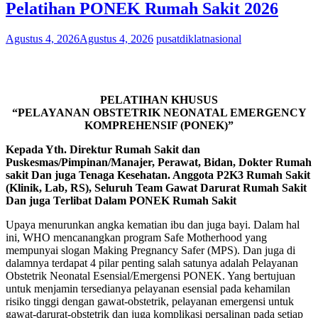
Pelatihan PONEK Rumah Sakit 2026
Agustus 4, 2026
Agustus 4, 2026
pusatdiklatnasional
PELATIHAN KHUSUS
“PELAYANAN OBSTETRIK NEONATAL EMERGENCY
KOMPREHENSIF (PONEK)”
Kepada Yth. Direktur Rumah Sakit dan
Puskesmas/Pimpinan/Manajer, Perawat, Bidan, Dokter Rumah
sakit Dan juga Tenaga Kesehatan. Anggota P2K3 Rumah Sakit
(Klinik, Lab, RS), Seluruh Team Gawat Darurat Rumah Sakit
Dan juga Terlibat Dalam PONEK Rumah Sakit
Upaya menurunkan angka kematian ibu dan juga bayi. Dalam hal
ini, WHO mencanangkan program Safe Motherhood yang
mempunyai slogan Making Pregnancy Safer (MPS). Dan juga di
dalamnya terdapat 4 pilar penting salah satunya adalah Pelayanan
Obstetrik Neonatal Esensial/Emergensi PONEK. Yang bertujuan
untuk menjamin tersedianya pelayanan esensial pada kehamilan
risiko tinggi dengan gawat-obstetrik, pelayanan emergensi untuk
gawat-darurat-obstetrik dan juga komplikasi persalinan pada setiap