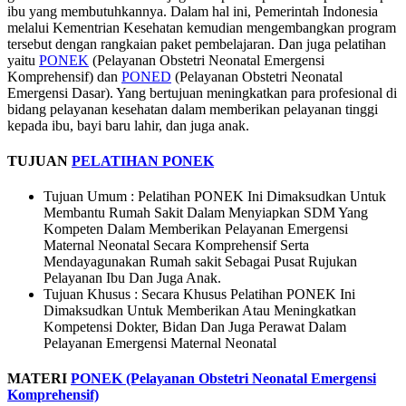
ibu yang membutuhkannya. Dalam hal ini, Pemerintah Indonesia
melalui Kementrian Kesehatan kemudian mengembangkan program
tersebut dengan rangkaian paket pembelajaran. Dan juga pelatihan
yaitu
PONEK
(Pelayanan Obstetri Neonatal Emergensi
Komprehensif) dan
PONED
(Pelayanan Obstetri Neonatal
Emergensi Dasar). Yang bertujuan meningkatkan para profesional di
bidang pelayanan kesehatan dalam memberikan pelayanan tinggi
kepada ibu, bayi baru lahir, dan juga anak.
TUJUAN
PELATIHAN PONEK
Tujuan Umum : Pelatihan PONEK Ini Dimaksudkan Untuk
Membantu Rumah Sakit Dalam Menyiapkan SDM Yang
Kompeten Dalam Memberikan Pelayanan Emergensi
Maternal Neonatal Secara Komprehensif Serta
Mendayagunakan Rumah sakit Sebagai Pusat Rujukan
Pelayanan Ibu Dan Juga Anak.
Tujuan Khusus : Secara Khusus Pelatihan PONEK Ini
Dimaksudkan Untuk Memberikan Atau Meningkatkan
Kompetensi Dokter, Bidan Dan Juga Perawat Dalam
Pelayanan Emergensi Maternal Neonatal
MATERI
PONEK (Pelayanan Obstetri Neonatal Emergensi
Komprehensif)