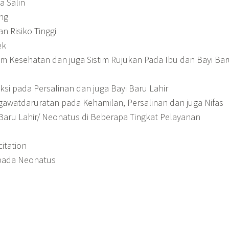
a Salin
ng
n Risiko Tinggi
ek
m Kesehatan dan juga Sistim Rujukan Pada Ibu dan Bayi Bar
si pada Persalinan dan juga Bayi Baru Lahir
gawatdaruratan pada Kehamilan, Persalinan dan juga Nifas
Baru Lahir/ Neonatus di Beberapa Tingkat Pelayanan
itation
 pada Neonatus