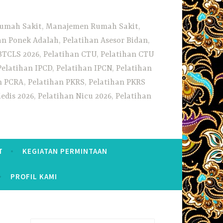
 Rumah Sakit, Manajemen Rumah Sakit,
 Ponek Adalah, Pelatihan Asesor Bidan,
BTCLS 2026, Pelatihan CTU, Pelatihan CTU
Pelatihan IPCD, Pelatihan IPCN, Pelatihan
n PCRA, Pelatihan PKRS, Pelatihan PKRS
dis 2026, Pelatihan Nicu 2026, Pelatihan
T
KEGIATAN PERMINTAAN
PROFIL KAMI