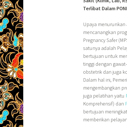
Sakit (Klinik, Lab,
Terlibat Dalam PON
Upaya menurunkan an
mencanangkan prog
Pregnancy Safer (MPS
satunya adalah Pela
bertujuan untuk men
tinggi dengan gawat
obstetrik dan juga 
Dalam hal ini, Peme
mengembangkan prog
juga pelatihan yaitu
Komprehensif) dan
bertujuan meningkat
memberikan pelayanan