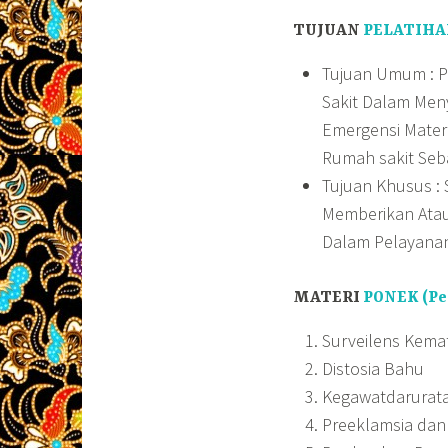
TUJUAN
PELATIHA
Tujuan Umum : 
Sakit Dalam Me
Emergensi Mater
Rumah sakit Seb
Tujuan Khusus :
Memberikan Atau
Dalam Pelayanan
MATERI
PONEK (Pe
Surveilens Kemat
Distosia Bahu
Kegawatdarurat
Preeklamsia dan