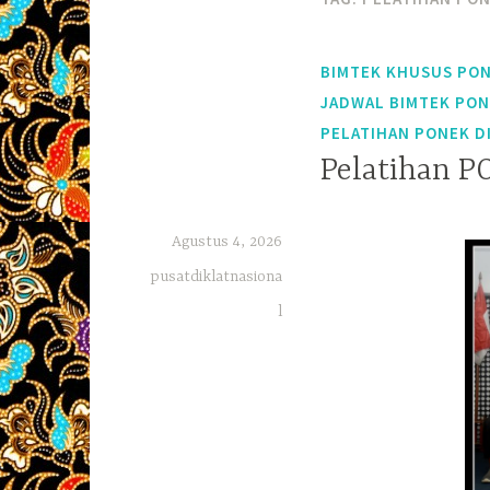
BIMTEK KHUSUS PON
JADWAL BIMTEK PO
PELATIHAN PONEK D
Pelatihan P
Agustus 4, 2026
pusatdiklatnasiona
l