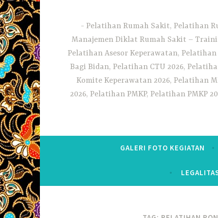
Pelatihan Rumah Sakit, Pelatihan R
Manajemen Diklat Rumah Sakit – Traini
Pelatihan Asesor Keperawatan, Pelatihan
Bagi Bidan, Pelatihan CTU 2026, Pelatiha
Komite Keperawatan 2026, Pelatihan MF
2026, Pelatihan PMKP, Pelatihan PMKP 20
GALERI FOTO KEGIATAN
LEGALITA
TAG:
PELATIHAN PON