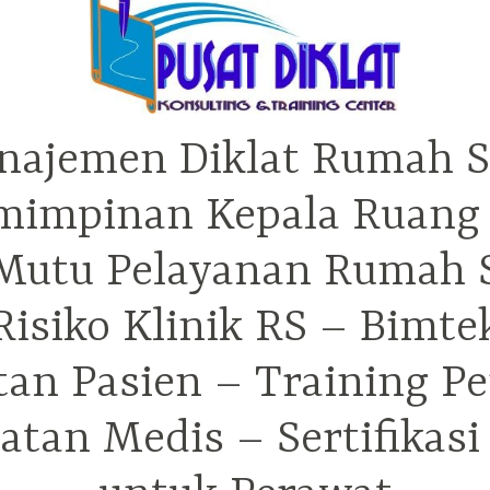
najemen Diklat Rumah S
mimpinan Kepala Ruang 
utu Pelayanan Rumah Sa
isiko Klinik RS – Bimt
tan Pasien – Training P
tan Medis – Sertifikas