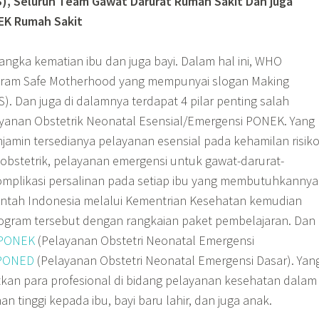
 RS), Seluruh Team Gawat Darurat Rumah Sakit Dan juga
EK Rumah Sakit
gka kematian ibu dan juga bayi. Dalam hal ini, WHO
ram Safe Motherhood yang mempunyai slogan Making
). Dan juga di dalamnya terdapat 4 pilar penting salah
yanan Obstetrik Neonatal Esensial/Emergensi PONEK. Yang
jamin tersedianya pelayanan esensial pada kehamilan risik
-obstetrik, pelayanan emergensi untuk gawat-darurat-
komplikasi persalinan pada setiap ibu yang membutuhkannya
rintah Indonesia melalui Kementrian Kesehatan kemudian
ram tersebut dengan rangkaian paket pembelajaran. Dan
PONEK
(Pelayanan Obstetri Neonatal Emergensi
PONED
(Pelayanan Obstetri Neonatal Emergensi Dasar). Yan
kan para profesional di bidang pelayanan kesehatan dalam
 tinggi kepada ibu, bayi baru lahir, dan juga anak.