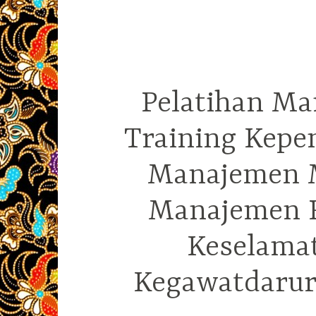
Pelatihan Ma
Training Kepe
Manajemen M
Manajemen R
Keselama
Kegawatdarura