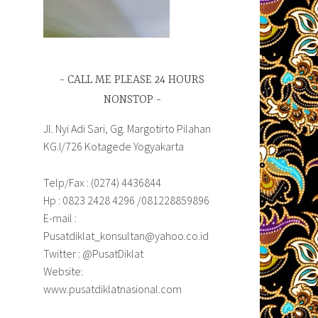
CALL ME PLEASE 24 HOURS
NONSTOP
Jl. Nyi Adi Sari, Gg. Margotirto Pilahan
KG.I/726 Kotagede Yogyakarta
Telp/Fax : (0274) 4436844
Hp : 0823 2428 4296 /081228859896
E-mail :
Pusatdiklat_konsultan@yahoo.co.id
Twitter : @PusatDiklat
Website:
www.pusatdiklatnasional.com