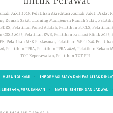
untuk Perawat
umah Sakit 2026, Pelatihan Akreditasi Rumah Sakit, Diklat
ng Rumah Sakit, Training Manajemen Rumah Sakit, Pelatihan
 BDRS, Pelatihan Poned Adalah, Pelatihan BTCLS, Pelatihan 
n CSSD 2026, Pelatihan EWS, Pelatihan Farmasi Klinik 2026, 
K, Pelatihan MFK Puskesmas, Pelatihan MPP 2026, Pelatiha
26, Pelatihan PPRA, Pelatihan PPRA 2026, Pelatihan Rekam Me
TOT Keperawatan, Pelatihan TOT PPI
HUBUNGI KAMI
INFORMASI BIAYA DAN FASILITAS DIKLA
S LEMBAGA/PERUSAHAAN
MATERI BIMTEK DAN JADWAL
EK RUMAH SAKIT APA SAJA