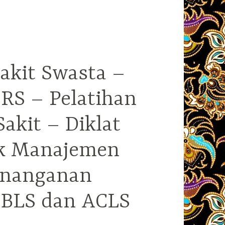
akit Swasta –
RS – Pelatihan
kit – Diklat
ek Manajemen
enanganan
i BLS dan ACLS