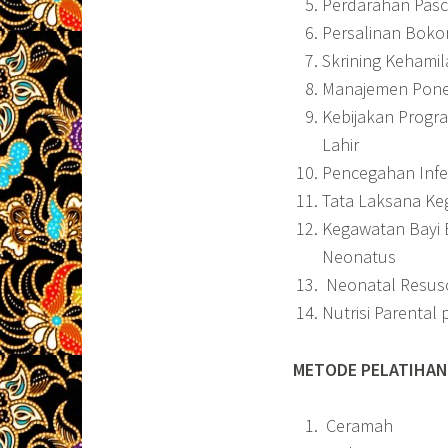
Perdarahan Pasc
Persalinan Boko
Skrining Kehamila
Manajemen Pon
Kebijakan Progra
Lahir
Pencegahan Infek
Tata Laksana Ke
Kegawatan Bayi 
Neonatus
Neonatal Resusc
Nutrisi Parental
METODE PELATIHAN
Ceramah